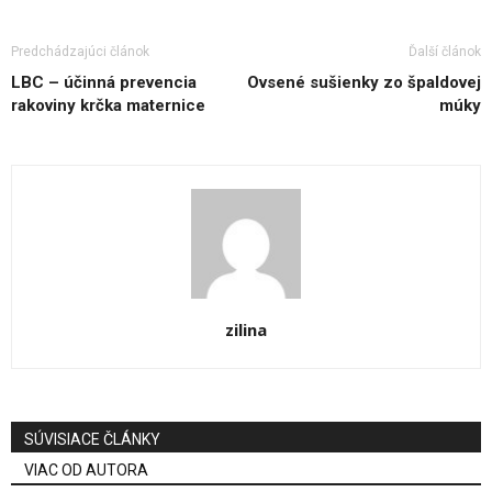
Predchádzajúci článok
Ďalší článok
LBC – účinná prevencia
Ovsené sušienky zo špaldovej
rakoviny krčka maternice
múky
zilina
SÚVISIACE ČLÁNKY
VIAC OD AUTORA