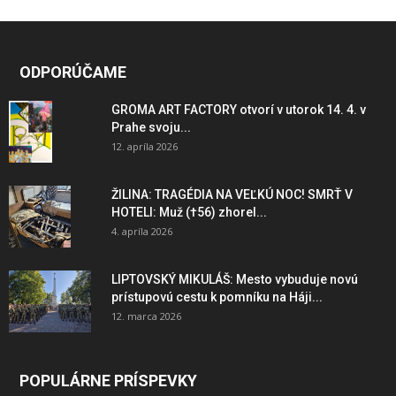
ODPORÚČAME
GROMA ART FACTORY otvorí v utorok 14. 4. v
Prahe svoju...
12. apríla 2026
ŽILINA: TRAGÉDIA NA VEĽKÚ NOC! SMRŤ V
HOTELI: Muž (†56) zhorel...
4. apríla 2026
LIPTOVSKÝ MIKULÁŠ: Mesto vybuduje novú
prístupovú cestu k pomníku na Háji...
12. marca 2026
POPULÁRNE PRÍSPEVKY