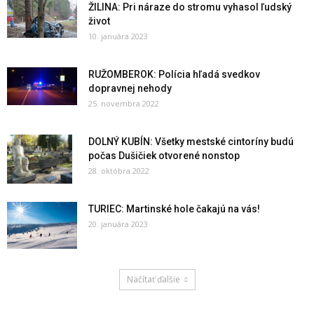
ŽILINA: Pri náraze do stromu vyhasol ľudský
život
10. januára 2023
RUŽOMBEROK: Polícia hľadá svedkov
dopravnej nehody
25. novembra 2022
DOLNÝ KUBÍN: Všetky mestské cintoríny budú
počas Dušičiek otvorené nonstop
28. októbra 2022
TURIEC: Martinské hole čakajú na vás!
20. januára 2023
Načítať ďalšie