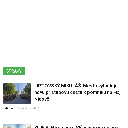
SPRÁVY
LIPTOVSKÝ MIKULÁŠ: Mesto vybuduje
novú prístupovú cestu k pomníku na Háji
Nicovô
zilina
-
12. marca 2026
ŽILINA: Na sídlisku Vlčince vznikne nový