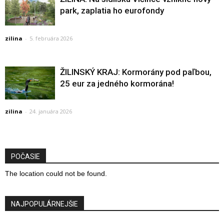
park, zaplatia ho eurofondy
zilina
-
5. februára 2026
ŽILINSKÝ KRAJ: Kormorány pod paľbou,
25 eur za jedného kormorána!
zilina
-
24. januára 2026
POČASIE
The location could not be found.
NAJPOPULÁRNEJŠIE