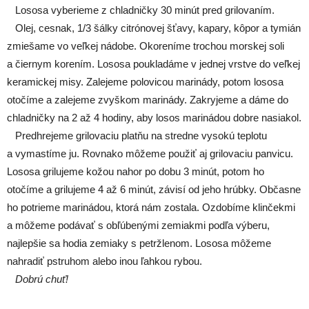
Lososa vyberieme z chladničky 30 minút pred grilovaním.
Olej, cesnak, 1/3 šálky citrónovej šťavy, kapary, kôpor a tymián
zmiešame vo veľkej nádobe. Okoreníme trochou morskej soli
a čiernym korením. Lososa poukladáme v jednej vrstve do veľkej
keramickej misy. Zalejeme polovicou marinády, potom lososa
otočíme a zalejeme zvyškom marinády. Zakryjeme a dáme do
chladničky na 2 až 4 hodiny, aby losos marinádou dobre nasiakol.
Predhrejeme grilovaciu platňu na stredne vysokú teplotu
a vymastíme ju. Rovnako môžeme použiť aj grilovaciu panvicu.
Lososa grilujeme kožou nahor po dobu 3 minút, potom ho
otočíme a grilujeme 4 až 6 minút, závisí od jeho hrúbky. Občasne
ho potrieme marinádou, ktorá nám zostala. Ozdobíme klinčekmi
a môžeme podávať s obľúbenými zemiakmi podľa výberu,
najlepšie sa hodia zemiaky s petržlenom. Lososa môžeme
nahradiť pstruhom alebo inou ľahkou rybou.
Dobrú chuť!