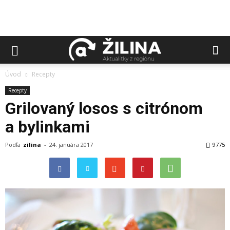
Úvod
Recepty
Recepty
Grilovaný losos s citrónom
a bylinkami
Podľa
zilina
-
24. januára 2017
9775