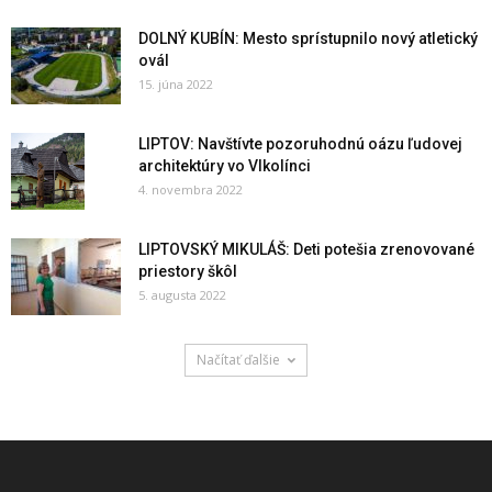
DOLNÝ KUBÍN: Mesto sprístupnilo nový atletický
ovál
15. júna 2022
LIPTOV: Navštívte pozoruhodnú oázu ľudovej
architektúry vo Vlkolínci
4. novembra 2022
LIPTOVSKÝ MIKULÁŠ: Deti potešia zrenovované
priestory škôl
5. augusta 2022
Načítať ďalšie