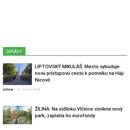
SPRÁVY
LIPTOVSKÝ MIKULÁŠ: Mesto vybuduje
novú prístupovú cestu k pomníku na Háji
Nicovô
zilina
-
12. marca 2026
ŽILINA: Na sídlisku Vlčince vznikne nový
park, zaplatia ho eurofondy