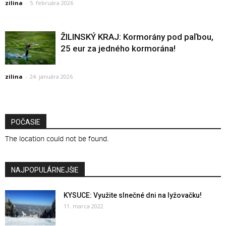
zilina
-
5. februára 2026
ŽILINSKÝ KRAJ: Kormorány pod paľbou,
25 eur za jedného kormorána!
zilina
-
24. januára 2026
POČASIE
The location could not be found.
NAJPOPULÁRNEJŠIE
KYSUCE: Využite slnečné dni na lyžovačku!
11. marca 2022