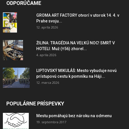
ODPORÚČAME
GROMA ART FACTORY otvorí v utorok 14. 4. v
Prahe svoju...
12. apríla 2026
ŽILINA: TRAGÉDIA NA VEĽKÚ NOC! SMRŤ V
HOTELI: Muž (†56) zhorel...
4. apríla 2026
LIPTOVSKÝ MIKULÁŠ: Mesto vybuduje novú
prístupovú cestu k pomníku na Háji...
12. marca 2026
POPULÁRNE PRÍSPEVKY
Mestu pomáhajú bez nároku na odmenu
19. septembra 2017