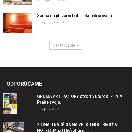
Sauna na plavárni bola rekonštruovaná
7. septembra 2017
Načítať ďalšie
ODPORÚČAME
GROMA ART FACTORY otvorí v utorok 14. 4. v
Prahe svoju...
12. apríla 2026
ŽILINA: TRAGÉDIA NA VEĽKÚ NOC! SMRŤ V
HOTELI: Muž (†56) zhorel...