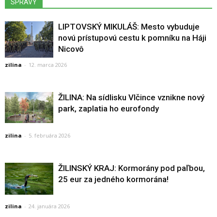
SPRÁVY
LIPTOVSKÝ MIKULÁŠ: Mesto vybuduje
novú prístupovú cestu k pomníku na Háji
Nicovô
zilina
-
12. marca 2026
ŽILINA: Na sídlisku Vlčince vznikne nový
park, zaplatia ho eurofondy
zilina
-
5. februára 2026
ŽILINSKÝ KRAJ: Kormorány pod paľbou,
25 eur za jedného kormorána!
zilina
-
24. januára 2026