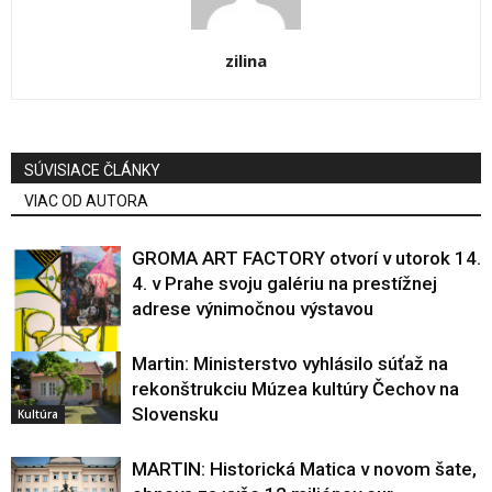
zilina
SÚVISIACE ČLÁNKY
VIAC OD AUTORA
GROMA ART FACTORY otvorí v utorok 14.
4. v Prahe svoju galériu na prestížnej
adrese výnimočnou výstavou
Martin: Ministerstvo vyhlásilo súťaž na
rekonštrukciu Múzea kultúry Čechov na
Kultúra
Slovensku
Kultúra
MARTIN: Historická Matica v novom šate,