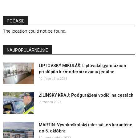
POČASIE
The location could not be found.
NAJPOPULÁRNEJŠIE
LIPTOVSKÝ MIKULÁŠ: Liptovské gymnázium
pristúpilo k zmodernizovaniu jedálne
10. februára 2021
ŽILINSKÝ KRAJ: Podgurážení vodiči na cestách
7. marca 2023
MARTIN: Vysokoškolský internát je v karanténe
do 5. októbra
30. septembra 2020