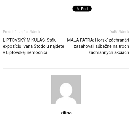
Predchádzajúci článok
Ďalší článok
LIPTOVSKÝ MIKULÁŠ: Stálu
MALÁ FATRA: Horskí záchranári
expozíciu Ivana Stodolu nájdete
zasahovali súbežne na troch
v Liptovskej nemocnici
záchranných akciách
zilina