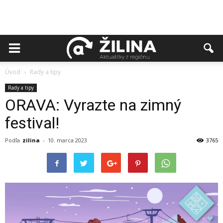
Úvod
Rady a tipy
Rady a tipy
ORAVA: Vyrazte na zimný
festival!
Podľa
zilina
-
10. marca 2023
3765