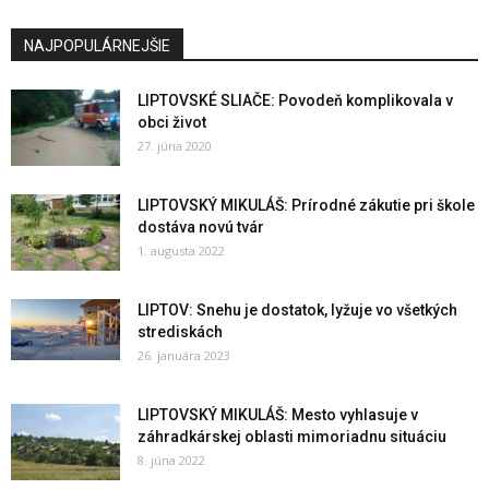
NAJPOPULÁRNEJŠIE
LIPTOVSKÉ SLIAČE: Povodeň komplikovala v
obci život
27. júna 2020
LIPTOVSKÝ MIKULÁŠ: Prírodné zákutie pri škole
dostáva novú tvár
1. augusta 2022
LIPTOV: Snehu je dostatok, lyžuje vo všetkých
strediskách
26. januára 2023
LIPTOVSKÝ MIKULÁŠ: Mesto vyhlasuje v
záhradkárskej oblasti mimoriadnu situáciu
8. júna 2022