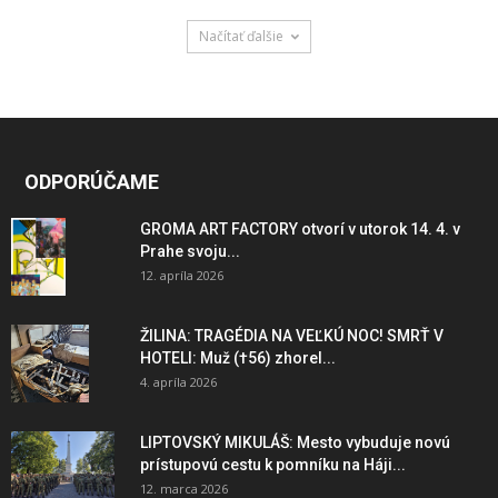
Načítať ďalšie
ODPORÚČAME
GROMA ART FACTORY otvorí v utorok 14. 4. v
Prahe svoju...
12. apríla 2026
ŽILINA: TRAGÉDIA NA VEĽKÚ NOC! SMRŤ V
HOTELI: Muž (†56) zhorel...
4. apríla 2026
LIPTOVSKÝ MIKULÁŠ: Mesto vybuduje novú
prístupovú cestu k pomníku na Háji...
12. marca 2026