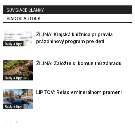
SÚVISIACE ČLÁNKY
VIAC OD AUTORA
ŽILINA: Krajská knižnica pripravila
prázdninový program pre deti
Rady a tipy
ŽILINA: Založte si komunitnú záhradu!
Rady a tipy
LIPTOV: Relax v minerálnom prameni
Rady a tipy