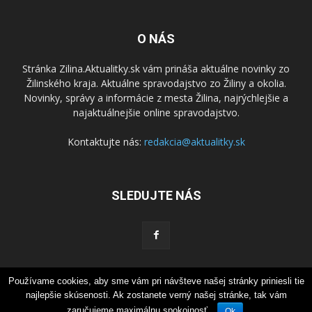
O NÁS
Stránka Zilina.Aktualitky.sk vám prináša aktuálne novinky zo
Žilinského kraja. Aktuálne spravodajstvo zo Žiliny a okolia.
Novinky, správy a informácie z mesta Žilina, najrýchlejšie a
najaktuálnejšie online spravodajstvo.
Kontaktujte nás:
redakcia@aktualitky.sk
SLEDUJTE NÁS
Používame cookies, aby sme vám pri návšteve našej stránky priniesli tie
Súkromie
Kontaktujte nás
najlepšie skúsenosti. Ak zostanete verný našej stránke, tak vám
© 2017 Aktualitky.sk
zaručujeme maximálnu spokojnosť.
Ok