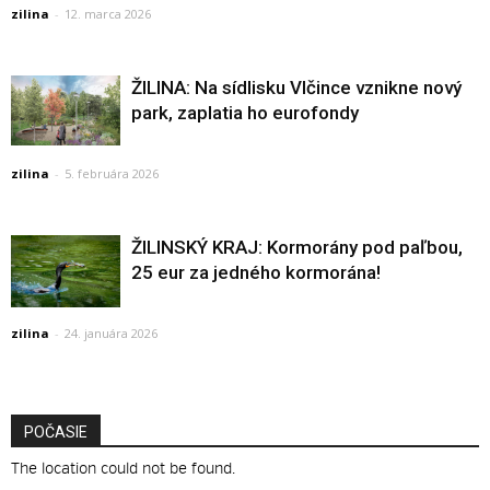
zilina
-
12. marca 2026
ŽILINA: Na sídlisku Vlčince vznikne nový
park, zaplatia ho eurofondy
zilina
-
5. februára 2026
ŽILINSKÝ KRAJ: Kormorány pod paľbou,
25 eur za jedného kormorána!
zilina
-
24. januára 2026
POČASIE
The location could not be found.