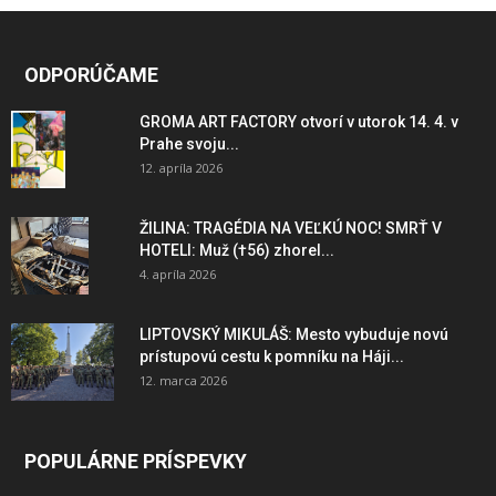
ODPORÚČAME
GROMA ART FACTORY otvorí v utorok 14. 4. v
Prahe svoju...
12. apríla 2026
ŽILINA: TRAGÉDIA NA VEĽKÚ NOC! SMRŤ V
HOTELI: Muž (†56) zhorel...
4. apríla 2026
LIPTOVSKÝ MIKULÁŠ: Mesto vybuduje novú
prístupovú cestu k pomníku na Háji...
12. marca 2026
POPULÁRNE PRÍSPEVKY