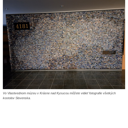
Vo Vlastivednom múzeu v Krásne nad Kysucou môžete vidieť fotografie všetkých
kostolov Slovenska.