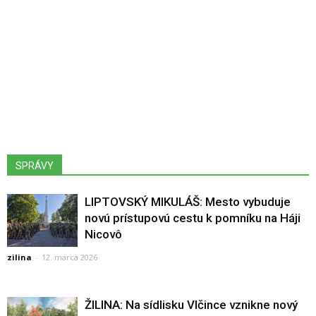
SPRÁVY
LIPTOVSKÝ MIKULÁŠ: Mesto vybuduje
novú prístupovú cestu k pomníku na Háji
Nicovô
zilina
-
12. marca 2026
ŽILINA: Na sídlisku Vlčince vznikne nový