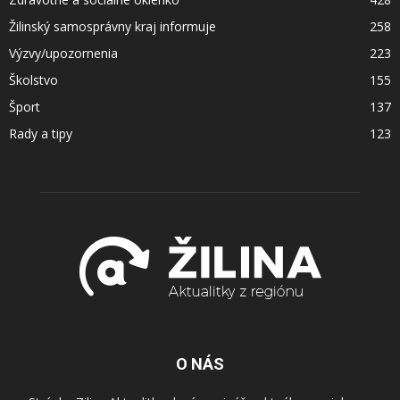
Žilinský samosprávny kraj informuje
258
Výzvy/upozornenia
223
Školstvo
155
Šport
137
Rady a tipy
123
O NÁS