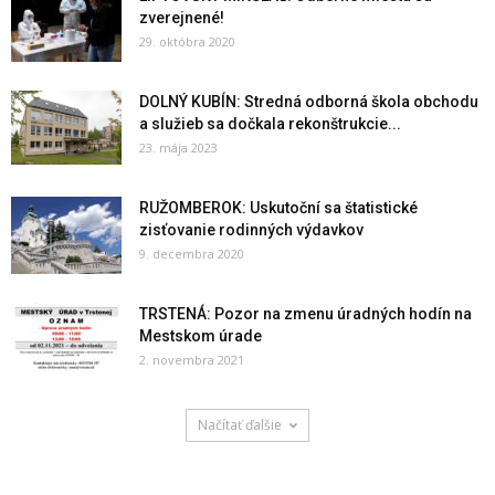
zverejnené!
29. októbra 2020
DOLNÝ KUBÍN: Stredná odborná škola obchodu
a služieb sa dočkala rekonštrukcie...
23. mája 2023
RUŽOMBEROK: Uskutoční sa štatistické
zisťovanie rodinných výdavkov
9. decembra 2020
TRSTENÁ: Pozor na zmenu úradných hodín na
Mestskom úrade
2. novembra 2021
Načítať ďalšie