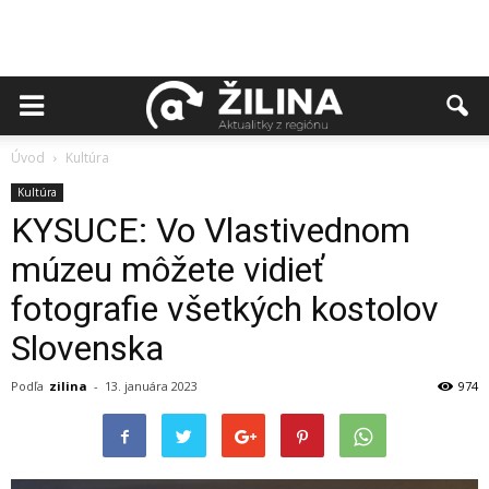
Úvod
Kultúra
Kultúra
KYSUCE: Vo Vlastivednom
múzeu môžete vidieť
fotografie všetkých kostolov
Slovenska
Podľa
zilina
-
13. januára 2023
974