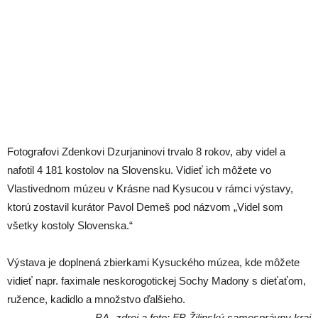
Fotografovi Zdenkovi Dzurjaninovi trvalo 8 rokov, aby videl a
nafotil 4 181 kostolov na Slovensku. Vidieť ich môžete vo
Vlastivednom múzeu v Krásne nad Kysucou v rámci výstavy,
ktorú zostavil kurátor Pavol Demeš pod názvom „Videl som
všetky kostoly Slovenska.“
Výstava je doplnená zbierkami Kysuckého múzea, kde môžete
vidieť napr. faximale neskorogotickej Sochy Madony s dieťaťom,
ružence, kadidlo a množstvo ďalšieho.
-BA- zdroj a foto: FB Žilinský samosprávny kraj