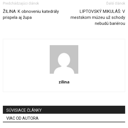
Predchádzajúci článok
Ďalší článok
ŽILINA: K obnoveniu katedrály
LIPTOVSKÝ MIKULÁŠ: V
prispela aj župa
mestskom múzeu už schody
nebudú bariérou
zilina
SÚVISIACE ČLÁNKY
VIAC OD AUTORA