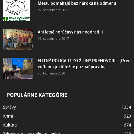
Mestu pomáhajú bez nároku na odmenu
19. septembra 2017
Ani letné horúčavy nás neodradili
19. septembra 2017
ELITNÝ POLICAJT ZO ŽILINY PREHOVORIL: „Pred
voľbami je dôležité poznať pravdu,...
25. februára 2020
POPULÁRNE KATEGÓRIE
Správy
1334
Krimi
920
Kultúra
674
Zdravotné a sociálne okienko
428