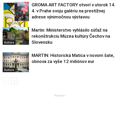
GROMA ART FACTORY otvorí v utorok 14.
4. v Prahe svoju galériu na prestížnej
adrese výnimočnou výstavou
Martin: Ministerstvo vyhlásilo súťaž na
rekonštrukciu Múzea kultúry Čechov na
Kultúra
Slovensku
Kultúra
MARTIN: Historická Matica v novom šate,
obnova za vyše 12 miliónov eur
Kultúra
- Reklama-