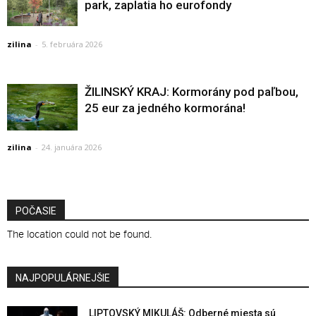
park, zaplatia ho eurofondy
zilina
-
5. februára 2026
ŽILINSKÝ KRAJ: Kormorány pod paľbou,
25 eur za jedného kormorána!
zilina
-
24. januára 2026
POČASIE
The location could not be found.
NAJPOPULÁRNEJŠIE
LIPTOVSKÝ MIKULÁŠ: Odberné miesta sú