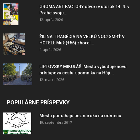
GROMA ART FACTORY otvorí v utorok 14. 4. v
Prahe svoju...
12. apríla 2026
ŽILINA: TRAGÉDIA NA VEĽKÚ NOC! SMRŤ V
HOTELI: Muž (†56) zhorel...
4. apríla 2026
LIPTOVSKÝ MIKULÁŠ: Mesto vybuduje novú
prístupovú cestu k pomníku na Háji...
12. marca 2026
POPULÁRNE PRÍSPEVKY
Mestu pomáhajú bez nároku na odmenu
19. septembra 2017