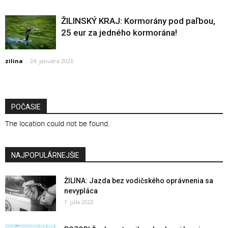
ŽILINSKÝ KRAJ: Kormorány pod paľbou,
25 eur za jedného kormorána!
zilina
-
24. januára 2026
POČASIE
The location could not be found.
NAJPOPULÁRNEJŠIE
ŽILINA: Jazda bez vodičského oprávnenia sa
nevypláca
1. júla 2022