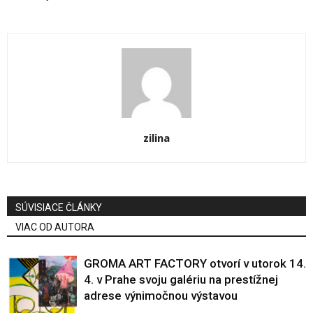
zilina
SÚVISIACE ČLÁNKY
VIAC OD AUTORA
GROMA ART FACTORY otvorí v utorok 14.
4. v Prahe svoju galériu na prestížnej
adrese výnimočnou výstavou