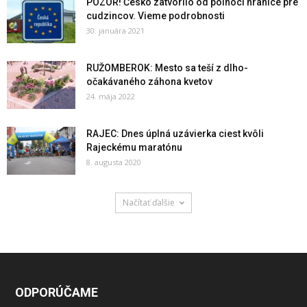
POZOR! Česko zatvorilo od polnoci hranice pre
cudzincov. Vieme podrobnosti
30. januára 2021
RUŽOMBEROK: Mesto sa teší z dlho-
očakávaného záhona kvetov
24. mája 2022
RAJEC: Dnes úplná uzávierka ciest kvôli
Rajeckému maratónu
8. augusta 2020
Načítať ďalšie
ODPORÚČAME