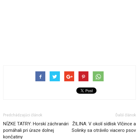
Predchádzajúci článok
Ďalší článok
NÍZKE TATRY: Horskí záchranári
ŽILINA: V okolí sídlisk Vlčince a
pomáhali pri úraze dolnej
Solinky sa otrávilo viacero psov
končatiny