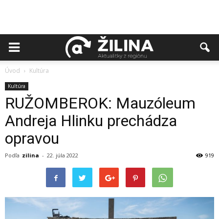
Úvod
Kultúra
Kultúra
RUŽOMBEROK: Mauzóleum
Andreja Hlinku prechádza
opravou
Podľa
zilina
-
22. júla 2022
919