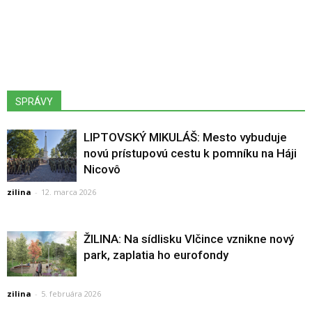
SPRÁVY
LIPTOVSKÝ MIKULÁŠ: Mesto vybuduje
novú prístupovú cestu k pomníku na Háji
Nicovô
zilina
-
12. marca 2026
ŽILINA: Na sídlisku Vlčince vznikne nový
park, zaplatia ho eurofondy
zilina
-
5. februára 2026