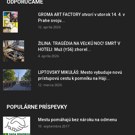
ODPORÚČAME
GROMA ART FACTORY otvorí v utorok 14. 4. v
Prahe svoju...
12. apríla 2026
ŽILINA: TRAGÉDIA NA VEĽKÚ NOC! SMRŤ V
HOTELI: Muž (†56) zhorel...
4. apríla 2026
LIPTOVSKÝ MIKULÁŠ: Mesto vybuduje novú
prístupovú cestu k pomníku na Háji...
12. marca 2026
POPULÁRNE PRÍSPEVKY
Mestu pomáhajú bez nároku na odmenu
19. septembra 2017