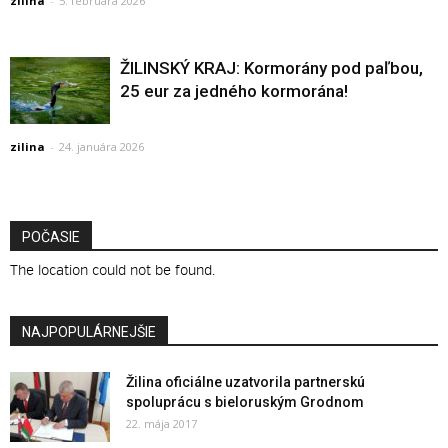
zilina
-
5. februára 2026
ŽILINSKÝ KRAJ: Kormorány pod paľbou,
25 eur za jedného kormorána!
zilina
-
24. januára 2026
POČASIE
The location could not be found.
NAJPOPULÁRNEJŠIE
Žilina oficiálne uzatvorila partnerskú
spoluprácu s bieloruským Grodnom
22. mája 2017