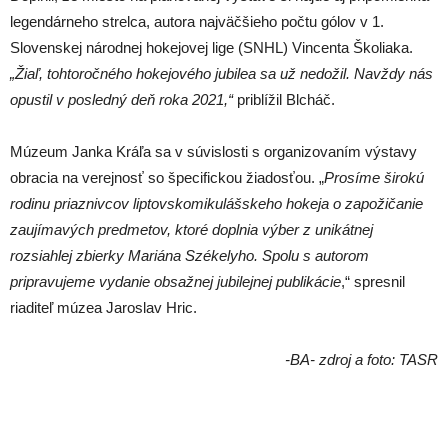
legendárneho strelca, autora najväčšieho počtu gólov v 1.
Slovenskej národnej hokejovej lige (SNHL) Vincenta Školiaka.
„Žiaľ, tohtoročného hokejového jubilea sa už nedožil. Navždy nás
opustil v posledný deň roka 2021,“
priblížil Blcháč.
Múzeum Janka Kráľa sa v súvislosti s organizovaním výstavy
obracia na verejnosť so špecifickou žiadosťou. „
Prosíme širokú
rodinu priaznivcov liptovskomikulášskeho hokeja o zapožičanie
zaujímavých predmetov, ktoré doplnia výber z unikátnej
rozsiahlej zbierky Mariána Székelyho. Spolu s autorom
pripravujeme vydanie obsažnej jubilejnej publikácie
,“ spresnil
riaditeľ múzea Jaroslav Hric.
-BA- zdroj a foto: TASR