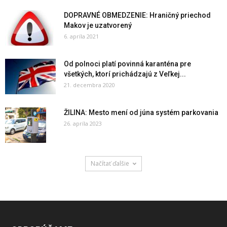
DOPRAVNÉ OBMEDZENIE: Hraničný priechod
Makov je uzatvorený
6. apríla 2021
Od polnoci platí povinná karanténa pre
všetkých, ktorí prichádzajú z Veľkej...
21. decembra 2020
ŽILINA: Mesto mení od júna systém parkovania
26. apríla 2023
Načítať ďalšie