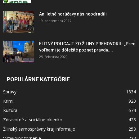
Ani letné horúčavy nás neodradili
19. septembra 2017
ELITNÝ POLICAJT ZO ŽILINY PREHOVORIL: „Pred
voľbami je dôležité poznať pravdu,...
25. februára 2020
POPULÁRNE KATEGÓRIE
Správy
1334
Krimi
920
Kultúra
674
Zdravotné a sociálne okienko
428
Žilinský samosprávny kraj informuje
258
Výzvy/upozornenia
223