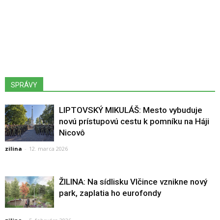
SPRÁVY
LIPTOVSKÝ MIKULÁŠ: Mesto vybuduje
novú prístupovú cestu k pomníku na Háji
Nicovô
zilina
-
12. marca 2026
ŽILINA: Na sídlisku Vlčince vznikne nový
park, zaplatia ho eurofondy