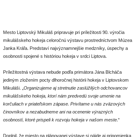
Mesto Liptovský Mikuláš pripravuje pri príležitosti 90. výročia
mikulášskeho hokeja celoročnú výstavu prostredníctvom Múzea
Janka Kráľa. Predstaví najvýznamnejšie medzníky, úspechy a
osobnosti spojené s históriou hokeja v srdci Liptova.
Príležitostná výstava nebude podľa primátora Jána Blcháča
jediným zložením pocty dlhoročnej histórii hokeja v Liptovskom
Mikuláši. „
Organizujeme aj stretnutie zaslúžilých odchovancov
mikulášskeho hokeja, ktorí nám predvedú svoje umenie na
korčuliach v priateľskom zápase. Privítame u nás zväzových
činovníkov a nezabudneme ani na ocenenie výrazných
osobností, ktoré prispeli k rozvoju hokeja v našom meste
.“
Doplnil, že miesto na plánovanej výstave si nájde aj pripomienka