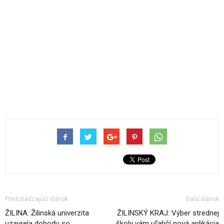
Predchádzajúci článok
Ďalší článok
ŽILINA: Žilinská univerzita
ŽILINSKÝ KRAJ: Výber strednej
uzavrela dohodu so
školy vám uľahčí nová aplikácia