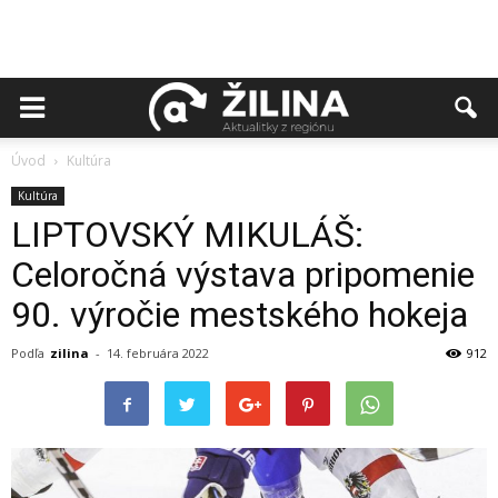
Úvod
Kultúra
Kultúra
LIPTOVSKÝ MIKULÁŠ:
Celoročná výstava pripomenie
90. výročie mestského hokeja
Podľa
zilina
-
14. februára 2022
912