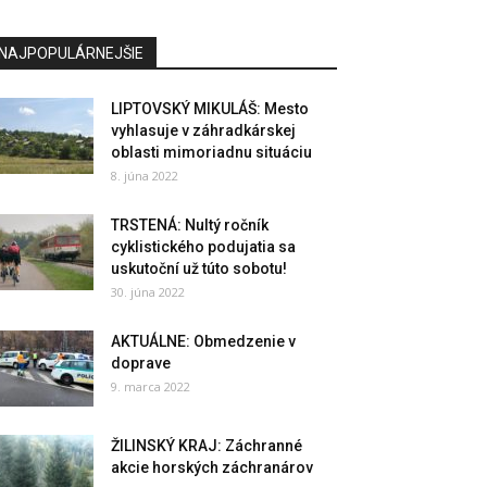
NAJPOPULÁRNEJŠIE
LIPTOVSKÝ MIKULÁŠ: Mesto
vyhlasuje v záhradkárskej
oblasti mimoriadnu situáciu
8. júna 2022
TRSTENÁ: Nultý ročník
cyklistického podujatia sa
uskutoční už túto sobotu!
30. júna 2022
AKTUÁLNE: Obmedzenie v
doprave
9. marca 2022
ŽILINSKÝ KRAJ: Záchranné
akcie horských záchranárov