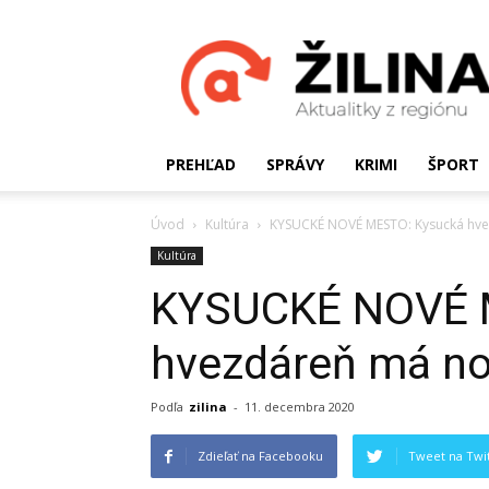
Žilinské
Aktualitky
PREHĽAD
SPRÁVY
KRIMI
ŠPORT
Úvod
Kultúra
KYSUCKÉ NOVÉ MESTO: Kysucká hve
Kultúra
KYSUCKÉ NOVÉ 
hvezdáreň má no
Podľa
zilina
-
11. decembra 2020
Zdieľať na Facebooku
Tweet na Twit