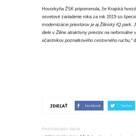
Hovorkyňa ŽSK pripomenula, že Krajská hvezdár
osvetové zariadenie roka za rok 2019 so špec
modernizácie priestorov je aj Žilinský IQ park.
diele v Žiline atraktívny priestor na neformálne 
účastníkov poznatkového cestovného ruchu,“
d
ZDIEĽAŤ
Facebook
Twitter
Predchádzajúci článok