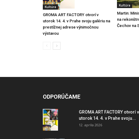
Kultúra
Kultúra
Martin: Mini
GROMA ART FACTORY otvorí v
na rekonštr
utorok 14. 4. v Prahe svoju galériu na
Čechov na 
prestížnej adrese výnimočnou
výstavou
ODPORÚČAME
GROMA ART FACTORY otvorí v
utorok 14. 4. v Prahe svoju...
12. apríla 2026