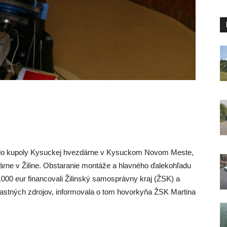
a do kupoly Kysuckej hvezdárne v Kysuckom Novom Meste,
rne v Žiline. Obstaranie montáže a hlavného ďalekohľadu
000 eur financovali Žilinský samosprávny kraj (ŽSK) a
lastných zdrojov, informovala o tom hovorkyňa ŽSK Martina