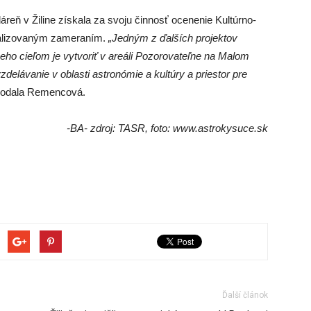
eň v Žiline získala za svoju činnosť ocenenie Kultúrno-
ializovaným zameraním.
„Jedným z ďalších projektov
 Jeho cieľom je vytvoriť v areáli Pozorovateľne na Malom
vzdelávanie v oblasti astronómie a kultúry a priestor pre
odala Remencová.
-BA- zdroj: TASR, foto: www.astrokysuce.sk
Ďalší článok