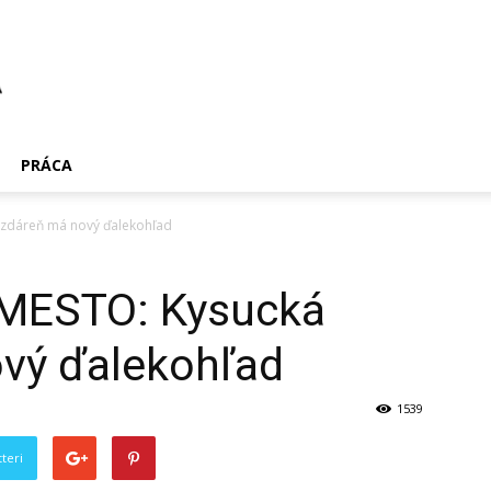
PRÁCA
zdáreň má nový ďalekohľad
MESTO: Kysucká
vý ďalekohľad
1539
teri