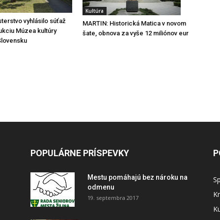
Kultúra
sterstvo vyhlásilo súťaž
MARTIN: Historická Matica v novom
ukciu Múzea kultúry
šate, obnova za vyše 12 miliónov eur
Slovensku
POPULÁRNE PRÍSPEVKY
P
Mestu pomáhajú bez nároku na
S
odmenu
Kr
19. septembra 2017
Ku