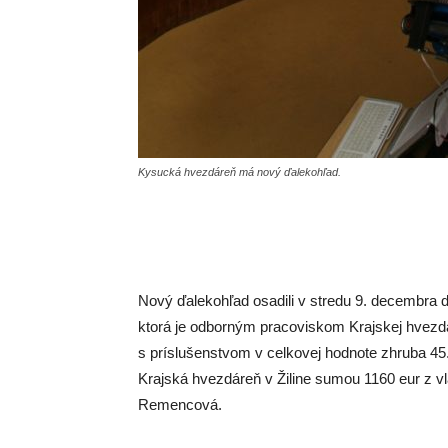
Kysucká hvezdáreň má nový ďalekohľad.
Nový ďalekohľad osadili v stredu 9. decembr
ktorá je odborným pracoviskom Krajskej hvezdá
s príslušenstvom v celkovej hodnote zhruba 45.
Krajská hvezdáreň v Žiline sumou 1160 eur z v
Remencová.