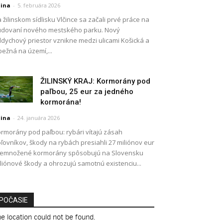
lina
-
5. februára 2026
 žilinskom sídlisku Vlčince sa začali prvé práce na
dovaní nového mestského parku. Nový
dychový priestor vznikne medzi ulicami Košická a
ežná na území,...
ŽILINSKÝ KRAJ: Kormorány pod
paľbou, 25 eur za jedného
kormorána!
lina
-
24. januára 2026
rmorány pod paľbou: rybári vítajú zásah
ľovníkov, škody na rybách presiahli 27 miliónov eur
remnožené kormorány spôsobujú na Slovensku
liónové škody a ohrozujú samotnú existenciu...
POČASIE
e location could not be found.