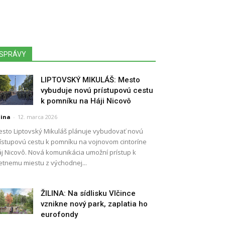
SPRÁVY
LIPTOVSKÝ MIKULÁŠ: Mesto
vybuduje novú prístupovú cestu
k pomníku na Háji Nicovô
lina
-
12. marca 2026
sto Liptovský Mikuláš plánuje vybudovať novú
ístupovú cestu k pomníku na vojnovom cintoríne
j Nicovô. Nová komunikácia umožní prístup k
etnemu miestu z východnej...
ŽILINA: Na sídlisku Vlčince
vznikne nový park, zaplatia ho
eurofondy