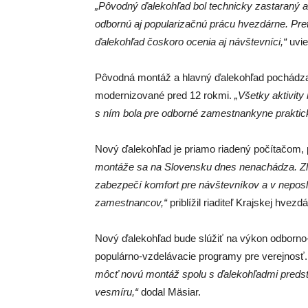
„Pôvodný ďalekohľad bol technicky zastaraný a 
odbornú aj popularizačnú prácu hvezdárne. Pre
ďalekohľad čoskoro ocenia aj návštevníci,“
uvie
Pôvodná montáž a hlavný ďalekohľad pochádzali 
modernizované pred 12 rokmi.
„Všetky aktivit
s ním bola pre odborné zamestnankyne prakti
Nový ďalekohľad je priamo riadený počítačom, 
montáže sa na Slovensku dnes nenachádza. Zle
zabezpečí komfort pre návštevníkov a v nepos
zamestnancov,“
priblížil riaditeľ Krajskej hvezd
Nový ďalekohľad bude slúžiť na výkon odborn
populárno-vzdelávacie programy pre verejnosť
môcť novú montáž spolu s ďalekohľadmi predsta
vesmíru,“
dodal Mäsiar.