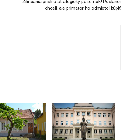
Žilinčania prišli o strategický pozemok! Poslanci
chceli, ale primátor ho odmietol kúpiť