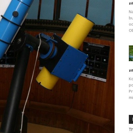
zi
Na
bu
od
Ob
zi
Ko
po
P
mi
Th