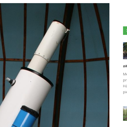
zi
Me
pr
Há
pi