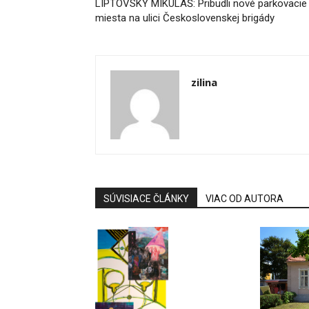
LIPTOVSKÝ MIKULÁŠ: Pribudli nové parkovacie
miesta na ulici Československej brigády
zilina
SÚVISIACE ČLÁNKY
VIAC OD AUTORA