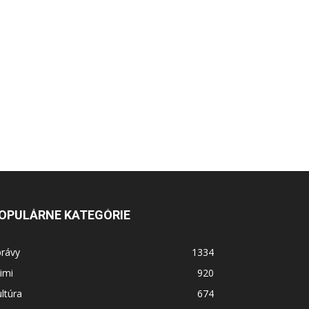
OPULÁRNE KATEGÓRIE
právy
1334
imi
920
ltúra
674