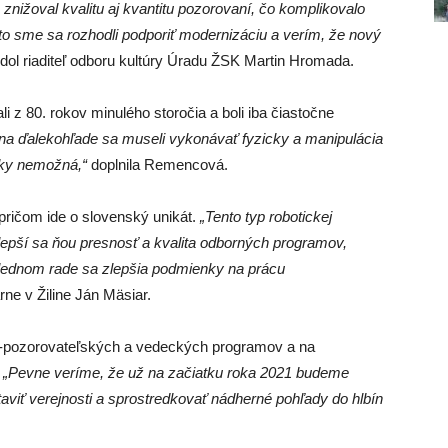
znižoval kvalitu aj kvantitu pozorovaní, čo komplikovalo
to sme sa rozhodli podporiť modernizáciu a verím, že nový
dol riaditeľ odboru kultúry Úradu ŽSK Martin Hromada.
z 80. rokov minulého storočia a boli iba čiastočne
y na ďalekohľade sa museli vykonávať fyzicky a manipulácia
cky nemožná,“
doplnila Remencová.
pričom ide o slovenský unikát.
„Tento typ robotickej
pší sa ňou presnosť a kvalita odborných programov,
lednom rade sa zlepšia podmienky na prácu
árne v Žiline Ján Mäsiar.
o-pozorovateľských a vedeckých programov a na
.
„Pevne veríme, že už na začiatku roka 2021 budeme
viť verejnosti a sprostredkovať nádherné pohľady do hlbín