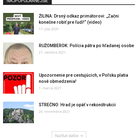
NAJPOPULÁRNEJŠIE
ŽILINA: Drsný odkaz primátorovi: „Začni
konečne robiť pre ľudí!“ (video)
17. júla 2020
RUŽOMBEROK: Polícia pátra po hľadanej osobe
27. októbra 2021
Upozornenie pre cestujúcich, v Poľsku platia
nové obmedzenia!
1. marca 2021
STREČNO: Hrad je opäť v rekonštrukcii
26. novembra 2021
Načítať ďalšie