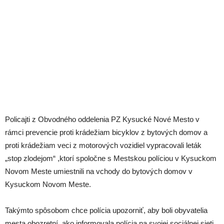
Policajti z Obvodného oddelenia PZ Kysucké Nové Mesto v
rámci prevencie proti krádežiam bicyklov z bytových domov a
proti krádežiam veci z motorových vozidiel vypracovali leták
„stop zlodejom“ ,ktorí spoločne s Mestskou políciou v Kysuckom
Novom Meste umiestnili na vchody do bytových domov v
Kysuckom Novom Meste.
Takýmto spôsobom chce polícia upozorniť, aby boli obyvatelia
mesta obozretní, ako informovala polícia na svojej sociálnej sieti.