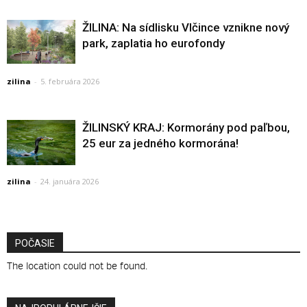
ŽILINA: Na sídlisku Vlčince vznikne nový
park, zaplatia ho eurofondy
zilina
-
5. februára 2026
ŽILINSKÝ KRAJ: Kormorány pod paľbou,
25 eur za jedného kormorána!
zilina
-
24. januára 2026
POČASIE
The location could not be found.