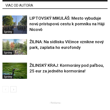
VIAC OD AUTORA
LIPTOVSKÝ MIKULÁŠ: Mesto vybuduje
novú prístupovú cestu k pomníku na Háji
Nicovô
Správy
ŽILINA: Na sídlisku Vlčince vznikne nový
park, zaplatia ho eurofondy
Správy
ŽILINSKÝ KRAJ: Kormorány pod paľbou,
25 eur za jedného kormorána!
Správy
- Reklama-