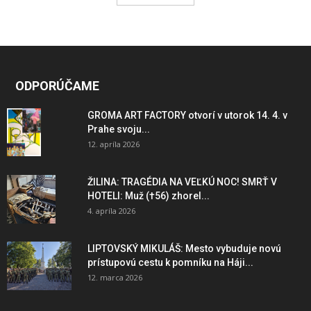
ODPORÚČAME
GROMA ART FACTORY otvorí v utorok 14. 4. v
Prahe svoju...
12. apríla 2026
ŽILINA: TRAGÉDIA NA VEĽKÚ NOC! SMRŤ V
HOTELI: Muž (†56) zhorel...
4. apríla 2026
LIPTOVSKÝ MIKULÁŠ: Mesto vybuduje novú
prístupovú cestu k pomníku na Háji...
12. marca 2026