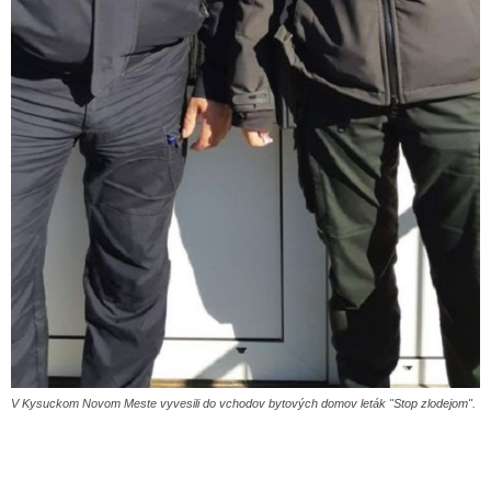
V Kysuckom Novom Meste vyvesili do vchodov bytových domov leták "Stop zlodejom".