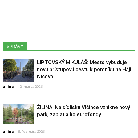
SPRÁVY
LIPTOVSKÝ MIKULÁŠ: Mesto vybuduje
novú prístupovú cestu k pomníku na Háji
Nicovô
zilina
-
12. marca 2026
ŽILINA: Na sídlisku Vlčince vznikne nový
park, zaplatia ho eurofondy
zilina
-
5. februára 2026