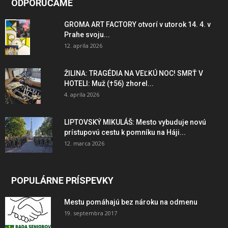
ODPORÚČAME
GROMA ART FACTORY otvorí v utorok 14. 4. v
Prahe svoju...
12. apríla 2026
ŽILINA: TRAGÉDIA NA VEĽKÚ NOC! SMRŤ V
HOTELI: Muž (†56) zhorel...
4. apríla 2026
LIPTOVSKÝ MIKULÁŠ: Mesto vybuduje novú
prístupovú cestu k pomníku na Háji...
12. marca 2026
POPULÁRNE PRÍSPEVKY
Mestu pomáhajú bez nároku na odmenu
19. septembra 2017