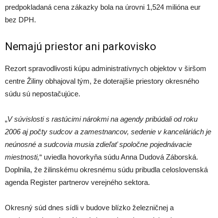
predpokladaná cena zákazky bola na úrovni 1,524 milióna eur
bez DPH.
Nemajú priestor ani parkovisko
Rezort spravodlivosti kúpu administratívnych objektov v širšom
centre Žiliny obhajoval tým, že doterajšie priestory okresného
súdu sú nepostačujúce.
„
V súvislosti s rastúcimi nárokmi na agendy pribúdali od roku
2006 aj počty sudcov a zamestnancov, sedenie v kanceláriách je
neúnosné a sudcovia musia zdieľať spoločne pojednávacie
miestnosti,
“ uviedla hovorkyňa súdu Anna Dudová Záborská.
Doplnila, že žilinskému okresnému súdu pribudla celoslovenská
agenda Register partnerov verejného sektora.
Okresný súd dnes sídli v budove blízko železničnej a