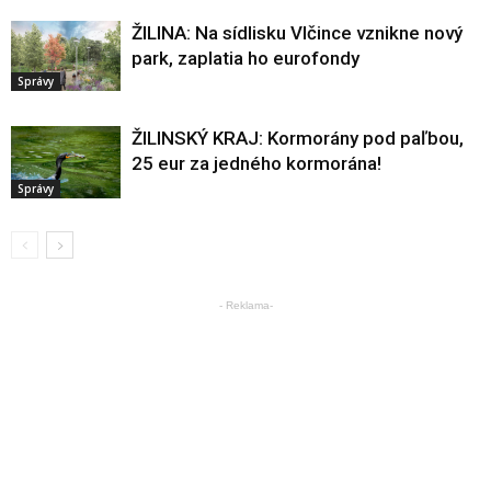
ŽILINA: Na sídlisku Vlčince vznikne nový
park, zaplatia ho eurofondy
Správy
ŽILINSKÝ KRAJ: Kormorány pod paľbou,
25 eur za jedného kormorána!
Správy
- Reklama-