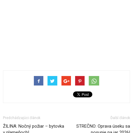
Predchádzajúci článok
Ďalší článok
ŽILINA: Nočný požiar – bytovka
STREČNO: Oprava úseku sa
v plameňoch!
posunie na jar 2026!