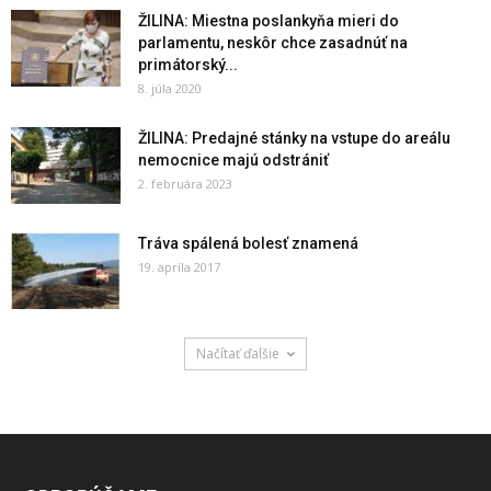
ŽILINA: Miestna poslankyňa mieri do
parlamentu, neskôr chce zasadnúť na
primátorský...
8. júla 2020
ŽILINA: Predajné stánky na vstupe do areálu
nemocnice majú odstrániť
2. februára 2023
Tráva spálená bolesť znamená
19. apríla 2017
Načítať ďalšie