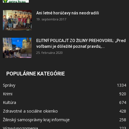
Ani letné horúčavy nás neodradili
19. septembra 2017
ELITNÝ POLICAJT ZO ŽILINY PREHOVORIL: „Pred
voľbami je dôležité poznať pravdu,...
25. februára 2020
POPULÁRNE KATEGÓRIE
Správy
1334
Krimi
920
Kultúra
674
Zdravotné a sociálne okienko
428
Žilinský samosprávny kraj informuje
258
Výzvy/upozornenia
223