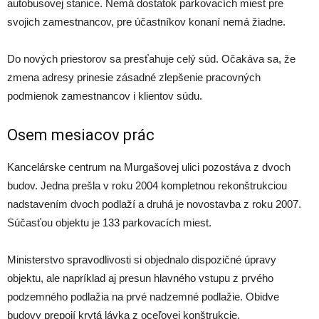
autobusovej stanice. Nemá dostatok parkovacích miest pre
svojich zamestnancov, pre účastníkov konaní nemá žiadne.
Do nových priestorov sa presťahuje celý súd. Očakáva sa, že
zmena adresy prinesie zásadné zlepšenie pracovných
podmienok zamestnancov i klientov súdu.
Osem mesiacov prác
Kancelárske centrum na Murgašovej ulici pozostáva z dvoch
budov. Jedna prešla v roku 2004 kompletnou rekonštrukciou
nadstavením dvoch podlaží a druhá je novostavba z roku 2007.
Súčasťou objektu je 133 parkovacích miest.
Ministerstvo spravodlivosti si objednalo dispozičné úpravy
objektu, ale napríklad aj presun hlavného vstupu z prvého
podzemného podlažia na prvé nadzemné podlažie. Obidve
budovy prepojí krytá lávka z oceľovej konštrukcie.