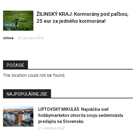
ŽILINSKÝ KRAJ: Kormorány pod paľbou,
25 eur za jedného kormorána!
zilina
-
24. januára 2026
POČASIE
The location could not be found.
NAJPOPULÁRNEJŠIE
LIPTOVSKÝ MIKULÁŠ: Najväčšia sieť
hobbymarketov otvorila svoju sedemnástu
predajňu na Slovensku
21. októbra 2022