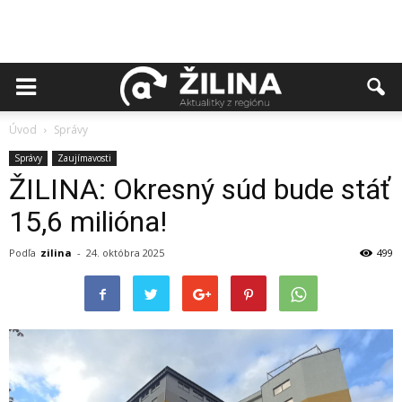
Úvod
Správy
Správy
Zaujímavosti
ŽILINA: Okresný súd bude stáť
15,6 milióna!
Podľa
zilina
-
24. októbra 2025
499