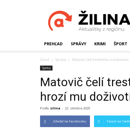
Žilinské
Aktualitky
PREHĽAD
SPRÁVY
KRIMI
ŠPORT
Úvod
Správy
Matovič čelí trestnému oznámeniu, 
Správy
Matovič čelí tr
hrozí mu doživot
Podľa
zilina
-
22. októbra 2020
Zdieľať na Facebooku
Tweet na Twitt