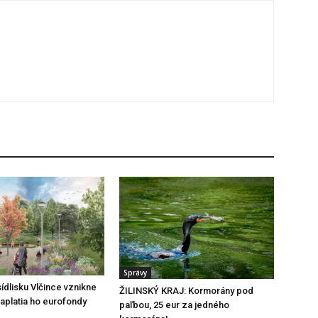
Správy
ídlisku Vlčince vznikne
ŽILINSKÝ KRAJ: Kormorány pod
zaplatia ho eurofondy
paľbou, 25 eur za jedného