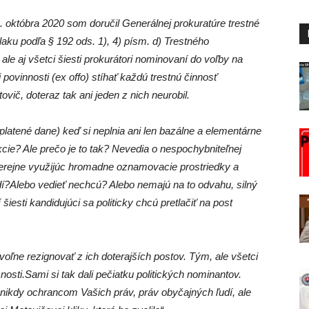
. októbra 2020 som doručil Generálnej prokuratúre trestné
aku podľa § 192 ods. 1), 4) písm. d) Trestného
le aj všetci šiesti prokurátori nominovaní do voľby na
ovinnosti (ex offo) stíhať každú trestnú činnosť
vič, doteraz tak ani jeden z nich neurobil.
 platené dane) keď si neplnia ani len bazálne a elementárne
ie? Ale prečo je to tak? Nevedia o nespochybniteľnej
 verejne využijúc hromadne oznamovacie prostriedky a
dí?Alebo vedieť nechcú? Alebo nemajú na to odvahu, silný
šiesti kandidujúci sa politicky chcú pretlačiť na post
oľne rezignovať z ich doterajších postov. Tým, ale všetci
nosti.Sami si tak dali pečiatku politických nominantov.
nikdy ochrancom Vašich práv, práv obyčajných ľudí, ale