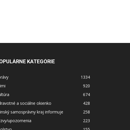
OPULÁRNE KATEGÓRIE
právy
1334
imi
920
ltúra
674
ravotné a sociálne okienko
428
linský samosprávny kraj informuje
258
ýzvy/upozornenia
223
olstvo
155