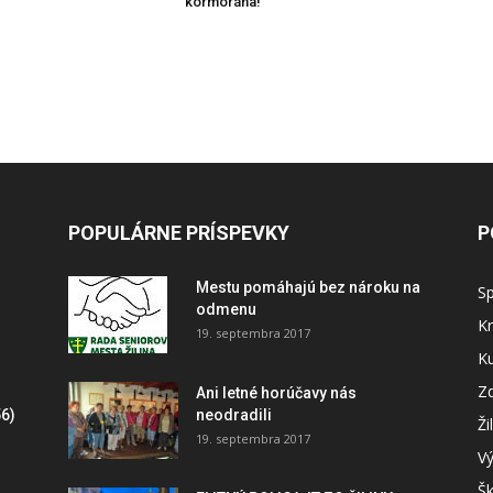
kormorána!
POPULÁRNE PRÍSPEVKY
P
Mestu pomáhajú bez nároku na
S
odmenu
Kr
19. septembra 2017
Ku
Zd
Ani letné horúčavy nás
6)
neodradili
Ži
19. septembra 2017
V
Šk