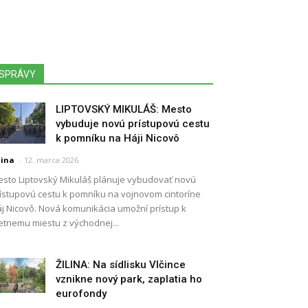
SPRÁVY
LIPTOVSKÝ MIKULÁŠ: Mesto
vybuduje novú prístupovú cestu
k pomníku na Háji Nicovô
lina
-
12. marca 2026
sto Liptovský Mikuláš plánuje vybudovať novú
ístupovú cestu k pomníku na vojnovom cintoríne
j Nicovô. Nová komunikácia umožní prístup k
etnemu miestu z východnej...
ŽILINA: Na sídlisku Vlčince
vznikne nový park, zaplatia ho
eurofondy