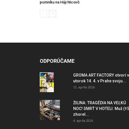
pomníku na Háji Nicovô
ODPORÚČAME
GROMA ART FACTORY otvorí v
utorok 14. 4. v Prahe svoju...
12. apríla 2026
ŽILINA: TRAGÉDIA NA VEĽKÚ
NOC! SMRŤ V HOTELI: Muž (†5
zhorel...
4. apríla 2026