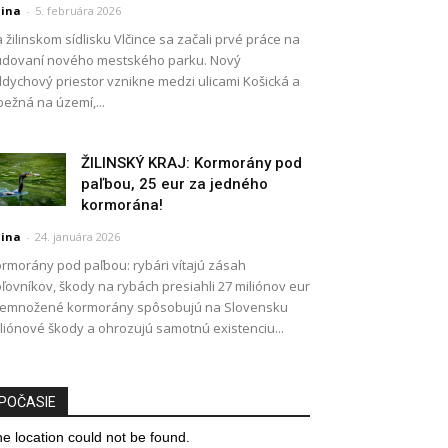
lina
-
5. februára 2026
 žilinskom sídlisku Vlčince sa začali prvé práce na
dovaní nového mestského parku. Nový
dychový priestor vznikne medzi ulicami Košická a
ežná na území,...
ŽILINSKÝ KRAJ: Kormorány pod
paľbou, 25 eur za jedného
kormorána!
lina
-
24. januára 2026
rmorány pod paľbou: rybári vítajú zásah
ľovníkov, škody na rybách presiahli 27 miliónov eur
remnožené kormorány spôsobujú na Slovensku
liónové škody a ohrozujú samotnú existenciu...
POČASIE
e location could not be found.