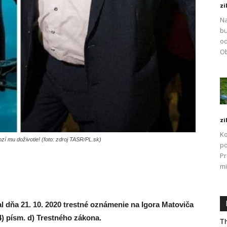
zi
Na
bu
od
Ob
zi
Ko
zí mu doživotie! (foto: zdroj TASR/PL.sk)
po
P
mi
 dňa 21. 10. 2020 trestné oznámenie na Igora Matoviča
 4) písm. d) Trestného zákona.
Th