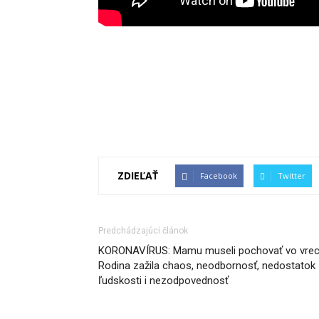
ZDIEĽAŤ
Facebook
Twitter
Predchádzajúci článok
KORONAVÍRUS: Mamu museli pochovať vo vreci
Rodina zažila chaos, neodbornosť, nedostatok
ľudskosti i nezodpovednosť