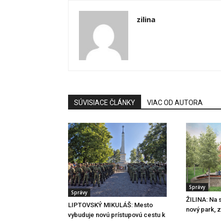
zilina
SÚVISIACE ČLÁNKY
VIAC OD AUTORA
Správy
Správy
ŽILINA: Na s
LIPTOVSKÝ MIKULÁŠ: Mesto
nový park, 
vybuduje novú prístupovú cestu k