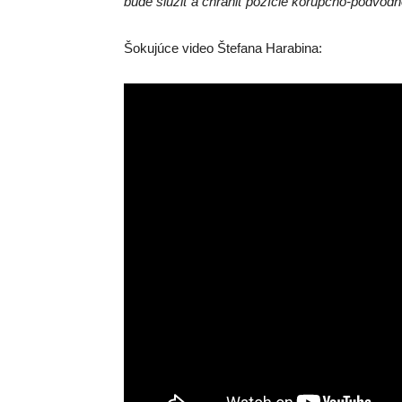
bude slúžiť a chrániť pozície korupčno-podvodnej
Šokujúce video Štefana Harabina: