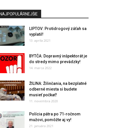
NAJPOPULÁRNEJŠIE
LIPTOV: Protidrogový záťah sa
vyplatil!
13. apríla 2021
BYTČA: Dopravný inšpektorát je
do stredy mimo prevádzky!
14. marca 2022
ŽILINA: Žilinčania, na bezplatné
odberné miesta si budete
musieť počkať!
11. novembra 2020
Polícia pátra po 71-ročnom
mužovi, pomôžte aj vy!
21. januára 2021