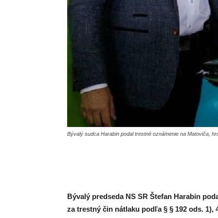
Bývalý sudca Harabin podal trestné oznámenie na Matoviča, hro
Bývalý predseda NS SR Štefan Harabin podal
za trestný čin nátlaku podľa § § 192 ods. 1),