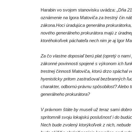
Harabin vo svojom stanovisku uvádza:
„Dňa 21
oznámenie na Igora Matoviča za trestný čin nátl
zákona.Hoci úradujúca generálna prokurátorka, a
nového generálneho prokurátora majú z úradnej p
ktoréhokoľvek páchateľa nech nim je aj Igor Mato
Za čo vlastne doposiaľ berú plat (opretý o nami
zákonné povinnosti spojené s výkonom ich funkc
trestnej činnosti Matoviča, ktorú drzo spáchal
hyenisticky pritom zastrašoval bezbranných ľu
charakter, odbornú-právnu spôsobilosť? Alebo tí 
generálneho prokurátora?
V právnom štáte by museli už teraz sami dobrov
sprítomnili svoju lokajskú poslušnosť i do budúc
Nech bude zvolený ktorýkoľvek z nich, nebude 