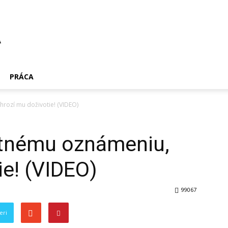
PRÁCA
hrozí mu doživotie! (VIDEO)
estnému oznámeniu,
ie! (VIDEO)
99067
eri