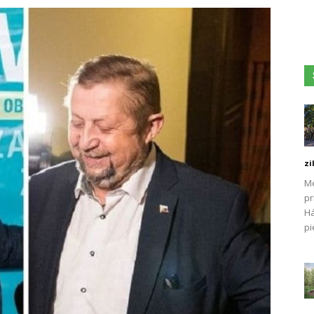
zi
Me
pr
Há
pi