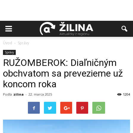
Úvod
Správy
Správy
RUŽOMBEROK: Diaľničným
obchvatom sa prevezieme už
koncom roka
Podľa
zilina
-
22. marca 2025
1204