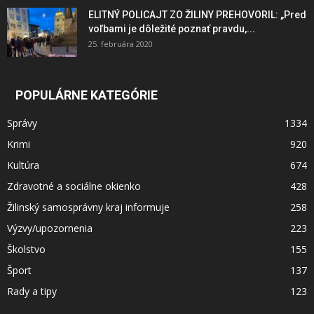
ELITNÝ POLICAJT ZO ŽILINY PREHOVORIL: „Pred
voľbami je dôležité poznať pravdu,...
25. februára 2020
POPULÁRNE KATEGÓRIE
Správy
1334
Krimi
920
Kultúra
674
Zdravotné a sociálne okienko
428
Žilinský samosprávny kraj informuje
258
Výzvy/upozornenia
223
Školstvo
155
Šport
137
Rady a tipy
123