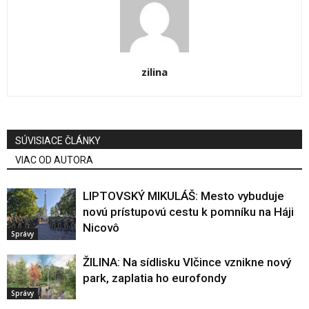
zilina
SÚVISIACE ČLÁNKY
VIAC OD AUTORA
LIPTOVSKÝ MIKULÁŠ: Mesto vybuduje
novú prístupovú cestu k pomníku na Háji
Nicovô
Správy
ŽILINA: Na sídlisku Vlčince vznikne nový
park, zaplatia ho eurofondy
Správy