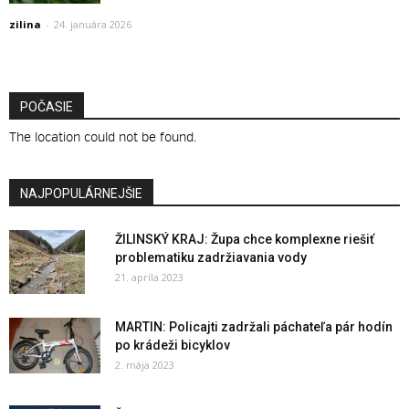
zilina
-
24. januára 2026
POČASIE
The location could not be found.
NAJPOPULÁRNEJŠIE
ŽILINSKÝ KRAJ: Župa chce komplexne riešiť
problematiku zadržiavania vody
21. apríla 2023
MARTIN: Policajti zadržali páchateľa pár hodín
po krádeži bicyklov
2. mája 2023