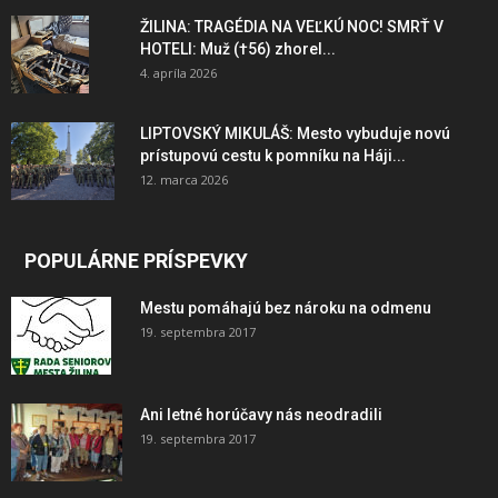
ŽILINA: TRAGÉDIA NA VEĽKÚ NOC! SMRŤ V
HOTELI: Muž (†56) zhorel...
4. apríla 2026
LIPTOVSKÝ MIKULÁŠ: Mesto vybuduje novú
prístupovú cestu k pomníku na Háji...
12. marca 2026
POPULÁRNE PRÍSPEVKY
Mestu pomáhajú bez nároku na odmenu
19. septembra 2017
Ani letné horúčavy nás neodradili
19. septembra 2017