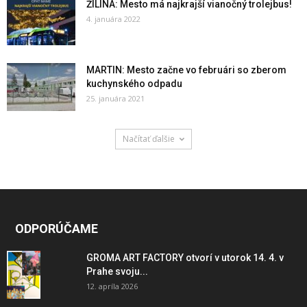
ŽILINA: Mesto má najkrajší vianočný trolejbus!
4. januára 2022
MARTIN: Mesto začne vo februári so zberom
kuchynského odpadu
25. januára 2021
Načítať ďalšie
ODPORÚČAME
GROMA ART FACTORY otvorí v utorok 14. 4. v
Prahe svoju...
12. apríla 2026