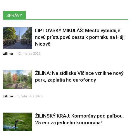
SPRÁVY
LIPTOVSKÝ MIKULÁŠ: Mesto vybuduje
novú prístupovú cestu k pomníku na Háji
Nicovô
zilina
-
12. marca 2026
ŽILINA: Na sídlisku Vlčince vznikne nový
park, zaplatia ho eurofondy
zilina
-
5. februára 2026
ŽILINSKÝ KRAJ: Kormorány pod paľbou,
25 eur za jedného kormorána!