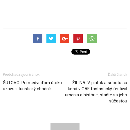
Predchádzajúci článok
Ďalší článok
ŠÚTOVO: Po medveďom útoku
ŽILINA: V piatok a sobotu sa
uzavreli turistický chodník
koná v GAF fantastický festival
umenia a histórie, staňte sa jeho
súčasťou