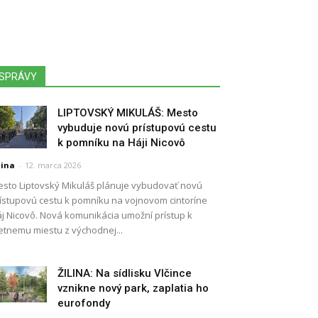
SPRÁVY
LIPTOVSKÝ MIKULÁŠ: Mesto
vybuduje novú prístupovú cestu
k pomníku na Háji Nicovô
lina
-
12. marca 2026
sto Liptovský Mikuláš plánuje vybudovať novú
ístupovú cestu k pomníku na vojnovom cintoríne
j Nicovô. Nová komunikácia umožní prístup k
etnemu miestu z východnej...
ŽILINA: Na sídlisku Vlčince
vznikne nový park, zaplatia ho
eurofondy