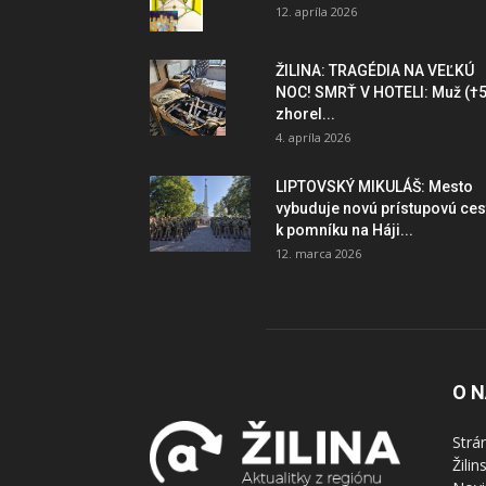
12. apríla 2026
ŽILINA: TRAGÉDIA NA VEĽKÚ
NOC! SMRŤ V HOTELI: Muž (†5
zhorel...
4. apríla 2026
LIPTOVSKÝ MIKULÁŠ: Mesto
vybuduje novú prístupovú ces
k pomníku na Háji...
12. marca 2026
O 
Strá
Žili