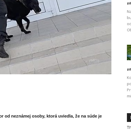
zi
Na
bu
od
Ob
zi
Ko
po
P
mi
hovor od neznámej osoby, ktorá uviedla, že na súde je
Th