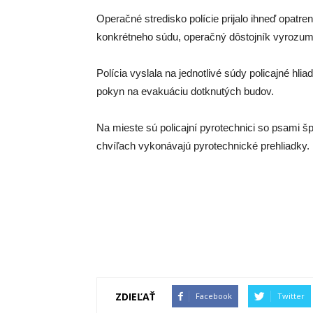
Operačné stredisko polície prijalo ihneď opatr
konkrétneho súdu, operačný dôstojník vyrozum
Polícia vyslala na jednotlivé súdy policajné h
pokyn na evakuáciu dotknutých budov.
Na mieste sú policajní pyrotechnici so psami šp
chvíľach vykonávajú pyrotechnické prehliadky.
ZDIEĽAŤ
Facebook
Twitter