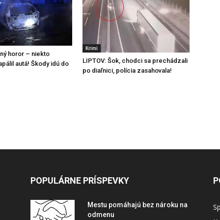
Krimi
ný horor – niekto
LIPTOV: Šok, chodci sa prechádzali
pálil autá! Škody idú do
po diaľnici, polícia zasahovala!
POPULÁRNE PRÍSPEVKY
P
Mestu pomáhajú bez nároku na
S
odmenu