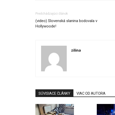
Predchádzajúci článok
(video) Slovenská slanina bodovala v
Hollywoode!
zilina
SÚVISIACE ČLÁNKY
VIAC OD AUTORA