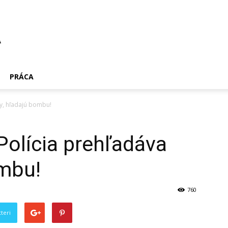
PRÁCA
dy, hľadajú bombu!
olícia prehľadáva
ombu!
760
teri