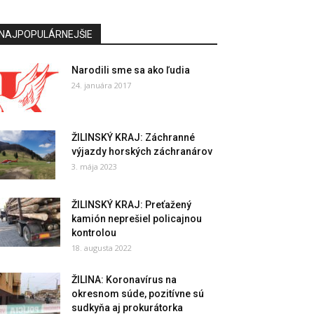
NAJPOPULÁRNEJŠIE
Narodili sme sa ako ľudia
24. januára 2017
ŽILINSKÝ KRAJ: Záchranné
výjazdy horských záchranárov
3. mája 2023
ŽILINSKÝ KRAJ: Preťažený
kamión neprešiel policajnou
kontrolou
18. augusta 2022
ŽILINA: Koronavírus na
okresnom súde, pozitívne sú
sudkyňa aj prokurátorka