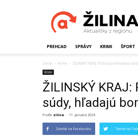
Žilinské
Aktualitky
PREHĽAD
SPRÁVY
KRIMI
ŠPORT
Úvod
Krimi
ŽILINSKÝ KRAJ: Polícia prehľadáva sú
Krimi
ŽILINSKÝ KRAJ: P
súdy, hľadajú b
Podľa
zilina
-
11. januára 2024
Zdieľať na Facebooku
Tweet na Twit