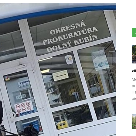
zi
Me
pr
Há
pi