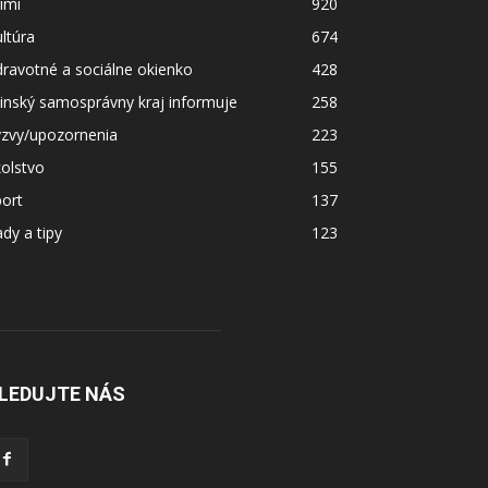
imi
920
ltúra
674
ravotné a sociálne okienko
428
linský samosprávny kraj informuje
258
ýzvy/upozornenia
223
olstvo
155
ort
137
dy a tipy
123
LEDUJTE NÁS