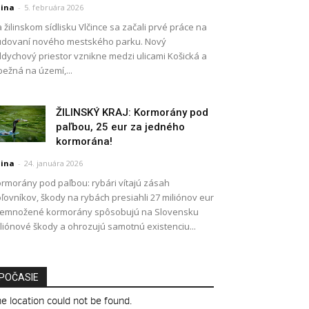
lina
-
5. februára 2026
 žilinskom sídlisku Vlčince sa začali prvé práce na
dovaní nového mestského parku. Nový
dychový priestor vznikne medzi ulicami Košická a
ežná na území,...
ŽILINSKÝ KRAJ: Kormorány pod
paľbou, 25 eur za jedného
kormorána!
lina
-
24. januára 2026
rmorány pod paľbou: rybári vítajú zásah
ľovníkov, škody na rybách presiahli 27 miliónov eur
remnožené kormorány spôsobujú na Slovensku
liónové škody a ohrozujú samotnú existenciu...
POČASIE
e location could not be found.