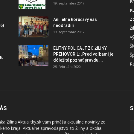
Kr
19. septembra 2017
Ku
Zd
Ani letné horúčavy nás
6)
neodradili
Ži
19. septembra 2017
V
Šk
ELITNÝ POLICAJT ZO ŽILINY
PREHOVORIL: „Pred voľbami je
Šp
tu
dôležité poznať pravdu,...
Ra
25. februára 2020
NÁS
S
nka Zilina.Aktualitky.sk vám prináša aktuálne novinky zo
nského kraja. Aktuálne spravodajstvo zo Žiliny a okolia.