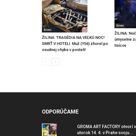
Krimi
Krimi
ŽILINA: Noč
ŽILINA: TRAGÉDIA NA VEĽKÚ NOC!
úmyselne za
SMRŤ V HOTELI: Muž (†56) zhorel po
tisícov
osudnej chybe v posteli!
ODPORÚČAME
GROMA ART FACTORY otvorí v
utorok 14. 4. v Prahe svoju...