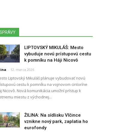
SPRÁVY
LIPTOVSKÝ MIKULÁŠ: Mesto
vybuduje novú prístupovú cestu
k pomníku na Háji Nicovô
lina
-
12. marca 2026
sto Liptovský Mikuláš plánuje vybudovať novú
ístupovú cestu k pomníku na vojnovom cintoríne
j Nicovô. Nová komunikácia umožní prístup k
etnemu miestu z východnej...
ŽILINA: Na sídlisku Vlčince
vznikne nový park, zaplatia ho
eurofondy