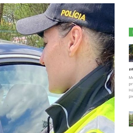
zi
Me
pr
Há
pi