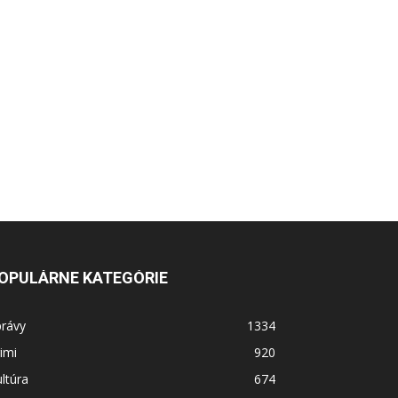
OPULÁRNE KATEGÓRIE
právy
1334
imi
920
ltúra
674