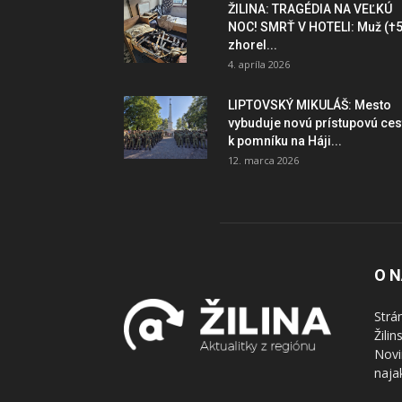
ŽILINA: TRAGÉDIA NA VEĽKÚ
NOC! SMRŤ V HOTELI: Muž (†5
zhorel...
4. apríla 2026
LIPTOVSKÝ MIKULÁŠ: Mesto
vybuduje novú prístupovú ces
k pomníku na Háji...
12. marca 2026
O 
Strá
Žili
Novi
naja