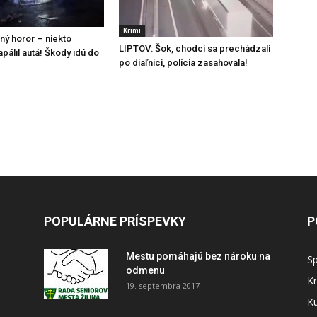
Krimi
ný horor – niekto
LIPTOV: Šok, chodci sa prechádzali
pálil autá! Škody idú do
po diaľnici, polícia zasahovala!
POPULÁRNE PRÍSPEVKY
P
Mestu pomáhajú bez nároku na
S
odmenu
Kr
19. septembra 2017
Ku