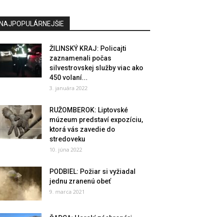
NAJPOPULÁRNEJŠIE
ŽILINSKÝ KRAJ: Policajti
zaznamenali počas
silvestrovskej služby viac ako
450 volaní...
3. januára 2022
RUŽOMBEROK: Liptovské
múzeum predstaví expozíciu,
ktorá vás zavedie do
stredoveku
10. júna 2022
PODBIEL: Požiar si vyžiadal
jednu zranenú obeť
9. marca 2021