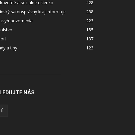
ravotné a sociálne okienko
428
linský samosprávny kraj informuje
258
ýzvy/upozornenia
223
olstvo
155
ort
137
dy a tipy
123
LEDUJTE NÁS