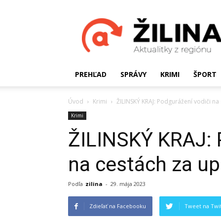
Žilinské
Aktualitky
PREHĽAD
SPRÁVY
KRIMI
ŠPORT
Úvod
Krimi
ŽILINSKÝ KRAJ: Podgurážení vodiči na
Krimi
ŽILINSKÝ KRAJ: 
na cestách za up
Podľa
zilina
-
29. mája 2023
Zdieľať na Facebooku
Tweet na Twit