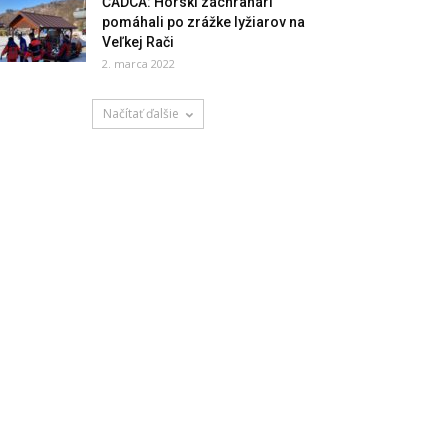
ČADCA: Horskí záchranári
pomáhali po zrážke lyžiarov na
Veľkej Rači
2. marca 2022
Načítať ďalšie