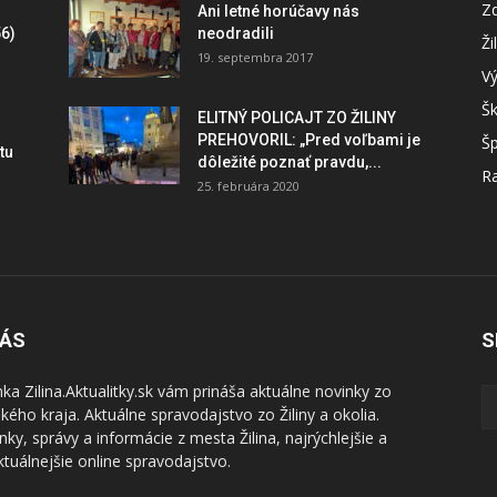
Zd
Ani letné horúčavy nás
6)
neodradili
Ži
19. septembra 2017
V
Šk
ELITNÝ POLICAJT ZO ŽILINY
PREHOVORIL: „Pred voľbami je
Šp
tu
dôležité poznať pravdu,...
Ra
25. februára 2020
NÁS
S
nka Zilina.Aktualitky.sk vám prináša aktuálne novinky zo
nského kraja. Aktuálne spravodajstvo zo Žiliny a okolia.
nky, správy a informácie z mesta Žilina, najrýchlejšie a
ktuálnejšie online spravodajstvo.