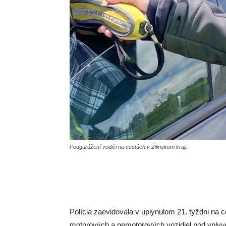
Podgurážení vodiči na cestách v Žilinskom kraji.
Polícia zaevidovala v uplynulom 21. týždni na
motorových a nemotorových vozidiel pod vplyv