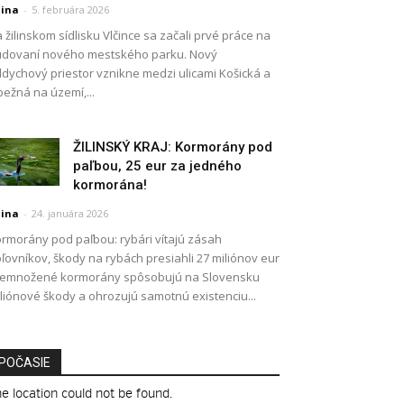
lina
-
5. februára 2026
 žilinskom sídlisku Vlčince sa začali prvé práce na
dovaní nového mestského parku. Nový
dychový priestor vznikne medzi ulicami Košická a
ežná na území,...
ŽILINSKÝ KRAJ: Kormorány pod
paľbou, 25 eur za jedného
kormorána!
lina
-
24. januára 2026
rmorány pod paľbou: rybári vítajú zásah
ľovníkov, škody na rybách presiahli 27 miliónov eur
remnožené kormorány spôsobujú na Slovensku
liónové škody a ohrozujú samotnú existenciu...
POČASIE
e location could not be found.