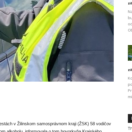
zi
Na
bu
od
Ob
zi
Ko
po
P
mi
 cestách v Žilinskom samosprávnom kraji (ŽSK) 58 vodičov
Th
om alkoholu, informovala o tom hovorkyňa Krajského