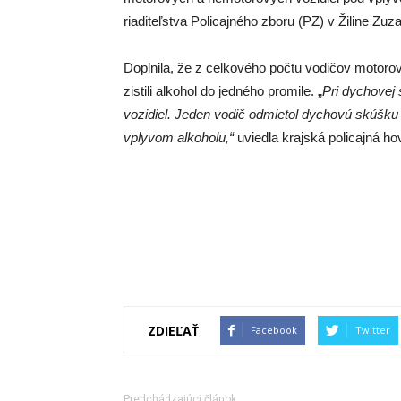
riaditeľstva Policajného zboru (PZ) v Žiline Zu
Doplnila, že z celkového počtu vodičov motorov
zistili alkohol do jedného promile. „
Pri dychovej 
vozidiel. Jeden vodič odmietol dychovú skúšku 
vplyvom alkoholu,“
uviedla krajská policajná ho
ZDIEĽAŤ
Facebook
Twitter
Predchádzajúci článok