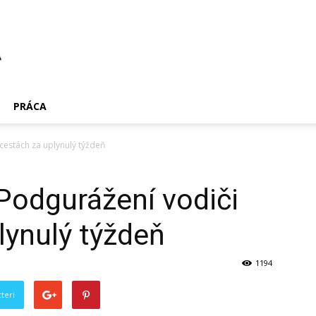
PRÁCA
 cestách za uplynulý týždeň
Podgurážení vodiči
lynulý týždeň
1194
teri