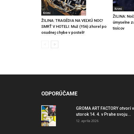
Krimi
Krimi
ŽILINA: Noč
ŽILINA: TRAGÉDIA NA VEĽKÚ NOC!
úmyselne za
SMRŤ V HOTELI: Muž (†56) zhorel po
tisícov
osudnej chybe v posteli!
ODPORÚČAME
GROMA ART FACTORY otvorí v
utorok 14. 4. v Prahe svoju...
12. apríla 2026