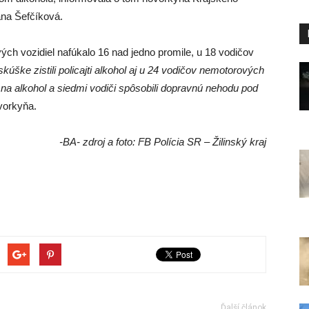
zana Šefčíková.
ých vozidiel nafúkalo 16 nad jedno promile, u 18 vodičov
skúške zistili policajti alkohol aj u 24 vodičov nemotorových
na alkohol a siedmi vodiči spôsobili dopravnú nehodu pod
vorkyňa.
-BA- zdroj a foto: FB Polícia SR – Žilinský kraj
Ďalší článok