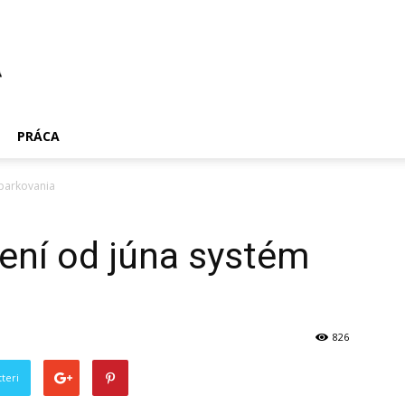
PRÁCA
 parkovania
ení od júna systém
826
teri