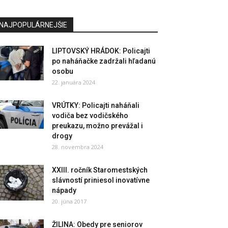
NAJPOPULÁRNEJŠIE
LIPTOVSKÝ HRÁDOK: Policajti
po naháňačke zadržali hľadanú
osobu
22. januára 2024
VRÚTKY: Policajti naháňali
vodiča bez vodičského
preukazu, možno prevážal i
drogy
28. novembra 2024
XXIII. ročník Staromestských
slávností priniesol inovatívne
nápady
20. júna 2017
ŽILINA: Obedy pre seniorov