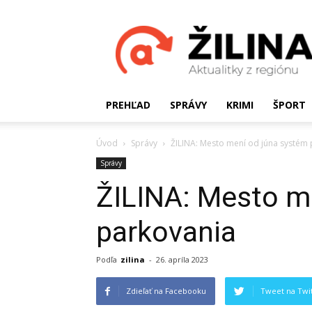
Žilinské
Aktualitky
PREHĽAD
SPRÁVY
KRIMI
ŠPORT
Úvod
Správy
ŽILINA: Mesto mení od júna systém
Správy
ŽILINA: Mesto m
parkovania
Podľa
zilina
-
26. apríla 2023
Zdieľať na Facebooku
Tweet na Twit