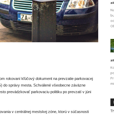
zi
Na
bu
od
Ob
zi
Ko
po
P
kovom rokovaní kľúčový dokument na prevzatie parkovacej
mi
(ŽPS) do správy mesta. Schválené všeobecne záväzne
to prevádzkovať parkovaciu politiku po prevzatí v júni
Th
ovania v centrálnej mestskej zóne, ktorú v súčasnosti