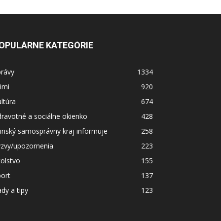
OPULÁRNE KATEGÓRIE
právy
1334
imi
920
ltúra
674
ravotné a sociálne okienko
428
linský samosprávny kraj informuje
258
ýzvy/upozornenia
223
olstvo
155
ort
137
dy a tipy
123