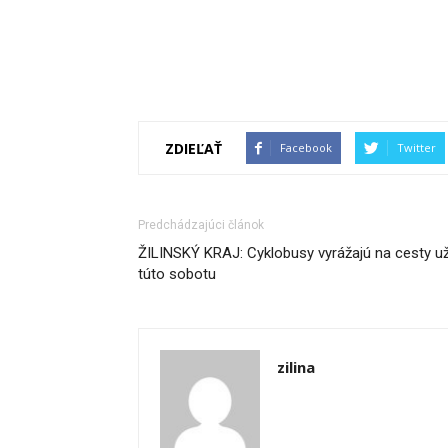
ZDIEĽAŤ
Facebook
Twitter
Predchádzajúci článok
ŽILINSKÝ KRAJ: Cyklobusy vyrážajú na cesty u
túto sobotu
zilina