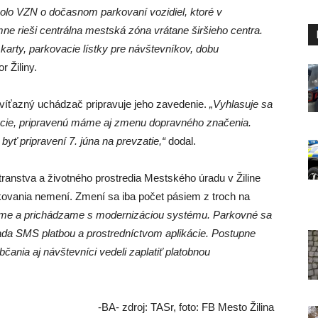
lo VZN o dočasnom parkovaní vozidiel, ktoré v
e rieši centrálna mestská zóna vrátane širšieho centra.
karty, parkovacie lístky pre návštevníkov, dobu
r Žiliny.
víťazný uchádzač pripravuje jeho zavedenie.
„Vyhlasuje sa
ácie, pripravenú máme aj zmenu dopravného značenia.
yť pripravení 7. júna na prevzatie,“
dodal.
ranstva a životného prostredia Mestského úradu v Žiline
ovania nemení. Zmení sa iba počet pásiem z troch na
eme a prichádzame s modernizáciou systému. Parkovné sa
ada SMS platbou a prostredníctvom aplikácie. Postupne
ania aj návštevníci vedeli zaplatiť platobnou
-BA- zdroj: TASr, foto: FB Mesto Žilina