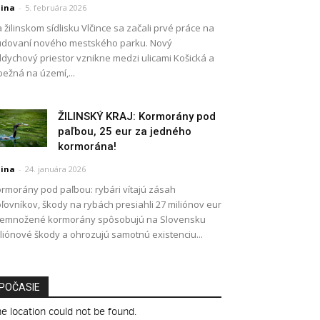
lina
-
5. februára 2026
 žilinskom sídlisku Vlčince sa začali prvé práce na
dovaní nového mestského parku. Nový
dychový priestor vznikne medzi ulicami Košická a
ežná na území,...
ŽILINSKÝ KRAJ: Kormorány pod
paľbou, 25 eur za jedného
kormorána!
lina
-
24. januára 2026
rmorány pod paľbou: rybári vítajú zásah
ľovníkov, škody na rybách presiahli 27 miliónov eur
remnožené kormorány spôsobujú na Slovensku
liónové škody a ohrozujú samotnú existenciu...
POČASIE
e location could not be found.