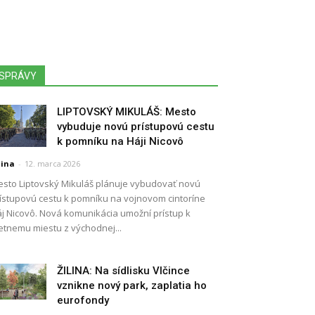
SPRÁVY
LIPTOVSKÝ MIKULÁŠ: Mesto
vybuduje novú prístupovú cestu
k pomníku na Háji Nicovô
lina
-
12. marca 2026
sto Liptovský Mikuláš plánuje vybudovať novú
ístupovú cestu k pomníku na vojnovom cintoríne
j Nicovô. Nová komunikácia umožní prístup k
etnemu miestu z východnej...
ŽILINA: Na sídlisku Vlčince
vznikne nový park, zaplatia ho
eurofondy