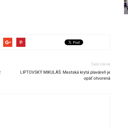
Ďalší článok
ž
LIPTOVSKÝ MIKULÁŠ: Mestská krytá plaváreň je
opäť otvorená