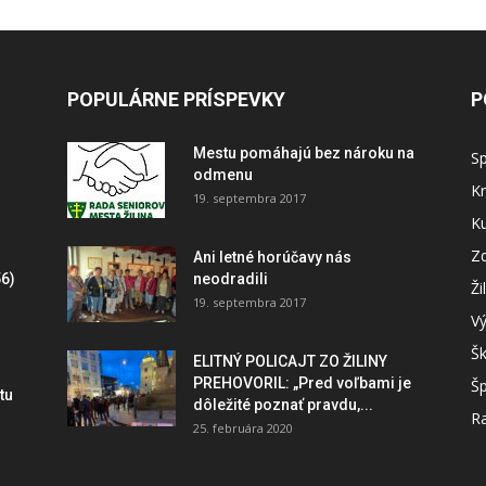
POPULÁRNE PRÍSPEVKY
P
Mestu pomáhajú bez nároku na
S
odmenu
Kr
19. septembra 2017
Ku
Zd
Ani letné horúčavy nás
6)
neodradili
Ži
19. septembra 2017
V
Šk
ELITNÝ POLICAJT ZO ŽILINY
PREHOVORIL: „Pred voľbami je
Šp
tu
dôležité poznať pravdu,...
Ra
25. februára 2020