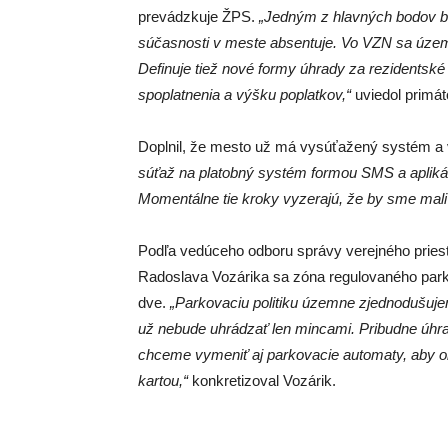
prevádzkuje ŽPS.
„Jedným z hlavných bodov bo
súčasnosti v meste absentuje. Vo VZN sa územn
Definuje tiež nové formy úhrady za rezidentské 
spoplatnenia a výšku poplatkov,“
uviedol primáto
Doplnil, že mesto už má vysúťažený systém a 
súťaž na platobný systém formou SMS a aplik
Momentálne tie kroky vyzerajú, že by sme mali b
Podľa vedúceho odboru správy verejného priest
Radoslava Vozárika sa zóna regulovaného park
dve.
„Parkovaciu politiku územne zjednodušuj
už nebude uhrádzať len mincami. Pribudne úhr
chceme vymeniť aj parkovacie automaty, aby obč
kartou,“
konkretizoval Vozárik.