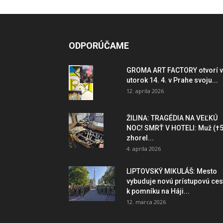
ODPORÚČAME
GROMA ART FACTORY otvorí v
utorok 14. 4. v Prahe svoju...
12. apríla 2026
ŽILINA: TRAGÉDIA NA VEĽKÚ
NOC! SMRŤ V HOTELI: Muž (†5
zhorel...
4. apríla 2026
LIPTOVSKÝ MIKULÁŠ: Mesto
vybuduje novú prístupovú ces
k pomníku na Háji...
12. marca 2026