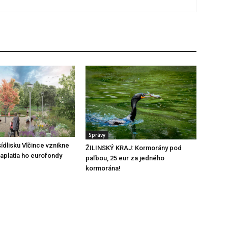
Správy
ídlisku Vlčince vznikne
ŽILINSKÝ KRAJ: Kormorány pod
zaplatia ho eurofondy
paľbou, 25 eur za jedného
kormorána!