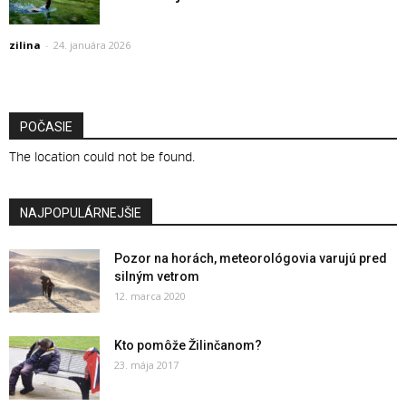
zilina
-
24. januára 2026
POČASIE
The location could not be found.
NAJPOPULÁRNEJŠIE
Pozor na horách, meteorológovia varujú pred
silným vetrom
12. marca 2020
Kto pomôže Žilinčanom?
23. mája 2017