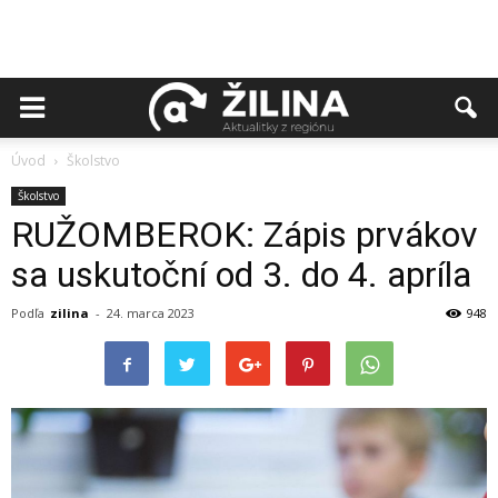
Úvod
Školstvo
Školstvo
RUŽOMBEROK: Zápis prvákov
sa uskutoční od 3. do 4. apríla
Podľa
zilina
-
24. marca 2023
948