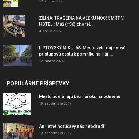
12. apríla 2026
ŽILINA: TRAGÉDIA NA VEĽKÚ NOC! SMRŤ V
HOTELI: Muž (†56) zhorel...
4. apríla 2026
LIPTOVSKÝ MIKULÁŠ: Mesto vybuduje novú
prístupovú cestu k pomníku na Háji...
12. marca 2026
POPULÁRNE PRÍSPEVKY
Mestu pomáhajú bez nároku na odmenu
19. septembra 2017
Ani letné horúčavy nás neodradili
19. septembra 2017