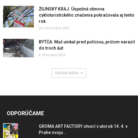
ŽILINSKÝ KRAJ: Úspešná obnova
cykloturistického značenia pokračovala aj tento
rok
24. novembra 2021
BYTČA: Muž unikal pred políciou, pričom narazil
do troch áut
8. februára 2023
Načítať ďalšie
ODPORÚČAME
GROMA ART FACTORY otvorí v utorok 14. 4. v
Prahe svoju...