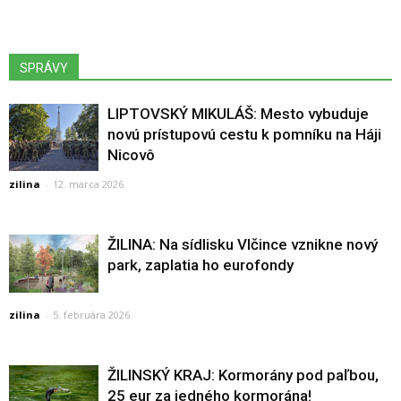
SPRÁVY
LIPTOVSKÝ MIKULÁŠ: Mesto vybuduje
novú prístupovú cestu k pomníku na Háji
Nicovô
zilina
-
12. marca 2026
ŽILINA: Na sídlisku Vlčince vznikne nový
park, zaplatia ho eurofondy
zilina
-
5. februára 2026
ŽILINSKÝ KRAJ: Kormorány pod paľbou,
25 eur za jedného kormorána!