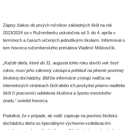
Zápisy žiakov do prvých ročníkov základných škôl na rok
2023/2024 sa v Ružomberku uskutočnia od 3. do 4. apríla v
termínoch a časoch určených jednotlivými školami. Informoval o
tom hovorca ružomberského primátora Vladimír Miškovčík.
„Každé dieťa, ktoré do 31. augusta tohto roku dovŕši vek šesť
rokov, musí jeho zákonný zástupca prihlásiť na plnenie povinnej
školskej dochádzky. Bližšie informácie získajú rodičia na
internetových stránkach škôl alebo ich poskytnú priamo riaditelia
škôl či pracovníci oddelenia školstva a športu mestského
úradu,“
uviedol hovorca.
Podotkol, že v prípade, ak rodič zapisuje na povinnú školskú
dochádzku dieťa so špeciálnymi výchovno-vzdelávacími