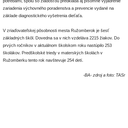
potrebami, spolu so žiadosťou predkladá aj písomné vyjadrenie
zariadenia výchovného poradenstva a prevencie vydané na
základe diagnostického vyšetrenia dieťaťa.
V zriaďovateľskej pôsobnosti mesta Ružomberok je šesť
základných škôl. Dovedna sa v nich vzdeláva 2215 žiakov. Do
prvých ročníkov v aktuálnom školskom roku nastúpilo 253
školákov. Predškolské triedy v materských školách v
Ružomberku tento rok navštevuje 254 detí.
-BA- zdroj a foto: TASr