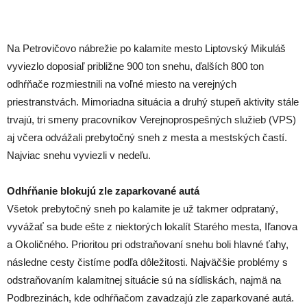
Na Petrovičovo nábrežie po kalamite mesto Liptovský Mikuláš
vyviezlo doposiaľ približne 900 ton snehu, ďalších 800 ton
odhŕňače rozmiestnili na voľné miesto na verejných
priestranstvách. Mimoriadna situácia a druhý stupeň aktivity stále
trvajú, tri smeny pracovníkov Verejnoprospešných služieb (VPS)
aj včera odvážali prebytočný sneh z mesta a mestských častí.
Najviac snehu vyviezli v nedeľu.
Odhŕňanie blokujú zle zaparkované autá
Všetok prebytočný sneh po kalamite je už takmer odprataný,
vyvážať sa bude ešte z niektorých lokalít Starého mesta, Iľanova
a Okoličného. Prioritou pri odstraňovaní snehu boli hlavné ťahy,
následne cesty čistíme podľa dôležitosti. Najväčšie problémy s
odstraňovaním kalamitnej situácie sú na sídliskách, najmä na
Podbrezinách, kde odhŕňačom zavadzajú zle zaparkované autá.