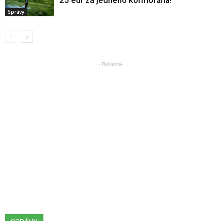
25 eur za jedného kormorána!
Správy
- Reklama-