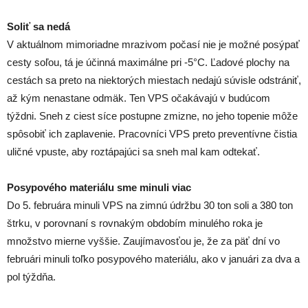
Soliť sa nedá
V aktuálnom mimoriadne mrazivom počasí nie je možné posýpať
cesty soľou, tá je účinná maximálne pri -5°C. Ľadové plochy na
cestách sa preto na niektorých miestach nedajú súvisle odstrániť,
až kým nenastane odmäk. Ten VPS očakávajú v budúcom
týždni. Sneh z ciest síce postupne zmizne, no jeho topenie môže
spôsobiť ich zaplavenie. Pracovníci VPS preto preventívne čistia
uličné vpuste, aby roztápajúci sa sneh mal kam odtekať.
Posypového materiálu sme minuli viac
Do 5. februára minuli VPS na zimnú údržbu 30 ton soli a 380 ton
štrku, v porovnaní s rovnakým obdobím minulého roka je
množstvo mierne vyššie. Zaujímavosťou je, že za päť dní vo
februári minuli toľko posypového materiálu, ako v januári za dva a
pol týždňa.