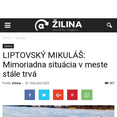
Úvod
Správy
Správy
LIPTOVSKÝ MIKULÁŠ:
Mimoriadna situácia v meste
stále trvá
Podľa
zilina
-
10. februára 2023
987