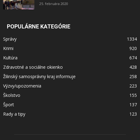
25. februára 2020
POPULÁRNE KATEGÓRIE
Správy
1334
Krimi
920
Kultúra
674
Zdravotné a sociálne okienko
428
Žilinský samosprávny kraj informuje
258
Výzvy/upozornenia
223
Školstvo
155
Šport
137
Rady a tipy
123