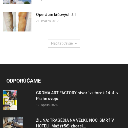
Operácie kŕčových žíl
21. marca 2017
Načítať ďalšie
ODPORÚČAME
GROMA ART FACTORY otvorí v utorok 14. 4. v
Prahe svoju...
12. apríla 2026
ŽILINA: TRAGÉDIA NA VEĽKÚ NOC! SMRŤ V
HOTELI: Muž (†56) zhorel...