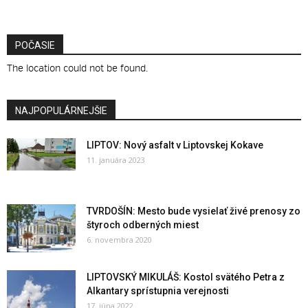
POČASIE
The location could not be found.
NAJPOPULÁRNEJŠIE
LIPTOV: Nový asfalt v Liptovskej Kokave
11. januára 2023
TVRDOŠÍN: Mesto bude vysielať živé prenosy zo
štyroch odberných miest
6. novembra 2020
LIPTOVSKÝ MIKULÁŠ: Kostol svätého Petra z
Alkantary sprístupnia verejnosti
17. júna 2022