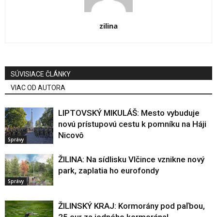
zilina
SÚVISIACE ČLÁNKY
VIAC OD AUTORA
LIPTOVSKÝ MIKULÁŠ: Mesto vybuduje
novú prístupovú cestu k pomníku na Háji
Nicovô
Správy
ŽILINA: Na sídlisku Vlčince vznikne nový
park, zaplatia ho eurofondy
Správy
ŽILINSKÝ KRAJ: Kormorány pod paľbou,