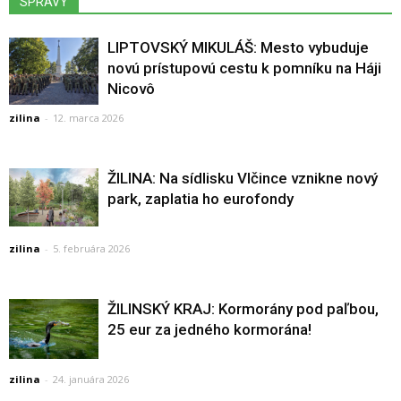
SPRÁVY
LIPTOVSKÝ MIKULÁŠ: Mesto vybuduje
novú prístupovú cestu k pomníku na Háji
Nicovô
zilina
-
12. marca 2026
ŽILINA: Na sídlisku Vlčince vznikne nový
park, zaplatia ho eurofondy
zilina
-
5. februára 2026
ŽILINSKÝ KRAJ: Kormorány pod paľbou,
25 eur za jedného kormorána!
zilina
-
24. januára 2026