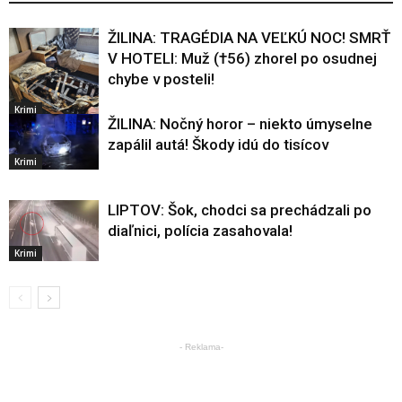
ŽILINA: TRAGÉDIA NA VEĽKÚ NOC! SMRŤ
V HOTELI: Muž (†56) zhorel po osudnej
chybe v posteli!
Krimi
ŽILINA: Nočný horor – niekto úmyselne
zapálil autá! Škody idú do tisícov
Krimi
LIPTOV: Šok, chodci sa prechádzali po
diaľnici, polícia zasahovala!
Krimi
- Reklama-