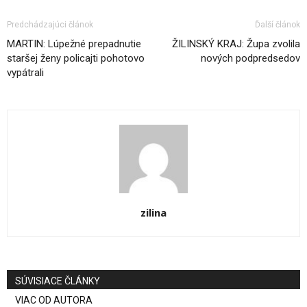
Predchádzajúci článok
Ďalší článok
MARTIN: Lúpežné prepadnutie
ŽILINSKÝ KRAJ: Župa zvolila
staršej ženy policajti pohotovo
nových podpredsedov
vypátrali
zilina
SÚVISIACE ČLÁNKY
VIAC OD AUTORA