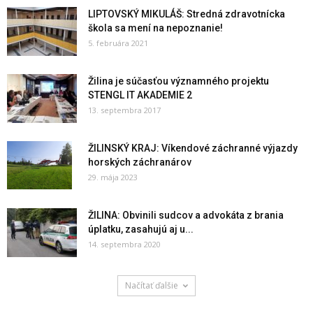
LIPTOVSKÝ MIKULÁŠ: Stredná zdravotnícka
škola sa mení na nepoznanie!
5. februára 2021
Žilina je súčasťou významného projektu
STENGL IT AKADEMIE 2
13. septembra 2017
ŽILINSKÝ KRAJ: Víkendové záchranné výjazdy
horských záchranárov
29. mája 2023
ŽILINA: Obvinili sudcov a advokáta z brania
úplatku, zasahujú aj u...
14. septembra 2020
Načítať ďalšie