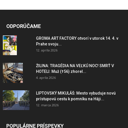
ODPORÚČAME
GROMA ART FACTORY otvorí v utorok 14. 4. v
Prahe svoju...
12. apríla 2026
ŽILINA: TRAGÉDIA NA VEĽKÚ NOC! SMRŤ V
HOTELI: Muž (†56) zhorel...
4. apríla 2026
LIPTOVSKÝ MIKULÁŠ: Mesto vybuduje novú
prístupovú cestu k pomníku na Háji...
12. marca 2026
POPULÁRNE PRÍSPEVKY