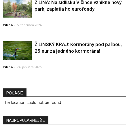
ŽILINA: Na sídlisku Vlčince vznikne nový
park, zaplatia ho eurofondy
zilina
-
5. februára 2026
ŽILINSKÝ KRAJ: Kormorány pod paľbou,
25 eur za jedného kormorána!
zilina
-
24. januára 2026
POČASIE
The location could not be found.
NAJPOPULÁRNEJŠIE