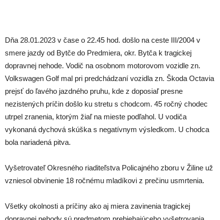
Dňa 28.01.2023 v čase o 22.45 hod. došlo na ceste III/2004 v
smere jazdy od Bytče do Predmiera, okr. Bytča k tragickej
dopravnej nehode. Vodič na osobnom motorovom vozidle zn.
Volkswagen Golf mal pri predchádzaní vozidla zn. Škoda Octavia
prejsť do ľavého jazdného pruhu, kde z doposiaľ presne
nezistených príčin došlo ku stretu s chodcom. 45 ročný chodec
utrpel zranenia, ktorým žiaľ na mieste podľahol. U vodiča
vykonaná dychová skúška s negatívnym výsledkom. U chodca
bola nariadená pitva.
Vyšetrovateľ Okresného riaditeľstva Policajného zboru v Žiline už
vzniesol obvinenie 18 ročnému mladíkovi z prečinu usmrtenia.
Všetky okolnosti a príčiny ako aj miera zavinenia tragickej
dopravnej nehody sú predmetom prebiehajúceho vyšetrovania.