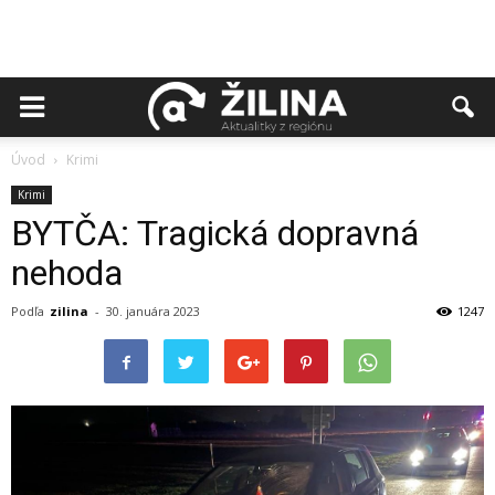
Úvod
Krimi
Krimi
BYTČA: Tragická dopravná
nehoda
Podľa
zilina
-
30. januára 2023
1247