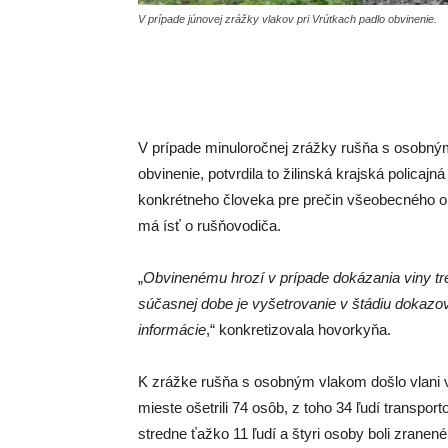
V prípade júnovej zrážky vlakov pri Vrútkach padlo obvinenie.
V prípade minuloročnej zrážky rušňa s osobným
obvinenie, potvrdila to žilinská krajská policaj
konkrétneho človeka pre prečin všeobecného ohr
má ísť o rušňovodiča.
„
Obvinenému hrozí v prípade dokázania viny tre
súčasnej dobe je vyšetrovanie v štádiu dokazov
informácie
,“ konkretizovala hovorkyňa.
K zrážke rušňa s osobným vlakom došlo vlani v 
mieste ošetrili 74 osôb, z toho 34 ľudí transpor
stredne ťažko 11 ľudí a štyri osoby boli zranen