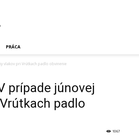
PRÁCA
ky vlakov pri Vrútkach padlo obvinenie
 prípade júnovej
i Vrútkach padlo
1067