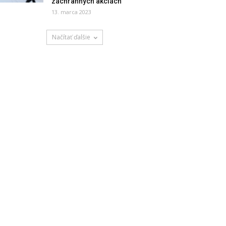
záchranných akciách
13. marca 2023
Načítať ďalšie