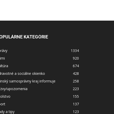
OPULÁRNE KATEGÓRIE
právy
1334
imi
920
ltúra
674
ravotné a sociálne okienko
428
linský samosprávny kraj informuje
258
ýzvy/upozornenia
223
olstvo
155
ort
137
dy a tipy
123