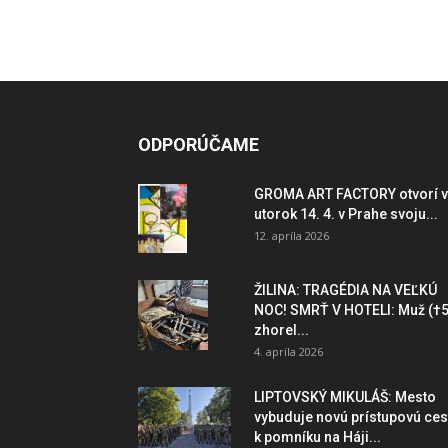
ODPORÚČAME
GROMA ART FACTORY otvorí v
utorok 14. 4. v Prahe svoju...
12. apríla 2026
ŽILINA: TRAGÉDIA NA VEĽKÚ
NOC! SMRŤ V HOTELI: Muž (†5
zhorel...
4. apríla 2026
LIPTOVSKÝ MIKULÁŠ: Mesto
vybuduje novú prístupovú ces
k pomníku na Háji...