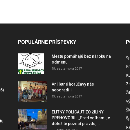
POPULÁRNE PRÍSPEVKY
P
Mestu pomáhajú bez nároku na
S
odmenu
Kr
19. septembra 2017
Ku
Zd
Ani letné horúčavy nás
6)
neodradili
Ži
19. septembra 2017
V
Šk
ELITNÝ POLICAJT ZO ŽILINY
PREHOVORIL: „Pred voľbami je
Šp
tu
dôležité poznať pravdu,...
Ra
25. februára 2020