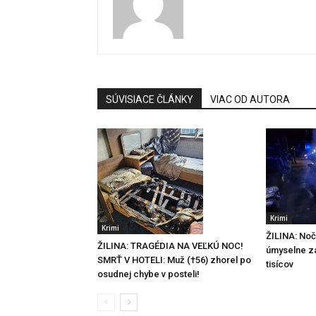
SÚVISIACE ČLÁNKY
VIAC OD AUTORA
Krimi
Krimi
ŽILINA: Noč
ŽILINA: TRAGÉDIA NA VEĽKÚ NOC!
úmyselne za
SMRŤ V HOTELI: Muž (†56) zhorel po
tisícov
osudnej chybe v posteli!