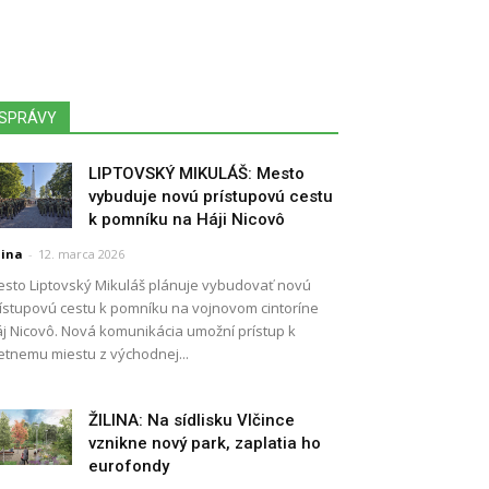
SPRÁVY
LIPTOVSKÝ MIKULÁŠ: Mesto
vybuduje novú prístupovú cestu
k pomníku na Háji Nicovô
lina
-
12. marca 2026
sto Liptovský Mikuláš plánuje vybudovať novú
ístupovú cestu k pomníku na vojnovom cintoríne
j Nicovô. Nová komunikácia umožní prístup k
etnemu miestu z východnej...
ŽILINA: Na sídlisku Vlčince
vznikne nový park, zaplatia ho
eurofondy