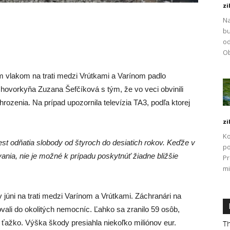
zi
Na
bu
od
Ob
 vlakom na trati medzi Vrútkami a Varínom padlo
ná hovorkyňa Zuzana Šefčíková s tým, že vo veci obvinili
ozenia. Na prípad upozornila televízia TA3, podľa ktorej
zi
Ko
st odňatia slobody od štyroch do desiatich rokov. Keďže v
po
ania, nie je možné k prípadu poskytnúť žiadne bližšie
P
mi
júni na trati medzi Varínom a Vrútkami. Záchranári na
tovali do okolitých nemocníc. Ľahko sa zranilo 59 osôb,
é ťažko. Výška škody presiahla niekoľko miliónov eur.
Th