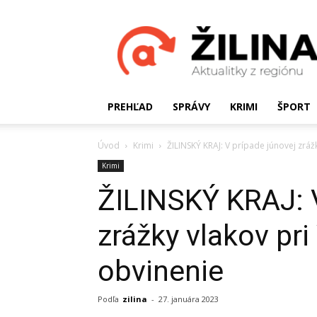
Žilinské
Aktualitky
PREHĽAD
SPRÁVY
KRIMI
ŠPORT
Úvod
Krimi
ŽILINSKÝ KRAJ: V prípade júnovej zráž
Krimi
ŽILINSKÝ KRAJ: V
zrážky vlakov pr
obvinenie
Podľa
zilina
-
27. januára 2023