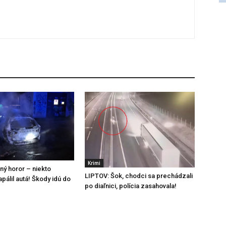
Krimi
ný horor – niekto
LIPTOV: Šok, chodci sa prechádzali
pálil autá! Škody idú do
po diaľnici, polícia zasahovala!