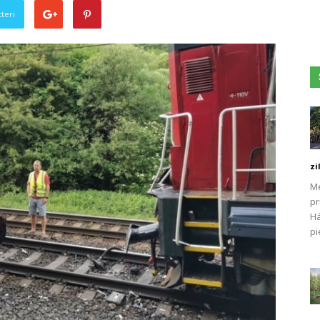
teri
zi
Me
pr
Há
pi