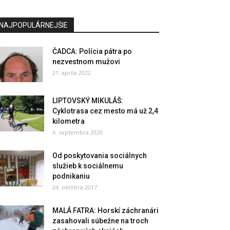
NAJPOPULÁRNEJŠIE
ČADCA: Polícia pátra po
nezvestnom mužovi
21. apríla 2022
LIPTOVSKÝ MIKULÁŠ:
Cyklotrasa cez mesto má už 2,4
kilometra
6. septembra 2020
Od poskytovania sociálnych
služieb k sociálnemu
podnikaniu
24. októbra 2017
MALÁ FATRA: Horskí záchranári
zasahovali súbežne na troch