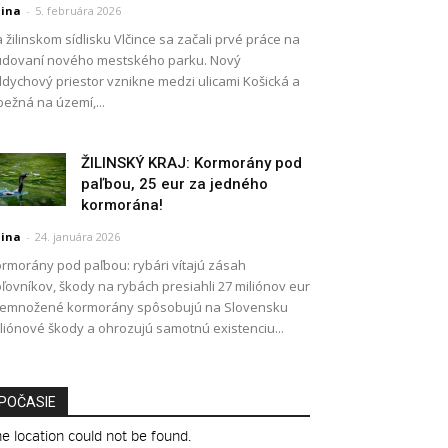
lina
-
5. februára 2026
 žilinskom sídlisku Vlčince sa začali prvé práce na
dovaní nového mestského parku. Nový
dychový priestor vznikne medzi ulicami Košická a
ežná na území,...
ŽILINSKÝ KRAJ: Kormorány pod
paľbou, 25 eur za jedného
kormorána!
lina
-
24. januára 2026
rmorány pod paľbou: rybári vítajú zásah
ľovníkov, škody na rybách presiahli 27 miliónov eur
remnožené kormorány spôsobujú na Slovensku
liónové škody a ohrozujú samotnú existenciu...
POČASIE
e location could not be found.