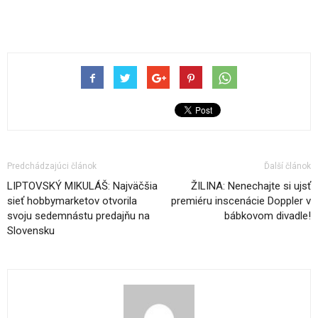
Predchádzajúci článok
Ďalší článok
LIPTOVSKÝ MIKULÁŠ: Najväčšia
ŽILINA: Nenechajte si ujsť
sieť hobbymarketov otvorila
premiéru inscenácie Doppler v
svoju sedemnástu predajňu na
bábkovom divadle!
Slovensku