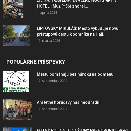
ŽILINA: TRAGÉDIA NA VEĽKÚ NOC! SMRŤ V
HOTELI: Muž (†56) zhorel...
4. apríla 2026
LIPTOVSKÝ MIKULÁŠ: Mesto vybuduje novú
prístupovú cestu k pomníku na Háji...
12. marca 2026
POPULÁRNE PRÍSPEVKY
Mestu pomáhajú bez nároku na odmenu
19. septembra 2017
Ani letné horúčavy nás neodradili
19. septembra 2017
ELITNÝ POLICAJT ZO ŽILINY PREHOVORIL: „Pred