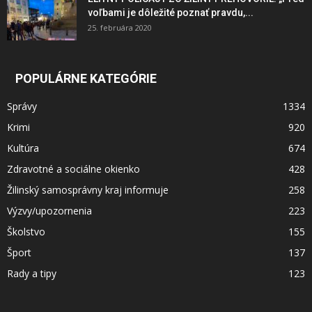
voľbami je dôležité poznať pravdu,...
25. februára 2020
POPULÁRNE KATEGÓRIE
Správy
1334
Krimi
920
Kultúra
674
Zdravotné a sociálne okienko
428
Žilinský samosprávny kraj informuje
258
Výzvy/upozornenia
223
Školstvo
155
Šport
137
Rady a tipy
123