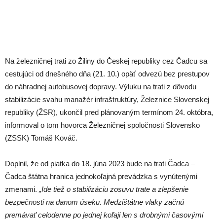
Na železničnej trati zo Žiliny do Českej republiky cez Čadcu sa
cestujúci od dnešného dňa (21. 10.) opäť odvezú bez prestupov
do náhradnej autobusovej dopravy. Výluku na trati z dôvodu
stabilizácie svahu manažér infraštruktúry, Železnice Slovenskej
republiky (ŽSR), ukončil pred plánovaným termínom 24. októbra,
informoval o tom hovorca Železničnej spoločnosti Slovensko
(ZSSK) Tomáš Kováč.
Doplnil, že od piatka do 18. júna 2023 bude na trati Čadca –
Čadca štátna hranica jednokoľajná prevádzka s vynútenými
zmenami.
„Ide tiež o stabilizáciu zosuvu trate a zlepšenie
bezpečnosti na danom úseku. Medzištátne vlaky začnú
premávať celodenne po jednej koľaji len s drobnými časovými