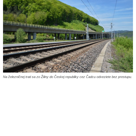
Na železničnej trati sa zo Žiliny do Českej republiky cez Čadcu odveziete bez prestupu.