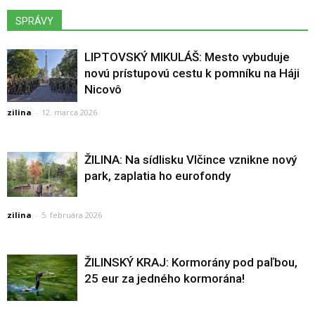
SPRÁVY
LIPTOVSKÝ MIKULÁŠ: Mesto vybuduje
novú prístupovú cestu k pomníku na Háji
Nicovô
zilina
-
12. marca 2026
ŽILINA: Na sídlisku Vlčince vznikne nový
park, zaplatia ho eurofondy
zilina
-
5. februára 2026
ŽILINSKÝ KRAJ: Kormorány pod paľbou,
25 eur za jedného kormorána!