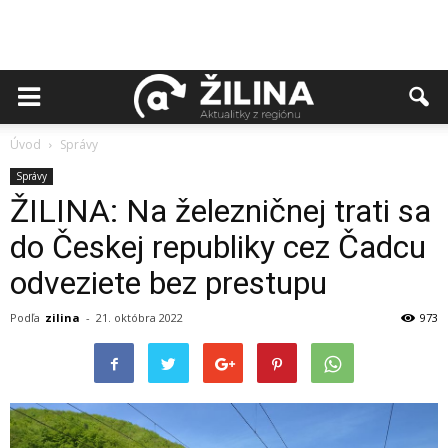
Úvod
Správy
Správy
ŽILINA: Na železničnej trati sa
do Českej republiky cez Čadcu
odveziete bez prestupu
Podľa
zilina
-
21. októbra 2022
973