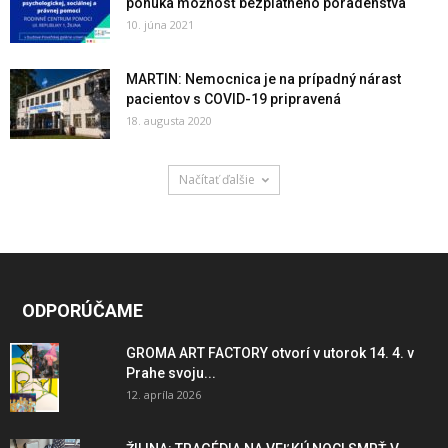
ponúka možnosť bezplatného poradenstva
10. júna 2021
MARTIN: Nemocnica je na prípadný nárast
pacientov s COVID-19 pripravená
18. augusta 2020
Načítať ďalšie
ODPORÚČAME
GROMA ART FACTORY otvorí v utorok 14. 4. v
Prahe svoju...
12. apríla 2026