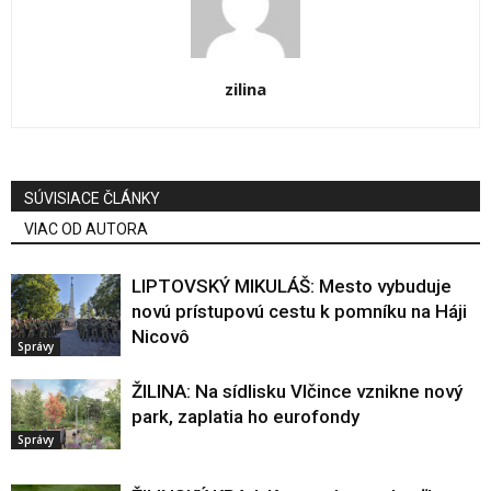
zilina
SÚVISIACE ČLÁNKY
VIAC OD AUTORA
LIPTOVSKÝ MIKULÁŠ: Mesto vybuduje
novú prístupovú cestu k pomníku na Háji
Nicovô
Správy
ŽILINA: Na sídlisku Vlčince vznikne nový
park, zaplatia ho eurofondy
Správy