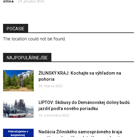
zilina
-
24. januára 2026
POČASIE
The location could not be found.
NAJPOPULÁRNEJŠIE
ŽILINSKÝ KRAJ: Kochajte sa výhľadom na
pohoria
26. marca 2022
LIPTOV: Skibusy do Demänovskej doliny budú
jazdiť podľa nového poriadku
16. novembra 2022
Nadácia Žilinského samosprávneho kraja