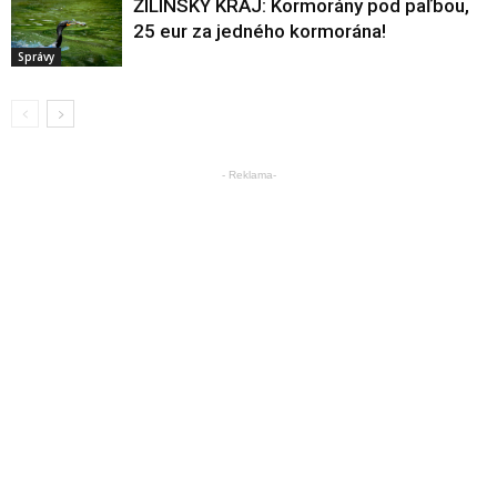
ŽILINSKÝ KRAJ: Kormorány pod paľbou,
25 eur za jedného kormorána!
Správy
- Reklama-