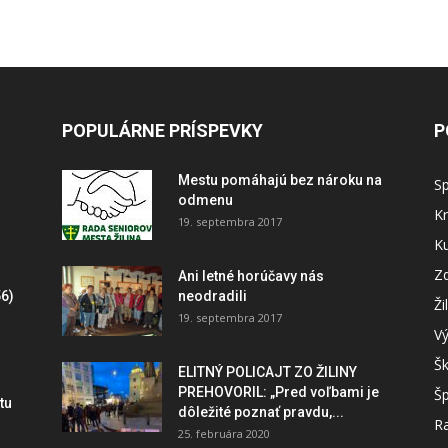
POPULÁRNE PRÍSPEVKY
P
Mestu pomáhajú bez nároku na
S
odmenu
Kr
19. septembra 2017
Ku
Zd
Ani letné horúčavy nás
6)
neodradili
Ži
19. septembra 2017
V
Šk
ELITNÝ POLICAJT ZO ŽILINY
PREHOVORIL: „Pred voľbami je
Šp
tu
dôležité poznať pravdu,...
Ra
25. februára 2020