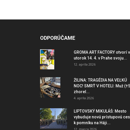
ODPORÚČAME
GROMA ART FACTORY otvorí v
utorok 14. 4. v Prahe svoju...
12. apríla 2026
ŽILINA: TRAGÉDIA NA VEĽKÚ
NOC! SMRŤ V HOTELI: Muž (†5
zhorel...
4. apríla 2026
LIPTOVSKÝ MIKULÁŠ: Mesto
vybuduje novú prístupovú ces
k pomníku na Háji...
12. marca 2026