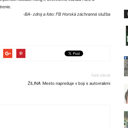
renie.
-BA- zdroj a foto: FB Horská záchranná služba
Ďalší článok
ŽILINA: Mesto napreduje v boji s autovrakmi