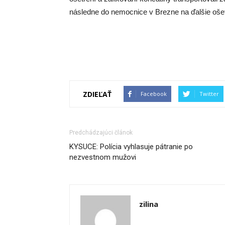
následne do nemocnice v Brezne na ďalšie ošet
ZDIEĽAŤ
Facebook
Twitter
Predchádzajúci článok
KYSUCE: Polícia vyhlasuje pátranie po
nezvestnom mužovi
zilina