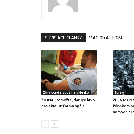
SÚVISIACE ČLÁNKY
VIAC OD AUTORA
Zdravotné a sociálne okienko
Správy
ŽILINA: Pomôžte, darujte krv v
ŽILINA: Otr
projekte Uniforma spája
žilinskom ba
nemocnici p