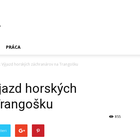
PRÁCA
: Výjazd horských záchranárov na Trangošku
jazd horských
Trangošku
855
teri