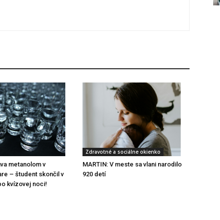
Zdravotné a sociálne okienko
ava metanolom v
MARTIN: V meste sa vlani narodilo
re – študent skončil v
920 detí
o kvízovej noci!