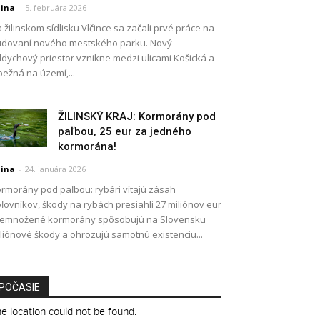
lina
-
5. februára 2026
 žilinskom sídlisku Vlčince sa začali prvé práce na
dovaní nového mestského parku. Nový
dychový priestor vznikne medzi ulicami Košická a
ežná na území,...
ŽILINSKÝ KRAJ: Kormorány pod
paľbou, 25 eur za jedného
kormorána!
lina
-
24. januára 2026
rmorány pod paľbou: rybári vítajú zásah
ľovníkov, škody na rybách presiahli 27 miliónov eur
remnožené kormorány spôsobujú na Slovensku
liónové škody a ohrozujú samotnú existenciu...
POČASIE
e location could not be found.