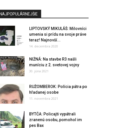
NAJPOPULÁRNEJŠIE
LIPTOVSKÝ MIKULÁŠ: Milovníci
umenia si prídu na svoje práve
teraz! Najnovší...
14. decembra 2020
NIŽNÁ: Na stavbe R3 našli
muníciu z 2. svetovej vojny
30. júna 2021
RUŽOMBEROK: Polícia pátra po
hľadanej osobe
11. novembra 2021
BYTČA: Policajti vypátrali
zranenú osobu, pomohol im
pes Bax