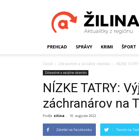
Žilinské
Aktualitky
PREHĽAD
SPRÁVY
KRIMI
ŠPORT
Úvod
Zdravotné a sociálne okienko
NÍZKE TATRY
Zdravotné a sociálne okienko
NÍZKE TATRY: Vý
záchranárov na 
Podľa
zilina
-
10. augusta 2022
Zdieľať na Facebooku
Tweet na Twit