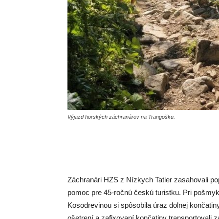
Výjazd horských záchranárov na Trangošku.
Záchranári HZS z Nízkych Tatier zasahovali pop
pomoc pre 45-ročnú českú turistku. Pri pošmyk
Kosodrevinou si spôsobila úraz dolnej končatin
ošetrení a zafixovaní končatiny transportovali