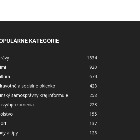
OPULÁRNE KATEGÓRIE
právy
1334
imi
920
ltúra
674
ravotné a sociálne okienko
428
linský samosprávny kraj informuje
258
ýzvy/upozornenia
223
olstvo
155
ort
137
dy a tipy
123