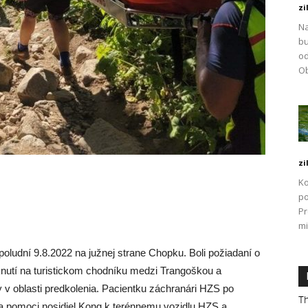
zi
Na
bu
od
Ob
zi
Ko
po
P
mi
oludní 9.8.2022 na južnej strane Chopku. Boli požiadaní o
nutí na turistickom chodníku medzi Trangoškou a
y v oblasti predkolenia. Pacientku záchranári HZS po
Th
 za pomoci nosidiel Kong k terénnemu vozidlu HZS a