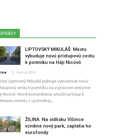
SPRÁVY
LIPTOVSKÝ MIKULÁŠ: Mesto
vybuduje novú prístupovú cestu
k pomníku na Háji Nicovô
lina
-
12. marca 2026
sto Liptovský Mikuláš plánuje vybudovať novú
ístupovú cestu k pomníku na vojnovom cintoríne
j Nicovô. Nová komunikácia umožní prístup k
etnemu miestu z východnej...
ŽILINA: Na sídlisku Vlčince
vznikne nový park, zaplatia ho
eurofondy