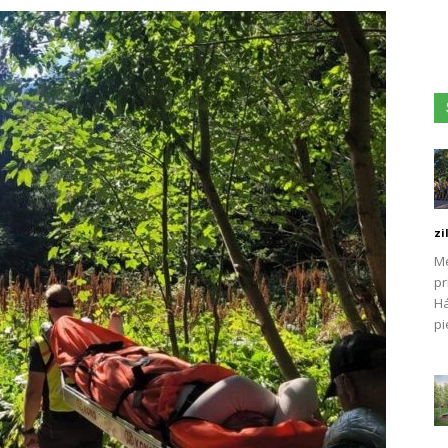
zi
Me
pr
Há
pi