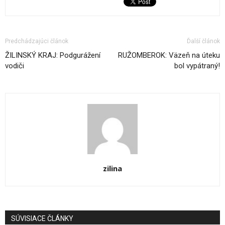
Predchádzajúci článok
Ďalší článok
ŽILINSKÝ KRAJ: Podgurážení
RUŽOMBEROK: Väzeň na úteku
vodiči
bol vypátraný!
zilina
SÚVISIACE ČLÁNKY