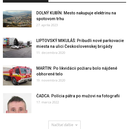
DOLNÝ KUBÍN: Mesto nakupuje elektrinu na
spotovom trhu
27. apríla 2023
LIPTOVSKÝ MIKULÁŠ: Pribudli nové parkovacie
miesta na ulici Československej brigády
11. decembra 2020
MARTIN: Po likvidácii požiaru bolo nájdené
obhorené telo
19. novembra 2020
ČADCA: Polícia pátra po mužovi na fotografii
17. marca 2022
Načítať ďalšie