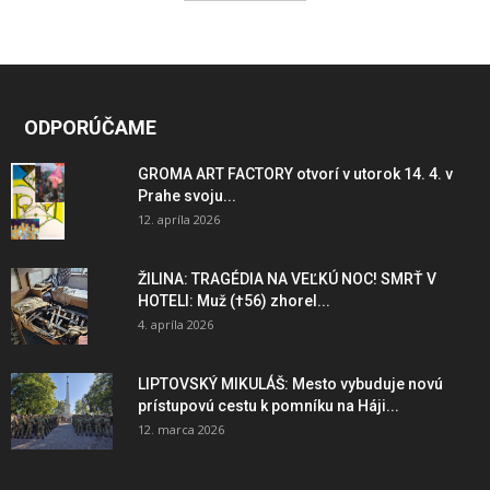
ODPORÚČAME
GROMA ART FACTORY otvorí v utorok 14. 4. v
Prahe svoju...
12. apríla 2026
ŽILINA: TRAGÉDIA NA VEĽKÚ NOC! SMRŤ V
HOTELI: Muž (†56) zhorel...
4. apríla 2026
LIPTOVSKÝ MIKULÁŠ: Mesto vybuduje novú
prístupovú cestu k pomníku na Háji...
12. marca 2026