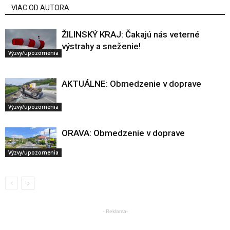
VIAC OD AUTORA
ŽILINSKÝ KRAJ: Čakajú nás veterné
výstrahy a sneženie!
Výzvy/upozornenia
AKTUÁLNE: Obmedzenie v doprave
Výzvy/upozornenia
ORAVA: Obmedzenie v doprave
Výzvy/upozornenia
- Reklama-