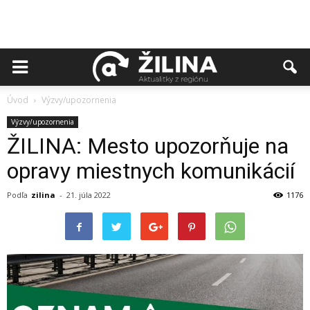
Úvod
Výzvy/upozornenia
Výzvy/upozornenia
ŽILINA: Mesto upozorňuje na
opravy miestnych komunikácií
Podľa
zilina
-
21. júla 2022
1176