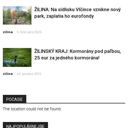
ŽILINA: Na sídlisku Vlčince vznikne nový
park, zaplatia ho eurofondy
zilina
-
5. februára 2026
ŽILINSKÝ KRAJ: Kormorány pod paľbou,
25 eur za jedného kormorána!
zilina
-
24. januára 2026
POČASIE
The location could not be found.
NAJPOPULÁRNEJŠIE