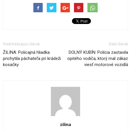
Predchádzajúci článok
Ďalší článok
ŽILINA: Policajná hliadka
DOLNÝ KUBÍN: Polícia zastavila
prichytila páchateľa pri krádeži
opitého vodiča, ktorý mal zákaz
kosačky
viesť motorové vozidlá
zilina