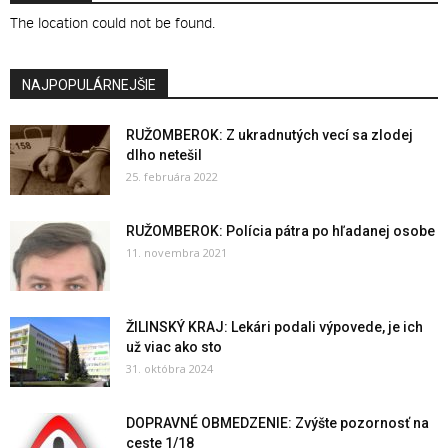
The location could not be found.
NAJPOPULÁRNEJŠIE
RUŽOMBEROK: Z ukradnutých vecí sa zlodej
dlho netešil
25. februára 2022
RUŽOMBEROK: Polícia pátra po hľadanej osobe
11. novembra 2021
ŽILINSKÝ KRAJ: Lekári podali výpovede, je ich
už viac ako sto
31. októbra 2024
DOPRAVNÉ OBMEDZENIE: Zvýšte pozornosť na
ceste 1/18