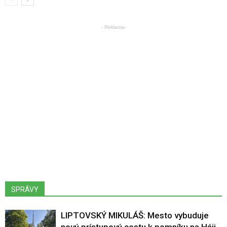
- Reklama-
SPRÁVY
LIPTOVSKÝ MIKULÁŠ: Mesto vybuduje
novú prístupovú cestu k pomníku na Háji