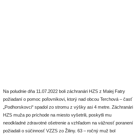
Na poludnie dňa 11.07.2022 boli záchranári HZS z Malej Fatry
požiadaní o pomoc poľovníkovi, ktorý nad obcou Terchová – časť
„Podhorskovci“ spadol zo stromu z výšky asi 4 metre. Záchranári
HZS muža po príchode na miesto vyšetrili, poskytli mu
neodkladné zdravotné ošetrenie a vzhľadom na vážnosť poranení
požiadali o súčinnosť VZZS zo Žiliny. 63 – ročný muž bol