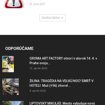
29. júna 2021
Načítať ďalšie
ODPORÚČAME
GROMA ART FACTORY otvorí v utorok 14. 4. v
Prahe svoju...
12. apríla 2026
ŽILINA: TRAGÉDIA NA VEĽKÚ NOC! SMRŤ V
HOTELI: Muž (†56) zhorel...
4. apríla 2026
LIPTOVSKÝ MIKULÁŠ: Mesto vybuduje novú