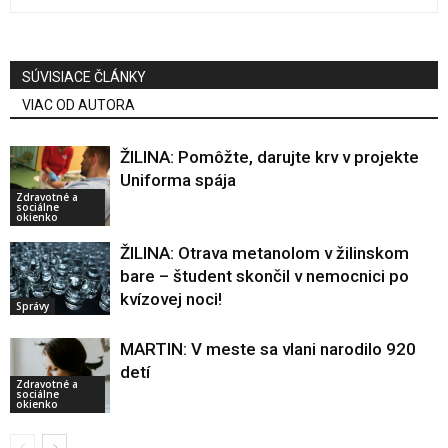
SÚVISIACE ČLÁNKY
VIAC OD AUTORA
ŽILINA: Pomôžte, darujte krv v projekte
Uniforma spája
Zdravotné a
sociálne
okienko
ŽILINA: Otrava metanolom v žilinskom
bare – študent skončil v nemocnici po
kvízovej noci!
Správy
MARTIN: V meste sa vlani narodilo 920
detí
Zdravotné a
sociálne
okienko