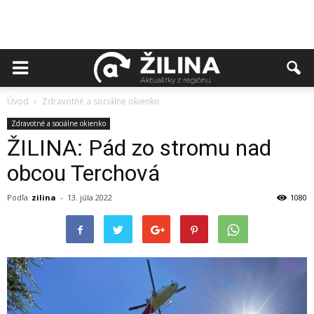
Úvod
Zdravotné a sociálne okienko
Zdravotné a sociálne okienko
ŽILINA: Pád zo stromu nad
obcou Terchová
Podľa
zilina
-
13. júla 2022
1080