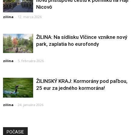
Nicovô
zilina
-
12. marca 2026
ŽILINA: Na sídlisku Vlčince vznikne nový
park, zaplatia ho eurofondy
zilina
-
5. februára 2026
ŽILINSKÝ KRAJ: Kormorány pod paľbou,
25 eur za jedného kormorána!
zilina
-
24. januára 2026
POČASIE