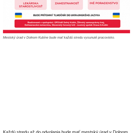
Mestský úrad v Dolnom Kubíne bude mať každú stredu vysunuté pracovisko.
Každú stredu až do odvolania bude mať mestský úrad v Dolnom