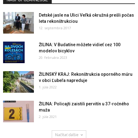
Detské jasle na Ulici Veľká okružná prešli počas
leta rekonštrukciou
12. septembra 2017
ŽILINA: V Budatíne môžete vidieť cez 100
modelov bicyklov
20. februára 2023
ŽILINSKÝ KRAJ: Rekonštrukcia oporného múru
v obci Ľubeľa napreduje
1. júla 2022
ŽILINA: Policajti zaistili pervitín u 37-ročného
muža
2. júla 2021
Načítať ďalšie