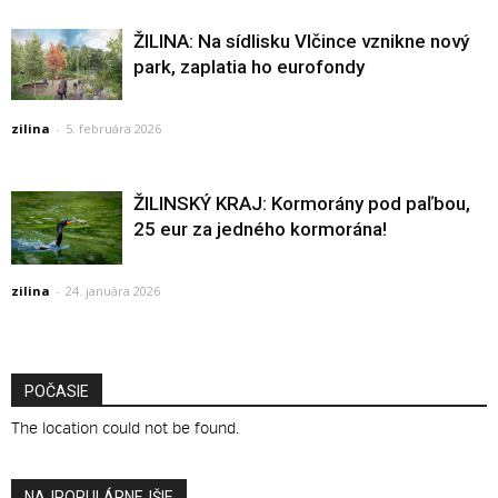
ŽILINA: Na sídlisku Vlčince vznikne nový
park, zaplatia ho eurofondy
zilina
-
5. februára 2026
ŽILINSKÝ KRAJ: Kormorány pod paľbou,
25 eur za jedného kormorána!
zilina
-
24. januára 2026
POČASIE
The location could not be found.
NAJPOPULÁRNEJŠIE