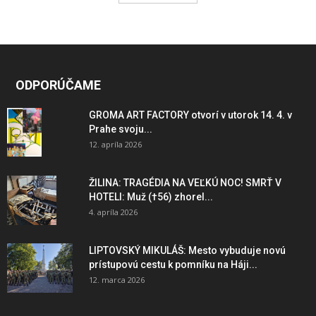
ODPORÚČAME
GROMA ART FACTORY otvorí v utorok 14. 4. v
Prahe svoju...
12. apríla 2026
ŽILINA: TRAGÉDIA NA VEĽKÚ NOC! SMRŤ V
HOTELI: Muž (†56) zhorel...
4. apríla 2026
LIPTOVSKÝ MIKULÁŠ: Mesto vybuduje novú
prístupovú cestu k pomníku na Háji...
12. marca 2026