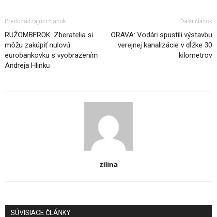
Predchádzajúci článok
Ďalší článok
RUŽOMBEROK: Zberatelia si
ORAVA: Vodári spustili výstavbu
môžu zakúpiť nulovú
verejnej kanalizácie v dĺžke 30
eurobankovku s vyobrazením
kilometrov
Andreja Hlinku
zilina
SÚVISIACE ČLÁNKY