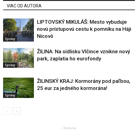
VIAC OD AUTORA
LIPTOVSKÝ MIKULÁŠ: Mesto vybuduje
novú prístupovú cestu k pomníku na Háji
Nicovô
Správy
ŽILINA: Na sídlisku Vlčince vznikne nový
park, zaplatia ho eurofondy
Správy
ŽILINSKÝ KRAJ: Kormorány pod paľbou,
25 eur za jedného kormorána!
Správy
- Reklama-