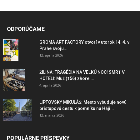
ODPORÚČAME
GROMA ART FACTORY otvorí v utorok 14. 4. v
Prahe svoju...
12. apríla 2026
ŽILINA: TRAGÉDIA NA VEĽKÚ NOC! SMRŤ V
HOTELI: Muž (†56) zhorel...
4. apríla 2026
LIPTOVSKÝ MIKULÁŠ: Mesto vybuduje novú
prístupovú cestu k pomníku na Háji...
12. marca 2026
POPULÁRNE PRÍSPEVKY