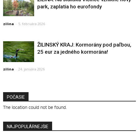
park, zaplatia ho eurofondy
zilina
-
5. februára 2026
ŽILINSKÝ KRAJ: Kormorány pod paľbou,
25 eur za jedného kormorána!
zilina
-
24. januára 2026
POČASIE
The location could not be found.
NAJPOPULÁRNEJŠIE