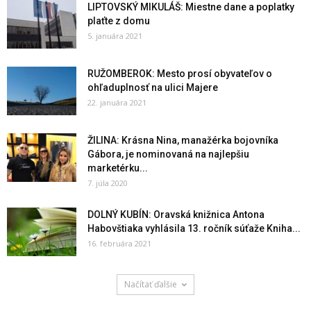
LIPTOVSKÝ MIKULÁŠ: Miestne dane a poplatky
plaťte z domu
5. januára 2021
RUŽOMBEROK: Mesto prosí obyvateľov o
ohľaduplnosť na ulici Majere
22. januára 2021
ŽILINA: Krásna Nina, manažérka bojovníka
Gábora, je nominovaná na najlepšiu
marketérku...
7. júla 2020
DOLNÝ KUBÍN: Oravská knižnica Antona
Habovštiaka vyhlásila 13. ročník súťaže Kniha...
16. februára 2021
Načítať ďalšie