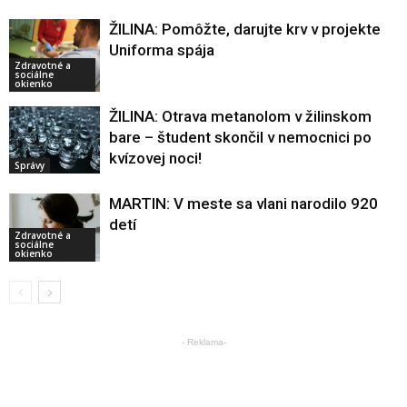
ŽILINA: Pomôžte, darujte krv v projekte
Uniforma spája
Zdravotné a
sociálne
okienko
ŽILINA: Otrava metanolom v žilinskom
bare – študent skončil v nemocnici po
kvízovej noci!
Správy
MARTIN: V meste sa vlani narodilo 920
detí
Zdravotné a
sociálne
okienko
- Reklama-