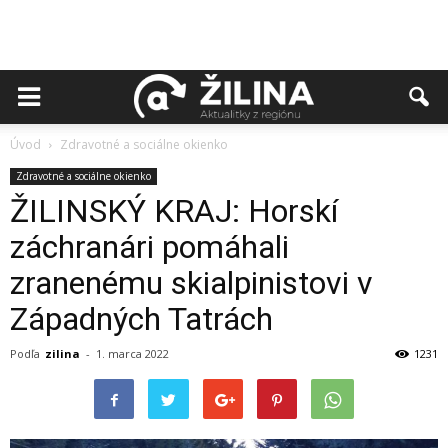
Úvod
Zdravotné a sociálne okienko
Zdravotné a sociálne okienko
ŽILINSKÝ KRAJ: Horskí
záchranári pomáhali
zranenému skialpinistovi v
Západných Tatrách
Podľa
zilina
-
1. marca 2022
1231