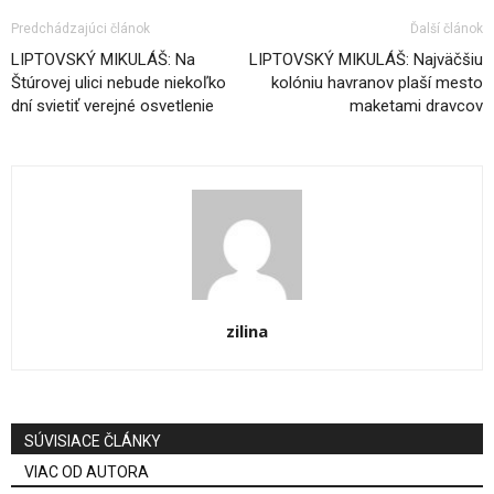
Predchádzajúci článok
Ďalší článok
LIPTOVSKÝ MIKULÁŠ: Na
LIPTOVSKÝ MIKULÁŠ: Najväčšiu
Štúrovej ulici nebude niekoľko
kolóniu havranov plaší mesto
dní svietiť verejné osvetlenie
maketami dravcov
zilina
SÚVISIACE ČLÁNKY
VIAC OD AUTORA