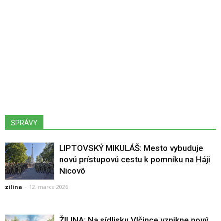
SPRÁVY
LIPTOVSKÝ MIKULÁŠ: Mesto vybuduje
novú prístupovú cestu k pomníku na Háji
Nicovô
zilina
-
12. marca 2026
ŽILINA: Na sídlisku Vlčince vznikne nový