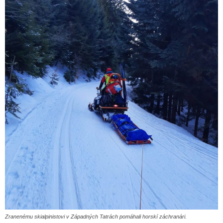
Zranenému skialpinistovi v Západných Tatrách pomáhali horskí záchranári.