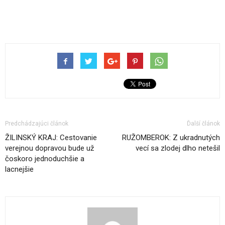
Predchádzajúci článok
Ďalší článok
ŽILINSKÝ KRAJ: Cestovanie
RUŽOMBEROK: Z ukradnutých
verejnou dopravou bude už
vecí sa zlodej dlho netešil
čoskoro jednoduchšie a
lacnejšie