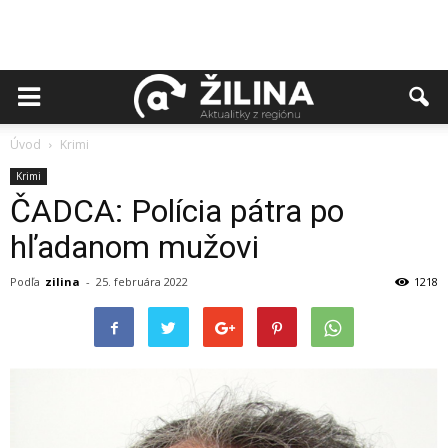
Úvod
Krimi
Krimi
ČADCA: Polícia pátra po
hľadanom mužovi
Podľa
zilina
-
25. februára 2022
1218