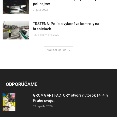
policajtov
7. júla 2022
TRSTENÁ: Polícia vykonáva kontroly na
hraniciach
13. decembra 2020
Načítať ďalšie
ODPORÚČAME
GROMA ART FACTORY otvorí v utorok 14. 4. v
Prahe svoju...
12. apríla 2026