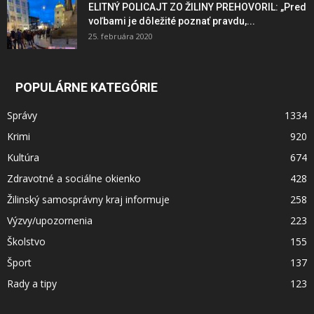
ELITNÝ POLICAJT ZO ŽILINY PREHOVORIL: „Pred
voľbami je dôležité poznať pravdu,...
25. februára 2020
POPULÁRNE KATEGÓRIE
Správy
1334
Krimi
920
Kultúra
674
Zdravotné a sociálne okienko
428
Žilinský samosprávny kraj informuje
258
Výzvy/upozornenia
223
Školstvo
155
Šport
137
Rady a tipy
123