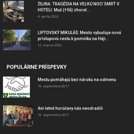
ŽILINA: TRAGÉDIA NA VEĽKÚ NOC! SMRŤ V
HOTELI: Muž (†56) zhorel...
4. apríla 2026
LIPTOVSKÝ MIKULÁŠ: Mesto vybuduje novú
prístupovú cestu k pomníku na Háji...
12. marca 2026
POPULÁRNE PRÍSPEVKY
Mestu pomáhajú bez nároku na odmenu
19. septembra 2017
Ani letné horúčavy nás neodradili
19. septembra 2017