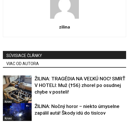
zilina
SÚVISIACE ČLÁNKY
VIAC OD AUTORA
ŽILINA: TRAGÉDIA NA VEĽKÚ NOC! SMRŤ
V HOTELI: Muž (†56) zhorel po osudnej
chybe v posteli!
Krimi
ŽILINA: Nočný horor – niekto úmyselne
zapálil autá! Škody idú do tisícov
Krimi