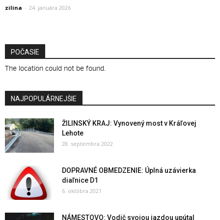
zilina
-
24. januára 2026
POČASIE
The location could not be found.
NAJPOPULÁRNEJŠIE
ŽILINSKÝ KRAJ: Vynovený most v Kráľovej
Lehote
28. septembra 2022
DOPRAVNÉ OBMEDZENIE: Úplná uzávierka
diaľnice D1
6. októbra 2021
NÁMESTOVO: Vodič svojou jazdou upútal