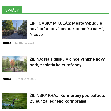
SPRÁVY
LIPTOVSKÝ MIKULÁŠ: Mesto vybuduje
novú prístupovú cestu k pomníku na Háji
Nicovô
zilina
-
12. marca 2026
ŽILINA: Na sídlisku Vlčince vznikne nový
park, zaplatia ho eurofondy
zilina
-
5. februára 2026
ŽILINSKÝ KRAJ: Kormorány pod paľbou,
25 eur za jedného kormorána!