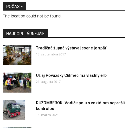
POČASIE
The location could not be found.
NAJPOPULÁRNEJŠIE
Tradičná župná výstava jesene je späť
13. septembra 2017
Už aj Považský Chlmec má vlastný erb
21. augusta 2017
RUŽOMBEROK: Vodič spolu s vozidlom neprešli
kontrolou
13. marca 2023