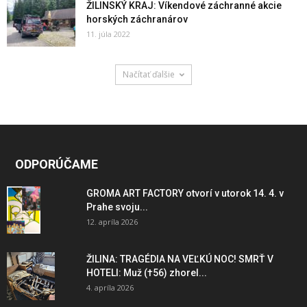
ŽILINSKÝ KRAJ: Víkendové záchranné akcie
horských záchranárov
11. júla 2022
Načítať ďalšie
ODPORÚČAME
GROMA ART FACTORY otvorí v utorok 14. 4. v
Prahe svoju...
12. apríla 2026
ŽILINA: TRAGÉDIA NA VEĽKÚ NOC! SMRŤ V
HOTELI: Muž (†56) zhorel...
4. apríla 2026