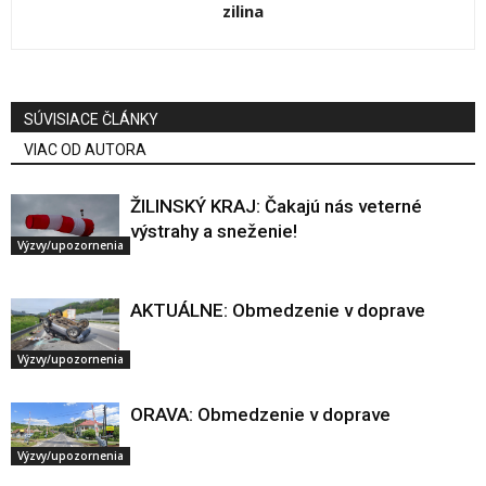
zilina
SÚVISIACE ČLÁNKY
VIAC OD AUTORA
ŽILINSKÝ KRAJ: Čakajú nás veterné
výstrahy a sneženie!
Výzvy/upozornenia
AKTUÁLNE: Obmedzenie v doprave
Výzvy/upozornenia
ORAVA: Obmedzenie v doprave
Výzvy/upozornenia