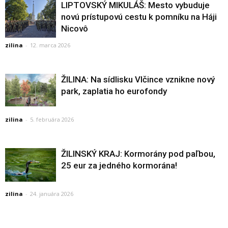
LIPTOVSKÝ MIKULÁŠ: Mesto vybuduje
novú prístupovú cestu k pomníku na Háji
Nicovô
zilina
-
12. marca 2026
ŽILINA: Na sídlisku Vlčince vznikne nový
park, zaplatia ho eurofondy
zilina
-
5. februára 2026
ŽILINSKÝ KRAJ: Kormorány pod paľbou,
25 eur za jedného kormorána!
zilina
-
24. januára 2026