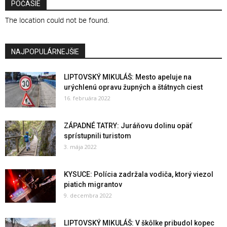
POČASIE
The location could not be found.
NAJPOPULÁRNEJŠIE
LIPTOVSKÝ MIKULÁŠ: Mesto apeluje na
urýchlenú opravu župných a štátnych ciest
16. februára 2022
ZÁPADNÉ TATRY: Juráňovu dolinu opäť
sprístupnili turistom
3. mája 2022
KYSUCE: Polícia zadržala vodiča, ktorý viezol
piatich migrantov
9. decembra 2022
LIPTOVSKÝ MIKULÁŠ: V škôlke pribudol kopec