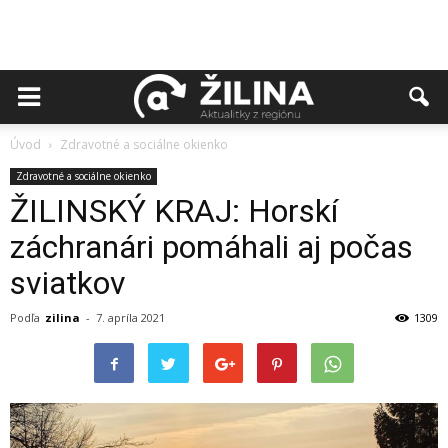
Úvod
Zdravotné a sociálne okienko
Zdravotné a sociálne okienko
ŽILINSKÝ KRAJ: Horskí
záchranári pomáhali aj počas
sviatkov
Podľa
zilina
-
7. apríla 2021
1309