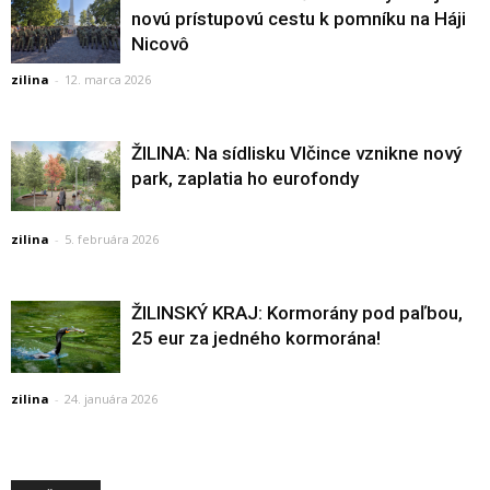
novú prístupovú cestu k pomníku na Háji
Nicovô
zilina
-
12. marca 2026
ŽILINA: Na sídlisku Vlčince vznikne nový
park, zaplatia ho eurofondy
zilina
-
5. februára 2026
ŽILINSKÝ KRAJ: Kormorány pod paľbou,
25 eur za jedného kormorána!
zilina
-
24. januára 2026