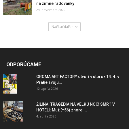
na zimné radovánky
24. novembra 2020
Načítať ďalšie
ODPORÚČAME
GROMA ART FACTORY otvorí v utorok 14. 4. v
Prahe svoju...
12. apríla 2026
ŽILINA: TRAGÉDIA NA VEĽKÚ NOC! SMRŤ V
HOTELI: Muž (†56) zhorel...
4. apríla 2026