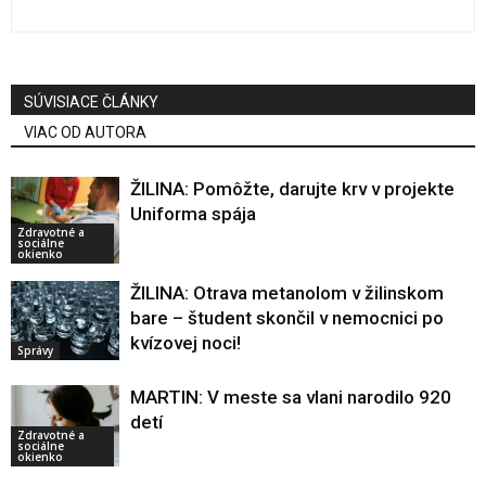
SÚVISIACE ČLÁNKY
VIAC OD AUTORA
ŽILINA: Pomôžte, darujte krv v projekte
Uniforma spája
Zdravotné a
sociálne
okienko
ŽILINA: Otrava metanolom v žilinskom
bare – študent skončil v nemocnici po
kvízovej noci!
Správy
MARTIN: V meste sa vlani narodilo 920
detí
Zdravotné a
sociálne
okienko