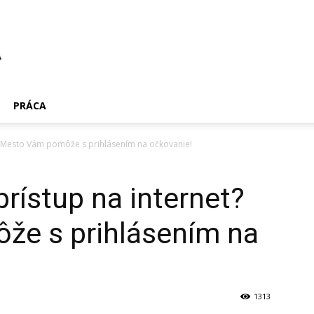
PRÁCA
? Mesto Vám pomôže s prihlásením na očkovanie!
rístup na internet?
e s prihlásením na
1313