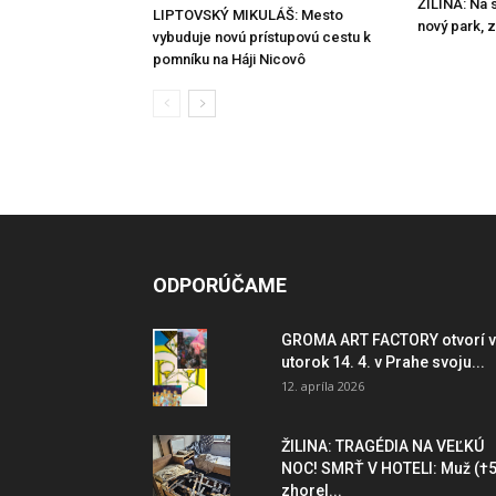
ŽILINA: Na s
LIPTOVSKÝ MIKULÁŠ: Mesto
nový park, 
vybuduje novú prístupovú cestu k
pomníku na Háji Nicovô
ODPORÚČAME
GROMA ART FACTORY otvorí v
utorok 14. 4. v Prahe svoju...
12. apríla 2026
ŽILINA: TRAGÉDIA NA VEĽKÚ
NOC! SMRŤ V HOTELI: Muž (†5
zhorel...