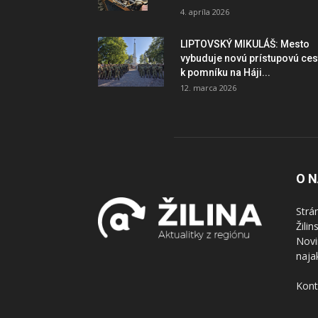
4. apríla 2026
LIPTOVSKÝ MIKULÁŠ: Mesto
vybuduje novú prístupovú ces
k pomníku na Háji...
12. marca 2026
O 
Strá
Žili
Novi
naja
Kont