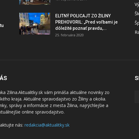
V
Šk
ELITNÝ POLICAJT ZO ŽILINY
PREHOVORIL: „Pred voľbami je
Šp
tu
dôležité poznať pravdu,...
Ra
25. februára 2020
NÁS
S
nka Zilina.Aktualitky.sk vám prináša aktuálne novinky zo
nského kraja. Aktuálne spravodajstvo zo Žiliny a okolia.
nky, správy a informácie z mesta Žilina, najrýchlejšie a
ktuálnejšie online spravodajstvo.
aktujte nás:
redakcia@aktualitky.sk