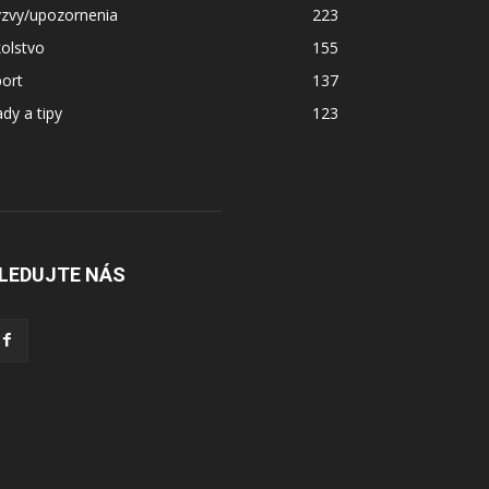
ýzvy/upozornenia
223
olstvo
155
ort
137
dy a tipy
123
LEDUJTE NÁS