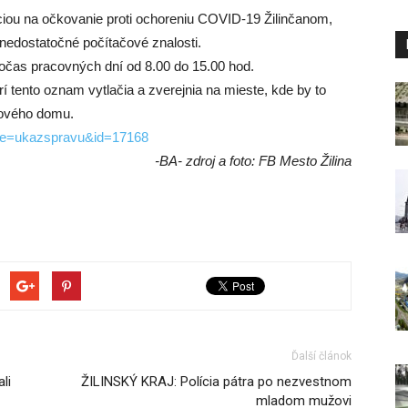
iou na očkovanie proti ochoreniu COVID-19 Žilinčanom,
a nedostatočné počítačové znalosti.
počas pracovných dní od 8.00 do 15.00 hod.
í tento oznam vytlačia a zverejnia na mieste, kde by to
tového domu.
ge=ukazspravu&id=17168
-BA- zdroj a foto: FB Mesto Žilina
Ďalší článok
li
ŽILINSKÝ KRAJ: Polícia pátra po nezvestnom
mladom mužovi