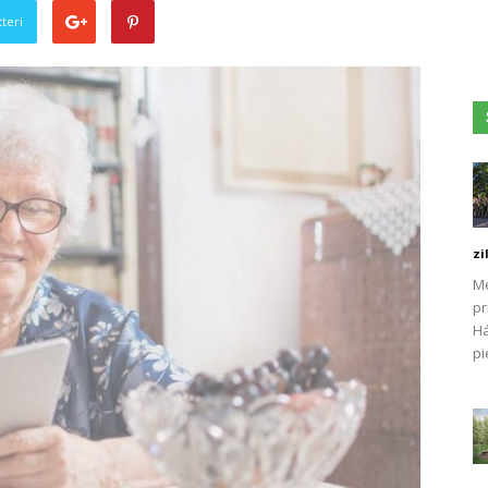
teri
zi
Me
pr
Há
pi