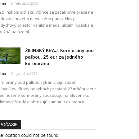
lina
-
5. februára 2026
 žilinskom sídlisku Vlčince sa začali prvé práce na
dovaní nového mestského parku. Nový
dychový priestor vznikne medzi ulicami Košická a
ežná na území,...
ŽILINSKÝ KRAJ: Kormorány pod
paľbou, 25 eur za jedného
kormorána!
lina
-
24. januára 2026
rmorány pod paľbou: rybári vítajú zásah
ľovníkov, škody na rybách presiahli 27 miliónov eur
remnožené kormorány spôsobujú na Slovensku
liónové škody a ohrozujú samotnú existenciu...
POČASIE
e location could not be found.