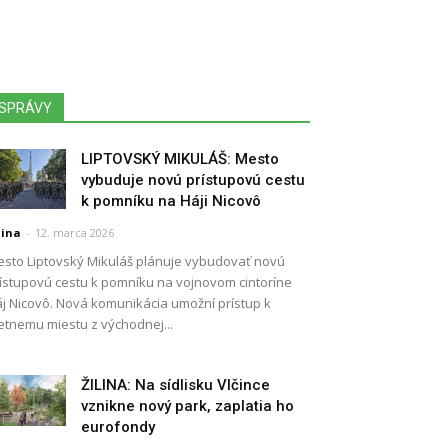
SPRÁVY
LIPTOVSKÝ MIKULÁŠ: Mesto
vybuduje novú prístupovú cestu
k pomníku na Háji Nicovô
lina
-
12. marca 2026
sto Liptovský Mikuláš plánuje vybudovať novú
ístupovú cestu k pomníku na vojnovom cintoríne
j Nicovô. Nová komunikácia umožní prístup k
etnemu miestu z východnej...
ŽILINA: Na sídlisku Vlčince
vznikne nový park, zaplatia ho
eurofondy