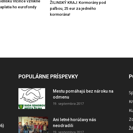
ídlisku Vlčince vznikne
ŽILINSKÝ KRAJ: Kormorány pod
zaplatia ho eurofondy
paľbou, 25 eur za jedného
kormorána!
POPULÁRNE PRÍSPEVKY
P
Mestu pomáhajú bez nároku na
S
odmenu
Kr
19. septembra 2017
Ku
Zd
Ani letné horúčavy nás
6)
neodradili
Ži
19. septembra 2017