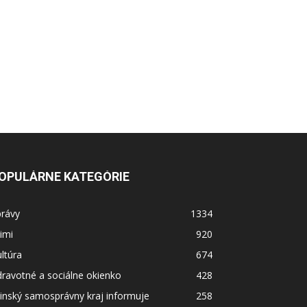
OPULÁRNE KATEGÓRIE
právy
1334
imi
920
ltúra
674
ravotné a sociálne okienko
428
linský samosprávny kraj informuje
258