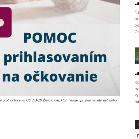
zi
Na
bu
od
Ob
zi
Ko
po
P
proti ochoreniu COVID-19 Žilinčanom, ktorí nemajú prístup na internet alebo
mi
Th