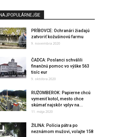
NAJPOPULÁRNEJŠIE
PRÍBOVCE: Ochranári žiadajú
zatvoriť kožušinovú farmu
9. novembra 2020
ČADCA: Poslanci schválili
finančnú pomoc vo výške 563
tisíc eur
9. októbra 2020
RUŽOMBEROK: Papierne chcú
vymeniť kotol, mesto chce
skúmať najskôr vplyv na...
11. mája 2020
ŽILINA: Polícia pátra po
neznámom mužovi, volajte 158