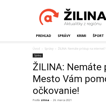
Žilinské
Aktualitky
PREHĽAD
SPRÁVY
KRIMI
ŠPORT
Úvod
Správy
ŽILINA: Nemáte prístup na internet
Správy
ŽILINA: Nemáte p
Mesto Vám pomôž
očkovanie!
Podľa
zilina
-
26. marca 2021