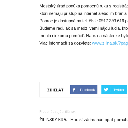
Mestský úrad ponúka pomocnú ruku s registrác
ktorí nemajú prístup na internet alebo im bráni
Pomoc je dostupná na tel. čísle 0917 393 616 
Budeme radi, ak sa medzi vami nájdu ľudia, ktor
mohlo niekomu pomôcť. Napr. na nástenke by
Viac informácií sa dozviete:
www.zilina.sk/?pa
ZDIEĽAŤ
Facebook
Twitter
Predchádzajúci článok
ŽILINSKÝ KRAJ: Horskí záchranári opäť pomáha