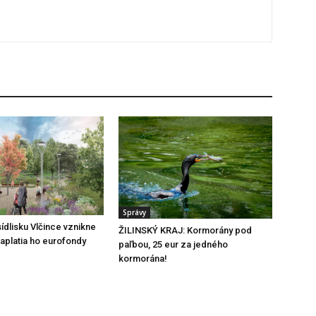
Správy
ídlisku Vlčince vznikne
ŽILINSKÝ KRAJ: Kormorány pod
zaplatia ho eurofondy
paľbou, 25 eur za jedného
kormorána!