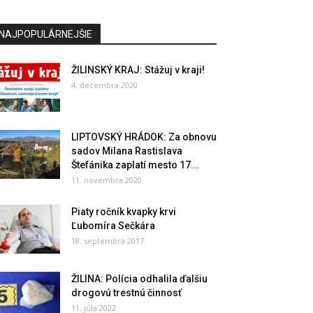
NAJPOPULÁRNEJŠIE
ŽILINSKÝ KRAJ: Stážuj v kraji!
4. decembra 2020
LIPTOVSKÝ HRÁDOK: Za obnovu
sadov Milana Rastislava
Štefánika zaplatí mesto 17...
11. novembra 2020
Piaty ročník kvapky krvi
Ľubomíra Sečkára
18. septembra 2017
ŽILINA: Polícia odhalila ďalšiu
drogovú trestnú činnosť
11. júla 2022