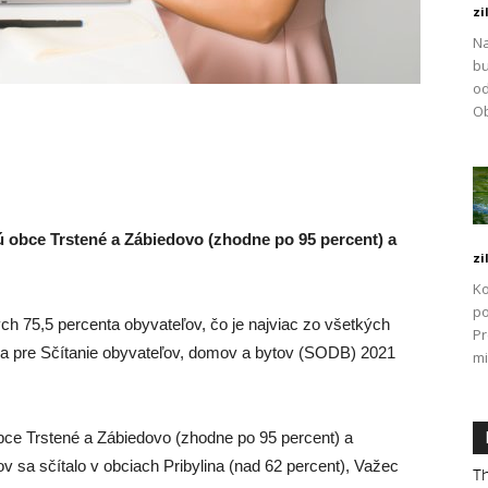
zi
Na
bu
od
Ob
ú obce Trstené a Zábiedovo (zhodne po 95 percent) a
zi
Ko
po
ných 75,5 percenta obyvateľov, čo je najviac zo všetkých
P
a pre Sčítanie obyvateľov, domov a bytov (SODB) 2021
mi
obce Trstené a Zábiedovo (zhodne po 95 percent) a
 sa sčítalo v obciach Pribylina (nad 62 percent), Važec
Th