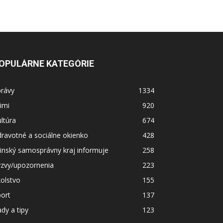
OPULÁRNE KATEGÓRIE
právy
1334
imi
920
ltúra
674
ravotné a sociálne okienko
428
linský samosprávny kraj informuje
258
ýzvy/upozornenia
223
olstvo
155
ort
137
dy a tipy
123