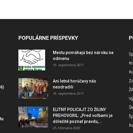
POPULÁRNE PRÍSPEVKY
P
Mestu pomáhajú bez nároku na
S
odmenu
Kr
19. septembra 2017
Ku
Zd
Ani letné horúčavy nás
6)
neodradili
Ži
19. septembra 2017
V
Šk
ELITNÝ POLICAJT ZO ŽILINY
PREHOVORIL: „Pred voľbami je
Šp
tu
dôležité poznať pravdu,...
Ra
25. februára 2020