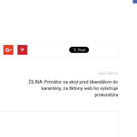
Ďalší článok
ŽILINA: Primátor sa skryl pred škandálom do
karantény, za fiktívny web ho vyšetruje
prokuratúra