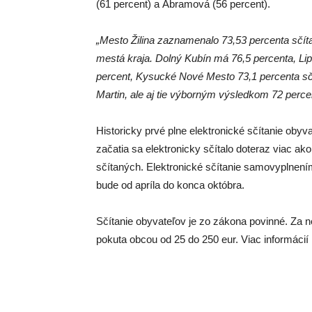
(61 percent) a Abramová (56 percent).
„Mesto Žilina zaznamenalo 73,53 percenta sčíta
mestá kraja. Dolný Kubín má 76,5 percenta, L
percent, Kysucké Nové Mesto 73,1 percenta sč
Martin, ale aj tie výborným výsledkom 72 perce
Historicky prvé plne elektronické sčítanie oby
začatia sa elektronicky sčítalo doteraz viac ako
sčítaných. Elektronické sčítanie samovyplnení
bude od apríla do konca októbra.
Sčítanie obyvateľov je zo zákona povinné. Za n
pokuta obcou od 25 do 250 eur. Viac informácií 