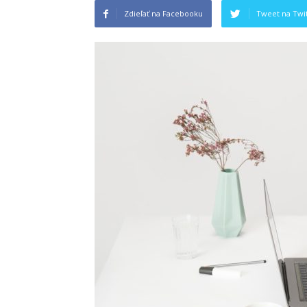
Zdieľať na Facebooku
Tweet na Twit