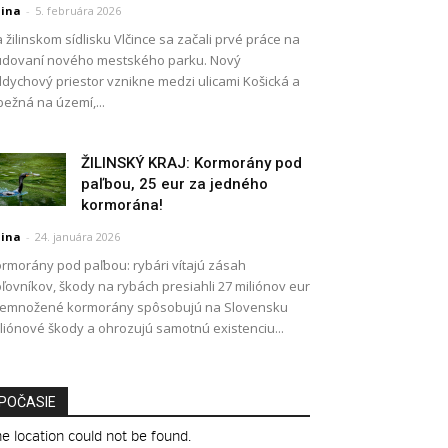
lina
-
5. februára 2026
 žilinskom sídlisku Vlčince sa začali prvé práce na
dovaní nového mestského parku. Nový
dychový priestor vznikne medzi ulicami Košická a
ežná na území,...
ŽILINSKÝ KRAJ: Kormorány pod
paľbou, 25 eur za jedného
kormorána!
lina
-
24. januára 2026
rmorány pod paľbou: rybári vítajú zásah
ľovníkov, škody na rybách presiahli 27 miliónov eur
remnožené kormorány spôsobujú na Slovensku
liónové škody a ohrozujú samotnú existenciu...
POČASIE
e location could not be found.