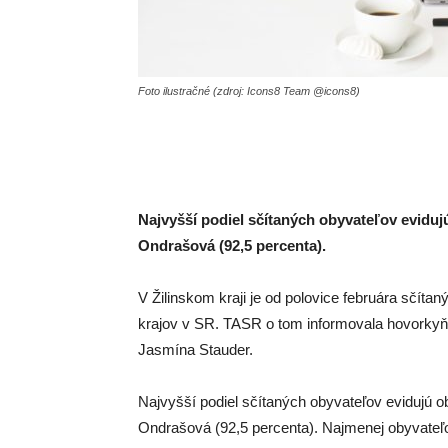
Foto ilustračné (zdroj: Icons8 Team @icons8)
Najvyšší podiel sčítaných obyvateľov eviduj
Ondrašová (92,5 percenta).
V Žilinskom kraji je od polovice februára sčíta
krajov v SR. TASR o tom informovala hovorkyň
Jasmína Stauder.
Najvyšší podiel sčítaných obyvateľov evidujú 
Ondrašová (92,5 percenta). Najmenej obyvateľov