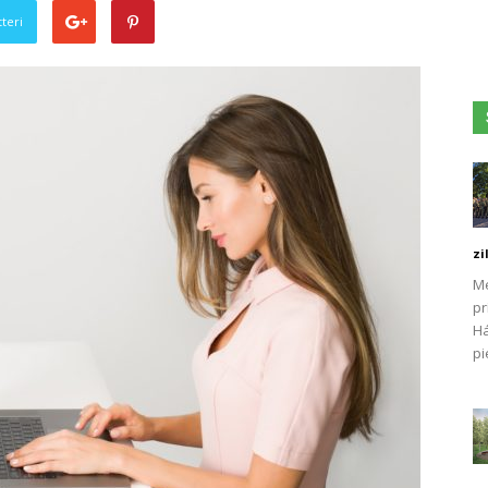
teri
zi
Me
pr
Há
pi