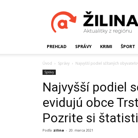
Žilinské
Aktualitky
PREHĽAD
SPRÁVY
KRIMI
ŠPORT
Úvod
Správy
Najvyšší podiel sčítaných obyvateľov
Správy
Najvyšší podiel 
evidujú obce Trs
Pozrite si štatist
Podľa
zilina
-
20. marca 2021