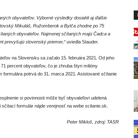
ných obyvateľov. Výborné výsledky dosiahli aj ďalšie
iptovský Mikuláš, Ružomberok a Bytča zhodne po 75
ítaných obyvateľov. Najmenej sčítaných majú Čadca a
nt prevyšujú slovenský priemer,“
uviedla Stauder.
vateľov na Slovensku sa začalo 15. februára 2021. Od jeho
 71 percent obyvateľov, čo je zhruba štyri milióny
m formulára potrvá do 31. marca 2021. Asistované sčítanie
esplnenie si povinnosti môže byť obyvateľovi udelená
i sčítací formulár nájde verejnosť na webe scitanie.sk.
Peter Mikloš, zdroj: TASR