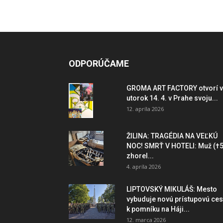
ODPORÚČAME
GROMA ART FACTORY otvorí v
utorok 14. 4. v Prahe svoju...
12. apríla 2026
ŽILINA: TRAGÉDIA NA VEĽKÚ
NOC! SMRŤ V HOTELI: Muž (†5
zhorel...
4. apríla 2026
LIPTOVSKÝ MIKULÁŠ: Mesto
vybuduje novú prístupovú ces
k pomníku na Háji...
12. marca 2026