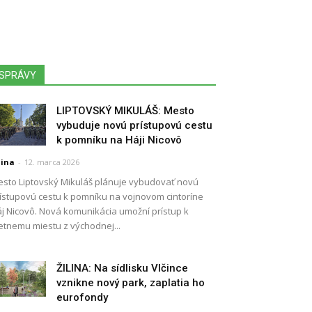
SPRÁVY
LIPTOVSKÝ MIKULÁŠ: Mesto
vybuduje novú prístupovú cestu
k pomníku na Háji Nicovô
lina
-
12. marca 2026
sto Liptovský Mikuláš plánuje vybudovať novú
ístupovú cestu k pomníku na vojnovom cintoríne
j Nicovô. Nová komunikácia umožní prístup k
etnemu miestu z východnej...
ŽILINA: Na sídlisku Vlčince
vznikne nový park, zaplatia ho
eurofondy