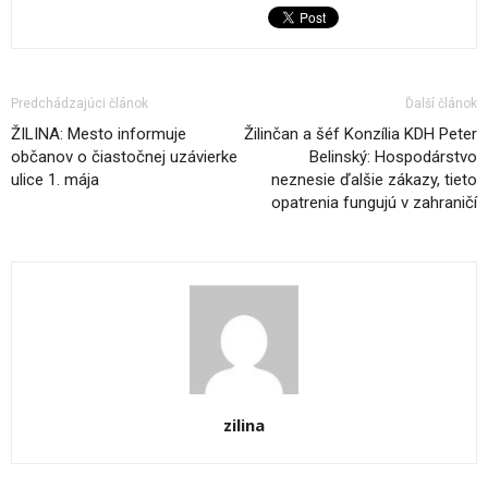
Predchádzajúci článok
Ďalší článok
ŽILINA: Mesto informuje
Žilinčan a šéf Konzília KDH Peter
občanov o čiastočnej uzávierke
Belinský: Hospodárstvo
ulice 1. mája
neznesie ďalšie zákazy, tieto
opatrenia fungujú v zahraničí
zilina