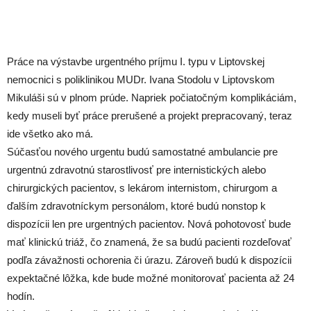
Práce na výstavbe urgentného príjmu I. typu v Liptovskej
nemocnici s poliklinikou MUDr. Ivana Stodolu v Liptovskom
Mikuláši sú v plnom prúde. Napriek počiatočným komplikáciám,
kedy museli byť práce prerušené a projekt prepracovaný, teraz
ide všetko ako má.
Súčasťou nového urgentu budú samostatné ambulancie pre
urgentnú zdravotnú starostlivosť pre internistických alebo
chirurgických pacientov, s lekárom internistom, chirurgom a
ďalším zdravotníckym personálom, ktoré budú nonstop k
dispozícii len pre urgentných pacientov. Nová pohotovosť bude
mať klinickú triáž, čo znamená, že sa budú pacienti rozdeľovať
podľa závažnosti ochorenia či úrazu. Zároveň budú k dispozícii
expektačné lôžka, kde bude možné monitorovať pacienta až 24
hodín.