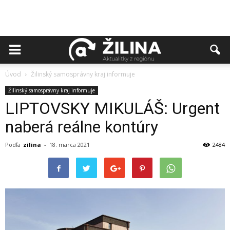
Úvod
Žilinský samosprávny kraj informuje
Žilinský samosprávny kraj informuje
LIPTOVSKY MIKULÁŠ: Urgent
naberá reálne kontúry
Podľa
zilina
-
18. marca 2021
2484