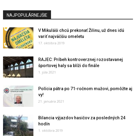
NAJPOPULÁRNEJŠIE
V Mikuláši chcú prekonať Žilinu, už dnes idú
variť najväčšiu omeletu
17. októbra 2019
RAJEC: Príbeh kontroverznej rozostavanej
športovej haly sa blíži do finále
1. júla 2021
Polícia pátra po 71-ročnom mužovi, pomôžte aj
vy!
21. januára 2021
Bilancia výjazdov hasičov za posledných 24
hodín
1. októbra 2019