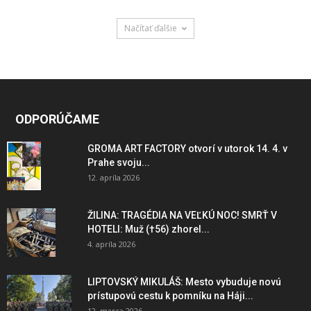
Načítať ďalšie
ODPORÚČAME
GROMA ART FACTORY otvorí v utorok 14. 4. v
Prahe svoju...
12. apríla 2026
ŽILINA: TRAGÉDIA NA VEĽKÚ NOC! SMRŤ V
HOTELI: Muž (†56) zhorel...
4. apríla 2026
LIPTOVSKÝ MIKULÁŠ: Mesto vybuduje novú
prístupovú cestu k pomníku na Háji...
12. marca 2026