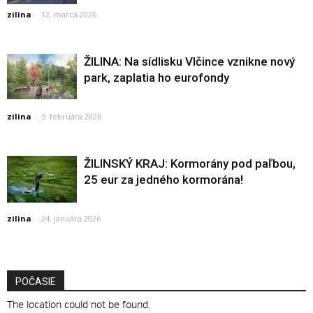
zilina
-
12. marca 2026
ŽILINA: Na sídlisku Vlčince vznikne nový
park, zaplatia ho eurofondy
zilina
-
5. februára 2026
ŽILINSKÝ KRAJ: Kormorány pod paľbou,
25 eur za jedného kormorána!
zilina
-
24. januára 2026
POČASIE
The location could not be found.