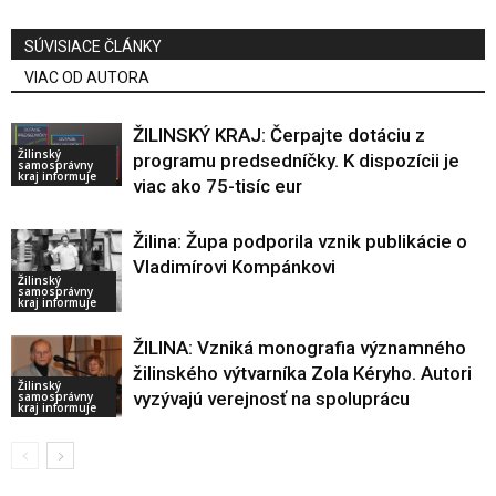
SÚVISIACE ČLÁNKY
VIAC OD AUTORA
ŽILINSKÝ KRAJ: Čerpajte dotáciu z
Žilinský
programu predsedníčky. K dispozícii je
samosprávny
kraj informuje
viac ako 75-tisíc eur
Žilina: Župa podporila vznik publikácie o
Vladimírovi Kompánkovi
Žilinský
samosprávny
kraj informuje
ŽILINA: Vzniká monografia významného
žilinského výtvarníka Zola Kéryho. Autori
Žilinský
vyzývajú verejnosť na spoluprácu
samosprávny
kraj informuje