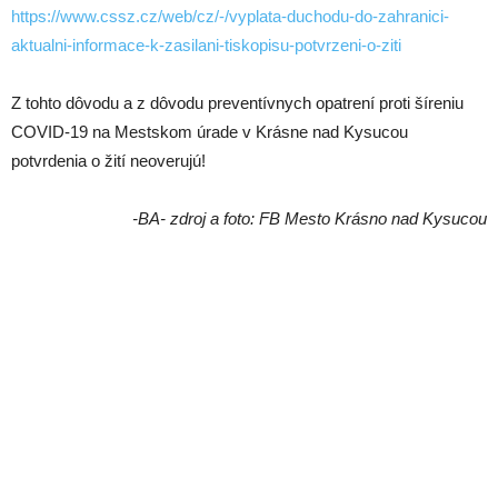
https://www.cssz.cz/web/cz/-/vyplata-duchodu-do-zahranici-
aktualni-informace-k-zasilani-tiskopisu-potvrzeni-o-ziti
Z tohto dôvodu a z dôvodu preventívnych opatrení proti šíreniu
COVID-19 na Mestskom úrade v Krásne nad Kysucou
potvrdenia o žití neoverujú!
-BA- zdroj a foto: FB Mesto Krásno nad Kysucou