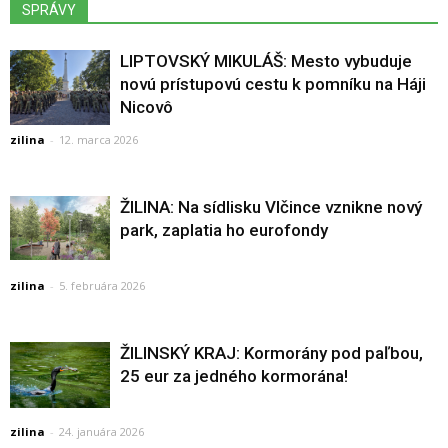
SPRÁVY
LIPTOVSKÝ MIKULÁŠ: Mesto vybuduje
novú prístupovú cestu k pomníku na Háji
Nicovô
zilina
-
12. marca 2026
ŽILINA: Na sídlisku Vlčince vznikne nový
park, zaplatia ho eurofondy
zilina
-
5. februára 2026
ŽILINSKÝ KRAJ: Kormorány pod paľbou,
25 eur za jedného kormorána!
zilina
-
24. januára 2026