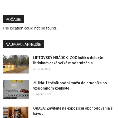
POČASIE
The location could not be found.
NAJPOPULÁRNEJŠIE
LIPTOVSKÝ HRÁDOK: ZOO kútik s detským
ihriskom čaká veľká modernizácia
22. júla 2021
ŽILINA: Útočník bodol muža do hrudníka po
vzájomnom konflikte
1. apríla 2021
ORAVA: Zavítajte na expozíciu obchodovania s
kávou