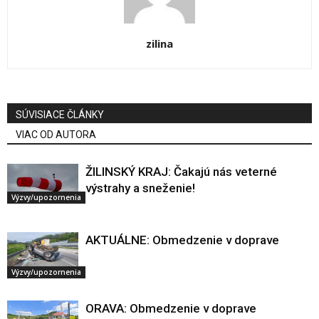
zilina
SÚVISIACE ČLÁNKY
VIAC OD AUTORA
ŽILINSKÝ KRAJ: Čakajú nás veterné
výstrahy a sneženie!
Výzvy/upozornenia
AKTUÁLNE: Obmedzenie v doprave
Výzvy/upozornenia
ORAVA: Obmedzenie v doprave