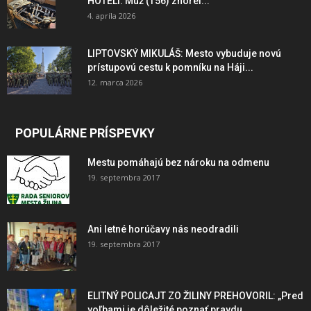
HOTELI: Muž (†56) zhorel...
4. apríla 2026
LIPTOVSKÝ MIKULÁŠ: Mesto vybuduje novú
prístupovú cestu k pomníku na Háji...
12. marca 2026
POPULÁRNE PRÍSPEVKY
Mestu pomáhajú bez nároku na odmenu
19. septembra 2017
Ani letné horúčavy nás neodradili
19. septembra 2017
ELITNÝ POLICAJT ZO ŽILINY PREHOVORIL: „Pred
voľbami je dôležité poznať pravdu,...