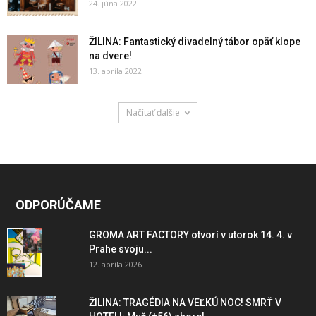
24. júna 2022
ŽILINA: Fantastický divadelný tábor opäť klope
na dvere!
13. apríla 2022
Načítať ďalšie
ODPORÚČAME
GROMA ART FACTORY otvorí v utorok 14. 4. v
Prahe svoju...
12. apríla 2026
ŽILINA: TRAGÉDIA NA VEĽKÚ NOC! SMRŤ V