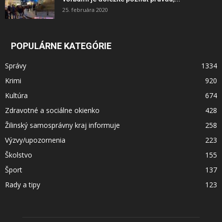
25. februára 2020
POPULÁRNE KATEGÓRIE
Správy
1334
Krimi
920
Kultúra
674
Zdravotné a sociálne okienko
428
Žilinský samosprávny kraj informuje
258
Výzvy/upozornenia
223
Školstvo
155
Šport
137
Rady a tipy
123