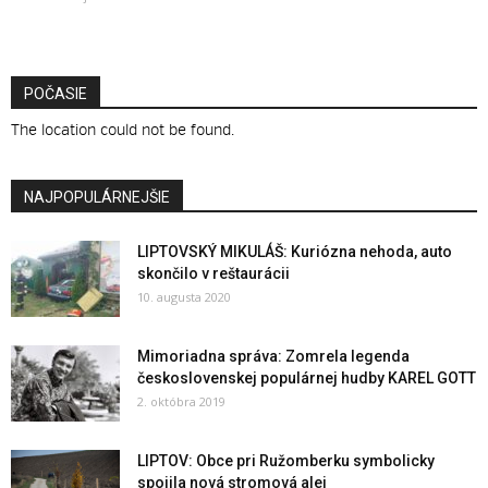
POČASIE
The location could not be found.
NAJPOPULÁRNEJŠIE
LIPTOVSKÝ MIKULÁŠ: Kuriózna nehoda, auto
skončilo v reštaurácii
10. augusta 2020
Mimoriadna správa: Zomrela legenda
československej populárnej hudby KAREL GOTT
2. októbra 2019
LIPTOV: Obce pri Ružomberku symbolicky
spojila nová stromová alej