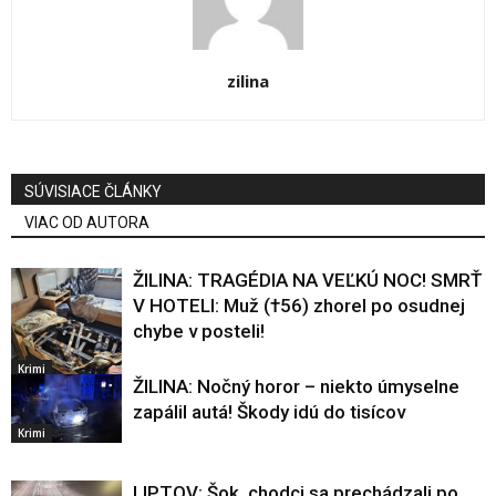
zilina
SÚVISIACE ČLÁNKY
VIAC OD AUTORA
ŽILINA: TRAGÉDIA NA VEĽKÚ NOC! SMRŤ
V HOTELI: Muž (†56) zhorel po osudnej
chybe v posteli!
Krimi
ŽILINA: Nočný horor – niekto úmyselne
zapálil autá! Škody idú do tisícov
Krimi
LIPTOV: Šok, chodci sa prechádzali po