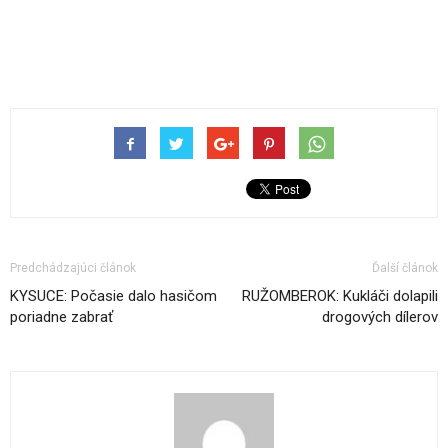
Predchádzajúci článok
Ďalší článok
KYSUCE: Počasie dalo hasičom
RUŽOMBEROK: Kukláči dolapili
poriadne zabrať
drogových dílerov