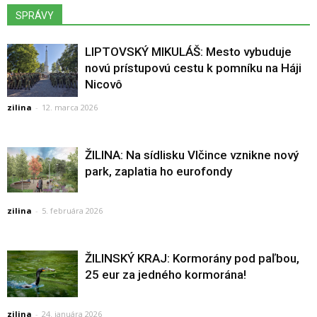
SPRÁVY
LIPTOVSKÝ MIKULÁŠ: Mesto vybuduje
novú prístupovú cestu k pomníku na Háji
Nicovô
zilina
-
12. marca 2026
ŽILINA: Na sídlisku Vlčince vznikne nový
park, zaplatia ho eurofondy
zilina
-
5. februára 2026
ŽILINSKÝ KRAJ: Kormorány pod paľbou,
25 eur za jedného kormorána!
zilina
-
24. januára 2026