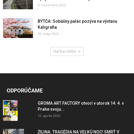
4. novembra 2022
BYTČA: Sobášny palác pozýva na výstavu
Kaligrafia
18. mája 2023
Načítať ďalšie
ODPORÚČAME
GROMA ART FACTORY otvorí v utorok 14. 4. v
Prahe svoju...
12. apríla 2026
ŽILINA: TRAGÉDIA NA VEĽKÚ NOC! SMRŤ V