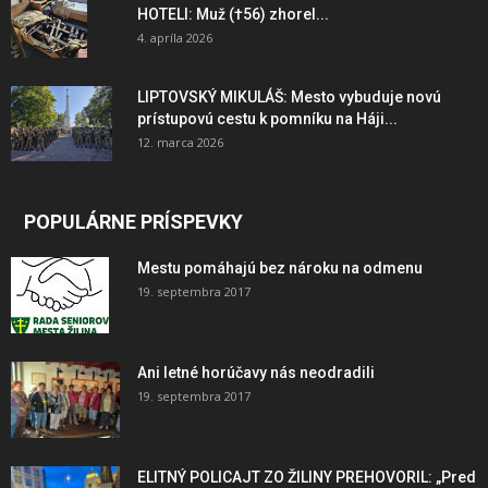
HOTELI: Muž (†56) zhorel...
4. apríla 2026
LIPTOVSKÝ MIKULÁŠ: Mesto vybuduje novú
prístupovú cestu k pomníku na Háji...
12. marca 2026
POPULÁRNE PRÍSPEVKY
Mestu pomáhajú bez nároku na odmenu
19. septembra 2017
Ani letné horúčavy nás neodradili
19. septembra 2017
ELITNÝ POLICAJT ZO ŽILINY PREHOVORIL: „Pred