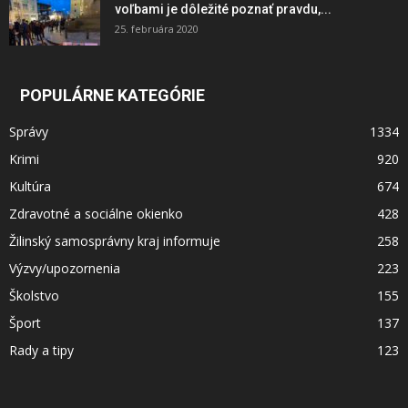
voľbami je dôležité poznať pravdu,...
25. februára 2020
POPULÁRNE KATEGÓRIE
Správy
1334
Krimi
920
Kultúra
674
Zdravotné a sociálne okienko
428
Žilinský samosprávny kraj informuje
258
Výzvy/upozornenia
223
Školstvo
155
Šport
137
Rady a tipy
123