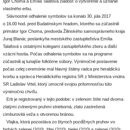
Igor Choma a Emília Talafová žiadosť o vytvorenie a uznanie
vlastného erbu.
Slávnostné odhalenie symbolov sa konalo 30. júla 2017
o 16.00 hod. pred Budatínskym hradom, ktorého sa zúčastnili
primátor Igor Choma, predseda Žilinského samosprávneho kraja
Juraj Blanár, poslankyňa mestského zastupiteľstva Emília
Talafová s ostatnými kolegami zastupiteľského zboru a ďalší
vzácni hostia. Počas odhalenia symbolov sa na programe
zúčastnili aj tunajšie folklórne súbory. Výnimočné postavenie
počas celej ceremónie mal hlavný štátny radca pre heraldickú
tvorbu a správca Heraldického registra SR z Ministerstva vnútra
SR Ladislav Vrtel, ktorý umocnil svojou prítomnosťou túto
výnimočnú chvíľu.
Erb je registrovaný v tejto podobe: v zelenom štíte nad dvoma
zlatými zvlnenými pruhmi strieborná, zlato zastrešená
cimburovitá veža s otvorenou bránou.
Vlajka, ktorá pozostáva zo štyroch pozdĺžnych pruhov vo
farbách zelenej (3/10), žltej (2/10), bielej (2/10) a zelenej (3/10);