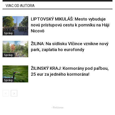
VIAC OD AUTORA
LIPTOVSKÝ MIKULÁŠ: Mesto vybuduje
novú prístupovú cestu k pomníku na Háji
Nicovô
Správy
ŽILINA: Na sídlisku Vlčince vznikne nový
park, zaplatia ho eurofondy
Správy
ŽILINSKÝ KRAJ: Kormorány pod paľbou,
25 eur za jedného kormorána!
Správy
- Reklama-