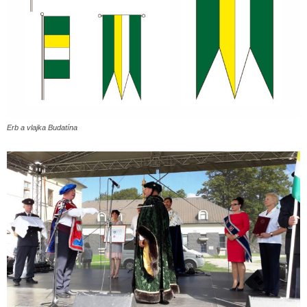
Erb a vlajka Budatína