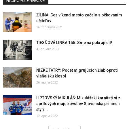
NAJPOPULÁRNEJŠIE
ŽILINA: Cez víkend mesto začalo s očkovaním
učiteľov
16. februára 2021
TIESŇOVÁ LINKA 155: Sme na pokraji síl!
4. januára 2021
NÍZKE TATRY: Počet migrujúcich žiab oproti
vlaňajšku klesol
26. apríla 2022
LIPTOVSKÝ MIKULÁŠ: Mikulášski karatisti si z
aprílových majstrovstiev Slovenska priniesli
štyri...
19. apríla 2022