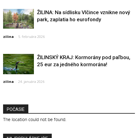
ŽILINA: Na sídlisku Vlčince vznikne nový
park, zaplatia ho eurofondy
zilina
-
5. februára 2026
ŽILINSKÝ KRAJ: Kormorány pod paľbou,
25 eur za jedného kormorána!
zilina
-
24. januára 2026
POČASIE
The location could not be found.