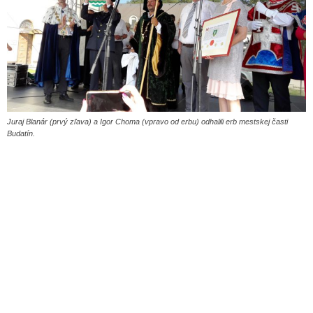
Juraj Blanár (prvý zľava) a Igor Choma (vpravo od erbu) odhalili erb mestskej časti
Budatín.