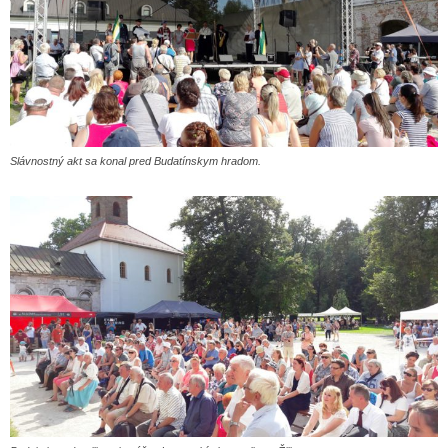
Slávnostný akt sa konal pred Budatínskym hradom.