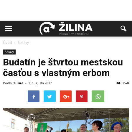
Úvod
Správy
Správy
Budatín je štvrtou mestskou
časťou s vlastným erbom
Podľa
zilina
-
1. augusta 2017
3670