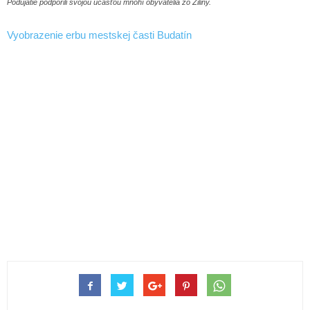
Podujatie podporili svojou účasťou mnohí obyvatelia zo Žiliny.
Vyobrazenie erbu mestskej časti Budatín