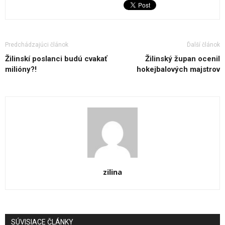
Predchádzajúci článok
Ďalší článok
Žilinskí poslanci budú cvakať
Žilinský župan ocenil
milióny?!
hokejbalových majstrov
zilina
SÚVISIACE ČLÁNKY