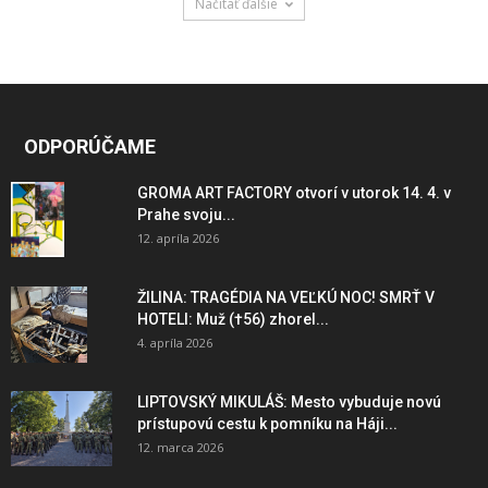
Načítať ďalšie
ODPORÚČAME
GROMA ART FACTORY otvorí v utorok 14. 4. v
Prahe svoju...
12. apríla 2026
ŽILINA: TRAGÉDIA NA VEĽKÚ NOC! SMRŤ V
HOTELI: Muž (†56) zhorel...
4. apríla 2026
LIPTOVSKÝ MIKULÁŠ: Mesto vybuduje novú
prístupovú cestu k pomníku na Háji...
12. marca 2026