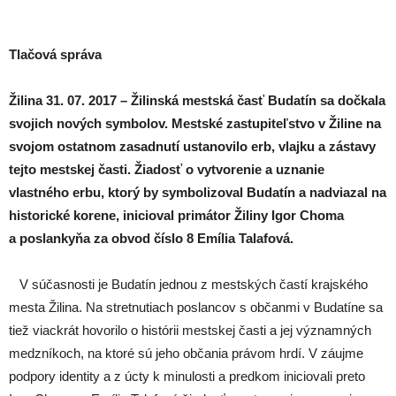
Tlačová správa
Žilina 31. 07. 2017 – Žilinská mestská časť Budatín sa dočkala
svojich nových symbolov. Mestské zastupiteľstvo v Žiline na
svojom ostatnom zasadnutí ustanovilo erb, vlajku a zástavy
tejto mestskej časti. Žiadosť o vytvorenie a uznanie
vlastného erbu, ktorý by symbolizoval Budatín a nadviazal na
historické korene, inicioval primátor Žiliny Igor Choma
a poslankyňa za obvod číslo 8 Emília Talafová.
V súčasnosti je Budatín jednou z mestských častí krajského
mesta Žilina. Na stretnutiach poslancov s občanmi v Budatíne sa
tiež viackrát hovorilo o histórii mestskej časti a jej významných
medzníkoch, na ktoré sú jeho občania právom hrdí. V záujme
podpory identity a z úcty k minulosti a predkom iniciovali preto