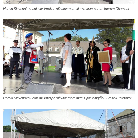
Herold Slovenska Ladislav Vrtel pri slávnostnom akte s primátorom Igorom Chomom.
Herold Slovenska Ladislav Vrtel pri slávnostnom akte s poslankyňou Emíliou Talafovou.