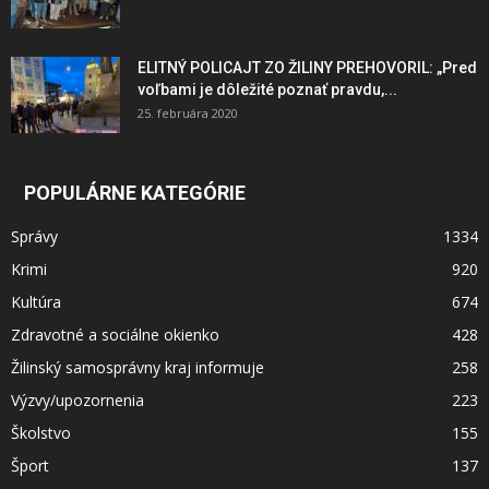
ELITNÝ POLICAJT ZO ŽILINY PREHOVORIL: „Pred
voľbami je dôležité poznať pravdu,...
25. februára 2020
POPULÁRNE KATEGÓRIE
Správy
1334
Krimi
920
Kultúra
674
Zdravotné a sociálne okienko
428
Žilinský samosprávny kraj informuje
258
Výzvy/upozornenia
223
Školstvo
155
Šport
137