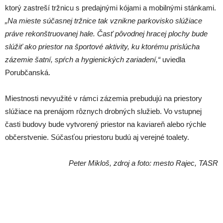
ktorý zastreší tržnicu s predajnými kójami a mobilnými stánkami.
„Na mieste súčasnej tržnice tak vznikne parkovisko slúžiace
práve rekonštruovanej hale. Časť pôvodnej hracej plochy bude
slúžiť ako priestor na športové aktivity, ku ktorému prislúcha
zázemie šatní, spŕch a hygienických zariadení,“
uviedla
Porubčanská.
Miestnosti nevyužité v rámci zázemia prebudujú na priestory
slúžiace na prenájom rôznych drobných služieb. Vo vstupnej
časti budovy bude vytvorený priestor na kaviareň alebo rýchle
občerstvenie. Súčasťou priestoru budú aj verejné toalety.
Peter Mikloš, zdroj a foto: mesto Rajec, TASR