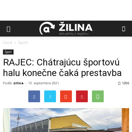
Úvod
Šport
Šport
RAJEC: Chátrajúcu športovú
halu konečne čaká prestavba
Podľa
zilina
-
13. septembra 2021
1206