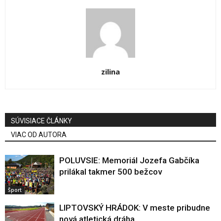
zilina
SÚVISIACE ČLÁNKY
VIAC OD AUTORA
POLUVSIE: Memoriál Jozefa Gabčíka
prilákal takmer 500 bežcov
Šport
LIPTOVSKÝ HRÁDOK: V meste pribudne
nová atletická dráha