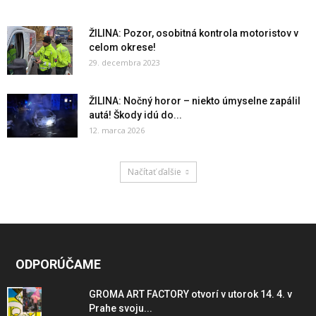
ŽILINA: Pozor, osobitná kontrola motoristov v
celom okrese!
29. decembra 2023
ŽILINA: Nočný horor – niekto úmyselne zapálil
autá! Škody idú do...
12. marca 2026
Načítať ďalšie
ODPORÚČAME
GROMA ART FACTORY otvorí v utorok 14. 4. v
Prahe svoju...