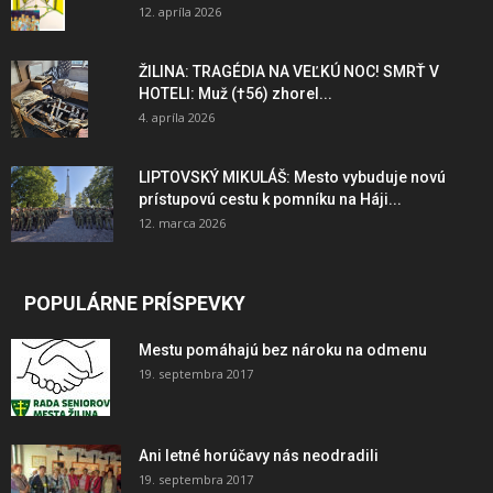
12. apríla 2026
ŽILINA: TRAGÉDIA NA VEĽKÚ NOC! SMRŤ V
HOTELI: Muž (†56) zhorel...
4. apríla 2026
LIPTOVSKÝ MIKULÁŠ: Mesto vybuduje novú
prístupovú cestu k pomníku na Háji...
12. marca 2026
POPULÁRNE PRÍSPEVKY
Mestu pomáhajú bez nároku na odmenu
19. septembra 2017
Ani letné horúčavy nás neodradili
19. septembra 2017