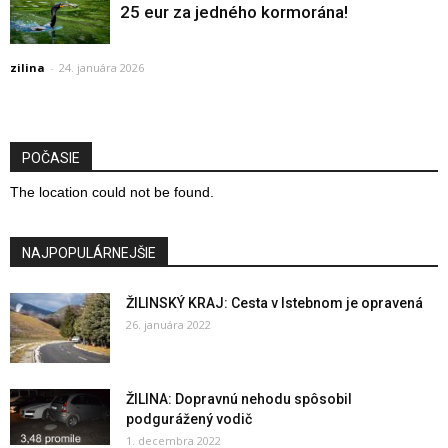
25 eur za jedného kormorána!
zilina
-
24. januára 2026
POČASIE
The location could not be found.
NAJPOPULÁRNEJŠIE
ŽILINSKÝ KRAJ: Cesta v Istebnom je opravená
26. januára 2022
ŽILINA: Dopravnú nehodu spôsobil
podgurážený vodič
1. decembra 2022