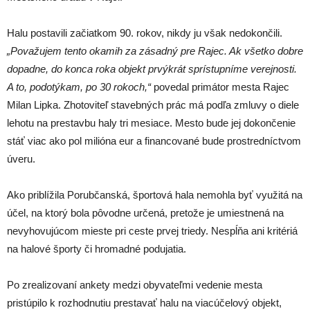
Halu postavili začiatkom 90. rokov, nikdy ju však nedokončili.
„Považujem tento okamih za zásadný pre Rajec. Ak všetko dobre
dopadne, do konca roka objekt prvýkrát sprístupníme verejnosti.
A to, podotýkam, po 30 rokoch,“
povedal primátor mesta Rajec
Milan Lipka. Zhotoviteľ stavebných prác má podľa zmluvy o diele
lehotu na prestavbu haly tri mesiace. Mesto bude jej dokončenie
stáť viac ako pol milióna eur a financované bude prostredníctvom
úveru.
Ako priblížila Porubčanská, športová hala nemohla byť využitá na
účel, na ktorý bola pôvodne určená, pretože je umiestnená na
nevyhovujúcom mieste pri ceste prvej triedy. Nespĺňa ani kritériá
na halové športy či hromadné podujatia.
Po zrealizovaní ankety medzi obyvateľmi vedenie mesta
pristúpilo k rozhodnutiu prestavať halu na viacúčelový objekt,