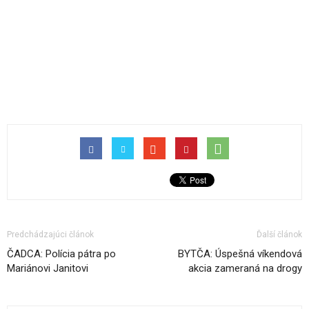
Predchádzajúci článok
Ďalší článok
ČADCA: Polícia pátra po
BYTČA: Úspešná víkendová
Mariánovi Janitovi
akcia zameraná na drogy