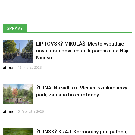
SPRÁVY
LIPTOVSKÝ MIKULÁŠ: Mesto vybuduje
novú prístupovú cestu k pomníku na Háji
Nicovô
zilina
-
12. marca 2026
ŽILINA: Na sídlisku Vlčince vznikne nový
park, zaplatia ho eurofondy
zilina
-
5. februára 2026
ŽILINSKÝ KRAJ: Kormorány pod paľbou,