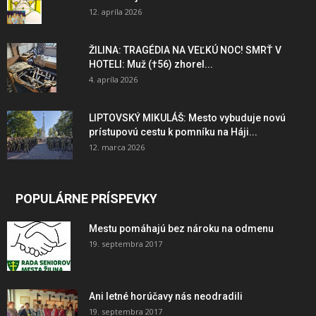
12. apríla 2026
ŽILINA: TRAGÉDIA NA VEĽKÚ NOC! SMRŤ V
HOTELI: Muž (†56) zhorel...
4. apríla 2026
LIPTOVSKÝ MIKULÁŠ: Mesto vybuduje novú
prístupovú cestu k pomníku na Háji...
12. marca 2026
POPULÁRNE PRÍSPEVKY
Mestu pomáhajú bez nároku na odmenu
19. septembra 2017
Ani letné horúčavy nás neodradili
19. septembra 2017