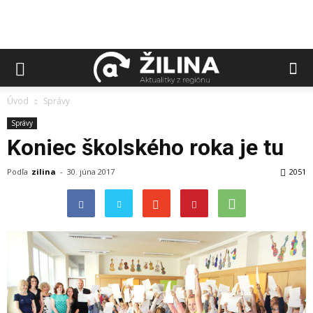
Úvod
Správy
Správy
Koniec školského roka je tu
Podľa
zilina
-
30. júna 2017
2051