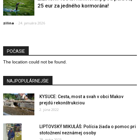
25 eur za jedného kormorána!
zilina
-
24. januára 2026
POČASIE
The location could not be found.
NAJPOPULÁRNEJŠIE
KYSUCE: Cesta, most a svah v obci Makov
prejdú rekonštrukciou
2. júna 2022
LIPTOVSKÝ MIKULÁŠ: Polícia žiada o pomoc pri
stotožnení neznámej osoby
29. mája 2023