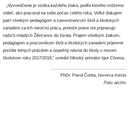
„Vysvedčenie je vizitka každého žiaka, podľa ktorého môžeme
vidieť, ako pracoval na sebe počas celého roka. Veľké ďakujem
patrí všetkým pedagógom a zamestnancom škôl a školských
zariadení za ich náročnú prácu, pretože práve oni pripravujú
našich mladých Žilinčanov do života. Prajem všetkým žiakom,
pedagógom a pracovníkom škôl a školských zariadení príjemné
prežitie letných prázdnin a úspešný návrat do školy v novom
školskom roku 2017/2018,“ uviedol žilinský primátor Igor Choma.
PhDr. Pavol Čorba, hovorca mesta
Foto: archív