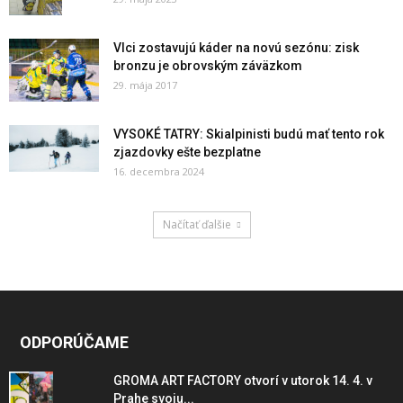
Vlci zostavujú káder na novú sezónu: zisk
bronzu je obrovským záväzkom
29. mája 2017
VYSOKÉ TATRY: Skialpinisti budú mať tento rok
zjazdovky ešte bezplatne
16. decembra 2024
Načítať ďalšie
ODPORÚČAME
GROMA ART FACTORY otvorí v utorok 14. 4. v
Prahe svoju...