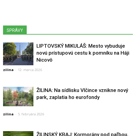
SPRÁVY
LIPTOVSKÝ MIKULÁŠ: Mesto vybuduje
novú prístupovú cestu k pomníku na Háji
Nicovô
zilina
-
12. marca 2026
ŽILINA: Na sídlisku Vlčince vznikne nový
park, zaplatia ho eurofondy
zilina
-
5. februára 2026
ŽILINSKÝ KRAJ: Kormorány pod paľbou,