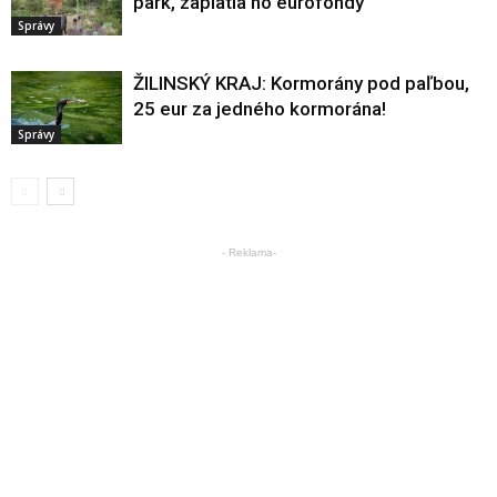
park, zaplatia ho eurofondy
Správy
ŽILINSKÝ KRAJ: Kormorány pod paľbou,
25 eur za jedného kormorána!
Správy
- Reklama-